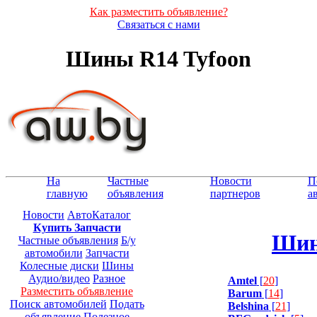
Как разместить объявление?
Связаться с нами
Шины R14 Tyfoon
На
Частные
Новости
П
главную
объявления
партнеров
а
Новости
АвтоКаталог
Купить Запчасти
Шин
Частные объявления
Б/у
автомобили
Запчасти
Колесные диски
Шины
Аудио/видео
Разное
Amtel
[
20
]
Разместить объявление
Barum
[
14
]
Поиск автомобилей
Подать
Belshina
[
21
]
объявление
Полезное