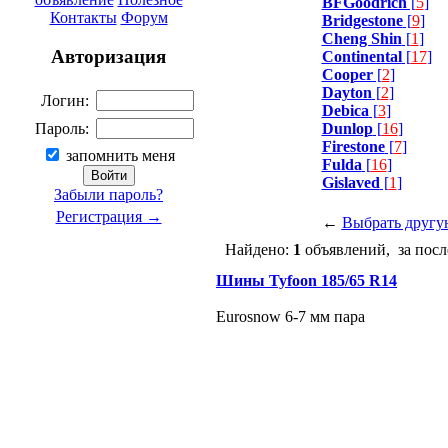
BFGoodrich
[
5
]
Контакты
Форум
Bridgestone
[
9
]
Cheng Shin
[
1
]
Авторизация
Continental
[
17
]
Cooper
[
2
]
Dayton
[
2
]
Логин:
Debica
[
3
]
Dunlop
[
16
]
Пароль:
Firestone
[
7
]
запомнить меня
Fulda
[
16
]
Gislaved
[
1
]
Забыли пароль?
Регистрация →
←
Выбрать другу
Найдено:
1
объявлений, за посл
Шины Tyfoon 185/65 R14
Eurosnow 6-7 мм пара