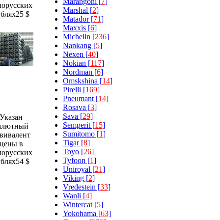
Marangoni [
7
]
лорусских
Marshal [
2
]
ублях
25 $
Matador [
71
]
Maxxis [
6
]
Michelin [
236
]
Nankang [
5
]
Nexen [
40
]
Nokian [
117
]
Nordman [
6
]
Omskshina [
14
]
Pirelli [
169
]
Pneumant [
14
]
Rosava [
3
]
Sava [
29
]
Указан
Semperit [
15
]
алютный
Sumitomo [
1
]
вивалент
Tigar [
8
]
цены в
Toyo [
26
]
лорусских
Tyfoon [
1
]
ублях
54 $
Uniroyal [
21
]
Viking [
2
]
Vredestein [
33
]
Wanli [
4
]
Wintercat [
5
]
Yokohama [
63
]