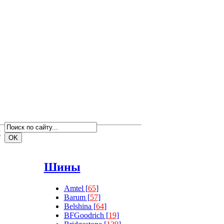
м
Шины
Amtel [
65
]
Barum [
57
]
Belshina [
64
]
BFGoodrich [
19
]