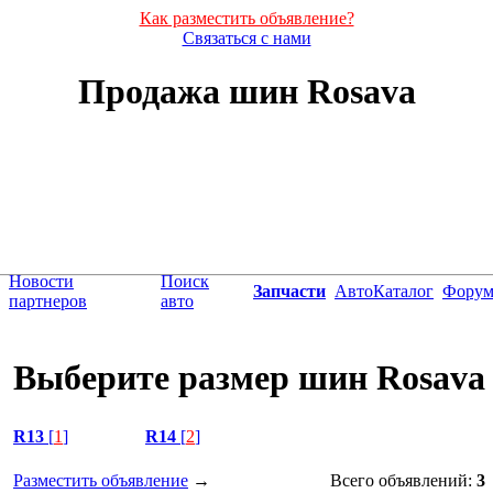
Как разместить объявление?
Связаться с нами
Продажа шин Rosava
Новости
Поиск
Запчасти
АвтоКаталог
Фору
партнеров
авто
Выберите размер шин Rosava
R13
[
1
]
R14
[
2
]
Разместить объявление
→
Всего объявлений:
3