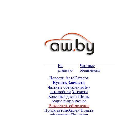
На
Частные
главную
объявления
Новости
АвтоКаталог
Купить Запчасти
Частные объявления
Б/у
автомобили
Запчасти
Колесные диски
Шины
Аудио/видео
Разное
Разместить объявление
Поиск автомобилей
Подать
объявление
Полезное