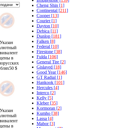
Bridgestone [
139
]
Cheng Shin [
1
]
Continental [
211
]
Cooper [
13
]
Courier [
1
]
Dayton [
10
]
Debica [
11
]
Dunlop [
181
]
Falken [
8
]
Указан
Federal [
10
]
алютный
Firestone [
38
]
вивалент
Fulda [
106
]
цены в
General Tire [
2
]
лорусских
Gislaved [
18
]
ублях
50 $
Good Year [
146
]
GT Radial [
1
]
Hankook [
101
]
Hercules [
4
]
Interco [
2
]
Kelly [
5
]
Kleber [
35
]
Kormoran [
2
]
Указан
Kumho [
38
]
алютный
Lassa [
4
]
вивалент
Mabor [
3
]
цены в