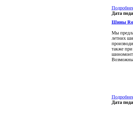
Подробнее
Дата пода
Шины Ros
Мы предла
летних ши
производи
также при
шиномонта
Возможны 
Подробнее
Дата пода