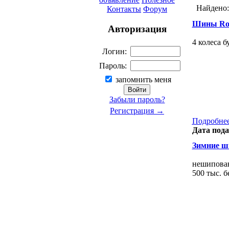
Найдено
Контакты
Форум
Шины Ros
Авторизация
4 колеса б
Логин:
Пароль:
запомнить меня
Забыли пароль?
Регистрация →
Подробнее
Дата пода
Зимние ш
нешипован
500 тыс. бе