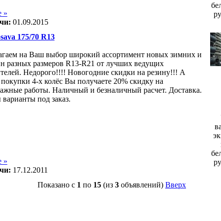
бе
 »
р
чи:
01.09.2015
ava 175/70 R13
гаем на Ваш выбор широкий ассортимент новых зимних и
н разных размеров R13-R21 от лучших ведущих
телей. Недорого!!!! Новогодние скидки на резину!!! А
 покупки 4-х колёс Вы получаете 20% скидку на
жные работы. Наличный и безналичный расчет. Доставка.
варианты под заказ.
в
эк
бе
 »
р
чи:
17.12.2011
Показано с
1
по
15
(из
3
объявлений)
Вверх