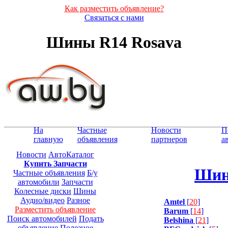
Как разместить объявление?
Связаться с нами
Шины R14 Rosava
На
Частные
Новости
П
главную
объявления
партнеров
а
Новости
АвтоКаталог
Купить Запчасти
Шин
Частные объявления
Б/у
автомобили
Запчасти
Колесные диски
Шины
Аудио/видео
Разное
Amtel
[
20
]
Разместить объявление
Barum
[
14
]
Поиск автомобилей
Подать
Belshina
[
21
]
объявление
Полезное