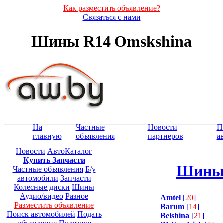
Как разместить объявление?
Связаться с нами
Шины R14 Omskshina
На
Частные
Новости
П
главную
объявления
партнеров
а
Новости
АвтоКаталог
Купить Запчасти
Шины 
Частные объявления
Б/у
автомобили
Запчасти
Колесные диски
Шины
Аудио/видео
Разное
Amtel
[
20
]
Разместить объявление
Barum
[
14
]
Поиск автомобилей
Подать
Belshina
[
21
]
объявление
Полезное