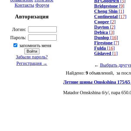
BFGoodrich
[
5
]
Контакты
Форум
Bridgestone
[
9
]
Cheng Shin
[
1
]
Авторизация
Continental
[
17
]
Cooper
[
2
]
Dayton
[
2
]
Логин:
Debica
[
3
]
Dunlop
[
16
]
Пароль:
Firestone
[
7
]
запомнить меня
Fulda
[
16
]
Gislaved
[
1
]
Забыли пароль?
Регистрация →
←
Выбрать другу
Найдено:
9
объявлений, за посл
Летние шины Omskshina 175/65
Matador Omskshina б/у/, пара 650.