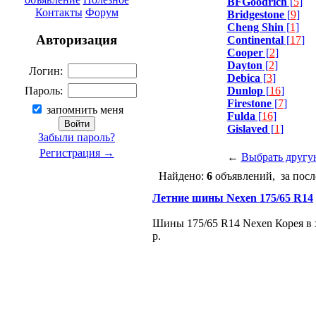
BFGoodrich
[
5
]
Контакты
Форум
Bridgestone
[
9
]
Cheng Shin
[
1
]
Авторизация
Continental
[
17
]
Cooper
[
2
]
Dayton
[
2
]
Логин:
Debica
[
3
]
Dunlop
[
16
]
Пароль:
Firestone
[
7
]
запомнить меня
Fulda
[
16
]
Gislaved
[
1
]
Забыли пароль?
Регистрация →
←
Выбрать другу
Найдено:
6
объявлений, за посл
Летние шины Nexen 175/65 R14
Шины 175/65 R14 Nexen Корея в х
р.