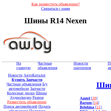
Как разместить объявление?
Связаться с нами
Шины R14 Nexen
На
Частные
Новости
П
главную
объявления
партнеров
а
Новости
АвтоКаталог
Купить Запчасти
Шин
Частные объявления
Б/у
автомобили
Запчасти
Колесные диски
Шины
Аудио/видео
Разное
Amtel
[
20
]
Разместить объявление
Barum
[
14
]
Поиск автомобилей
Подать
Belshina
[
21
]
объявление
Полезное