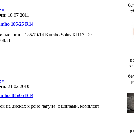
бе
 »
ру
чи:
18.07.2011
ho 185/25 R14
овые шины 185/70/14 Kumho Solus KH17.Тел.
26838
в
эк
бе
 »
р
чи:
21.02.2010
ho 185/65 R14
ок на дисках к рено лагуна, с шипами, комплект
в