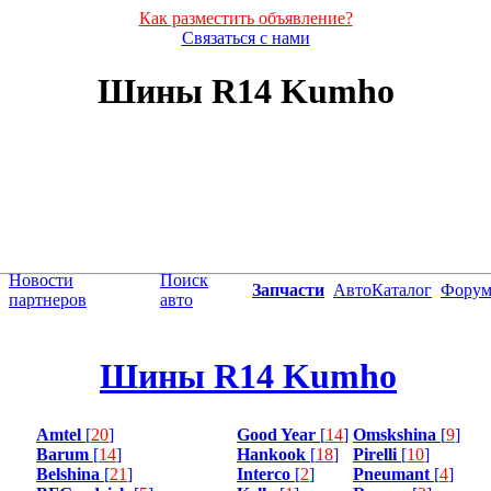
Как разместить объявление?
Связаться с нами
Шины R14 Kumho
Новости
Поиск
Запчасти
АвтоКаталог
Фору
партнеров
авто
Шины R14 Kumho
Amtel
[
20
]
Good Year
[
14
]
Omskshina
[
9
]
Barum
[
14
]
Hankook
[
18
]
Pirelli
[
10
]
Belshina
[
21
]
Interco
[
2
]
Pneumant
[
4
]