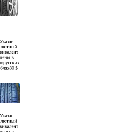
Указан
алютный
вивалент
цены в
лорусских
ублях
80 $
Указан
алютный
вивалент
цены в