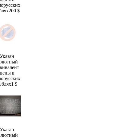
лорусских
блях
200 $
Указан
алютный
вивалент
цены в
лорусских
ублях
1 $
Указан
алютный