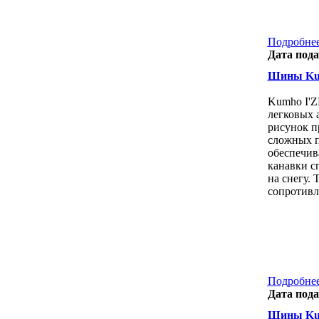
Подробнее
Дата пода
Шины Kum
Kumho I'Z
легковых 
рисунок п
сложных п
обеспечив
канавки с
на снегу.
сопротивл
Подробнее
Дата пода
Шины Kum