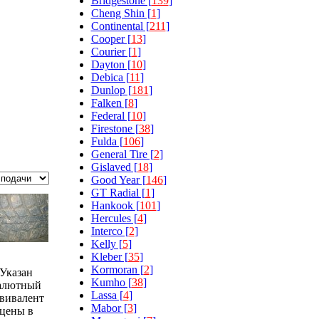
Bridgestone [
139
]
Cheng Shin [
1
]
Continental [
211
]
Cooper [
13
]
Courier [
1
]
Dayton [
10
]
Debica [
11
]
Dunlop [
181
]
Falken [
8
]
Federal [
10
]
Firestone [
38
]
Fulda [
106
]
General Tire [
2
]
Gislaved [
18
]
Good Year [
146
]
GT Radial [
1
]
Hankook [
101
]
Hercules [
4
]
Interco [
2
]
Kelly [
5
]
Kleber [
35
]
Kormoran [
2
]
Указан
Kumho [
38
]
алютный
Lassa [
4
]
вивалент
Mabor [
3
]
цены в