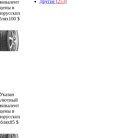
Другие [
253
]
вивалент
цены в
лорусских
блях
100 $
Указан
алютный
вивалент
цены в
лорусских
ублях
85 $