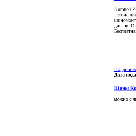
Kumho I'Z
летние ши
шиномонта
дисков. О
Бесплатная
Подробнее
Дата пода
Шины Kum
можно с л