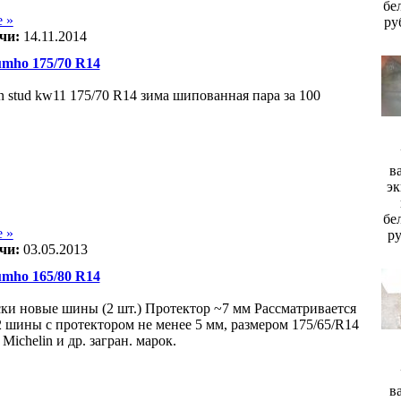
бе
 »
ру
чи:
14.11.2014
ho 175/70 R14
n stud kw11 175/70 R14 зима шипованная пара за 100
в
эк
бе
 »
р
чи:
03.05.2013
ho 165/80 R14
ки новые шины (2 шт.) Протектор ~7 мм Рассматривается
2 шины с протектором не менее 5 мм, размером 175/65/R14
Michelin и др. загран. марок.
в