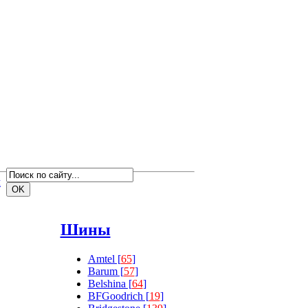
м
Шины
Amtel [
65
]
Barum [
57
]
Belshina [
64
]
BFGoodrich [
19
]