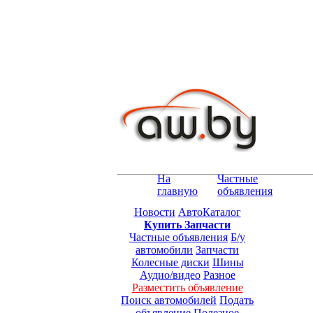
На
Частные
главную
объявления
Новости
АвтоКаталог
Купить Запчасти
Частные объявления
Б/у
автомобили
Запчасти
Колесные диски
Шины
Аудио/видео
Разное
Разместить объявление
Поиск автомобилей
Подать
объявление
Полезное