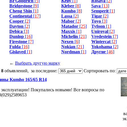
BFGoodrich
[
5
]
Kelly
[
1
]
Rosava
[
2
]
Bridgestone
[
9
]
Kleber
[
8
]
Sava
[
13
]
Cheng Shin
[
1
]
Kumho
[
8
]
Semperit
[
1
]
Continental
[
17
]
Lassa
[
2
]
Tigar
[
2
]
Cooper
[
2
]
Mabor
[
2
]
Toyo
[
3
]
Dayton
[
2
]
Matador
[
25
]
Tyfoon
[
1
]
Debica
[
3
]
Maxxis
[
1
]
Uniroyal
[
2
]
Dunlop
[
16
]
Michelin
[
21
]
Vredestein
[
7
]
Firestone
[
7
]
Nexen
[
6
]
Wintercat
[
2
]
Fulda
[
16
]
Nokian
[
21
]
Yokohama
[
2
]
Gislaved
[
1
]
Nordman
[
1
]
Другие
[
46
]
←
Выбрать другую марку
:
8
объявлений, за последние:
Сортировать по:
ины Kumho 165/65 R14
на эксплуатации! Покупались новыми! Все вопросы по
8(029)2589653
в
эк