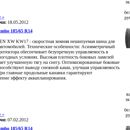
эк
бе
 »
ру
чи:
18.05.2012
ho 185/65 R14
EN XW KW17 - скоростная зимняя нешипуемая шина для
автомобилей. Технические особенности: Асимметричный
ротектора обеспечивает безупречную управляемость в
огодных условиях. Высокая плотность боковых ламелей
ает улучшенную тягу на снегу. Оптимизированные боковые
пособствуют выводу снежной каши, улучшая управляемость
 Три главные продольные канавки гарантируют
ение эффекту аквапланирования.
в
эк
бе
 »
р
чи:
07.02.2012
ho 185/65 R14