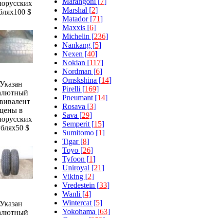
Marangoni [
7
]
лорусских
Marshal [
2
]
блях
100 $
Matador [
71
]
Maxxis [
6
]
Michelin [
236
]
Nankang [
5
]
Nexen [
40
]
Nokian [
117
]
Nordman [
6
]
Omskshina [
14
]
Указан
Pirelli [
169
]
алютный
Pneumant [
14
]
вивалент
Rosava [
3
]
цены в
Sava [
29
]
лорусских
Semperit [
15
]
ублях
50 $
Sumitomo [
1
]
Tigar [
8
]
Toyo [
26
]
Tyfoon [
1
]
Uniroyal [
21
]
Viking [
2
]
Vredestein [
33
]
Wanli [
4
]
Wintercat [
5
]
Указан
Yokohama [
63
]
алютный