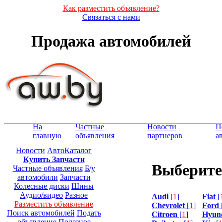
Как разместить объявление?
Связаться с нами
Продажа автомобилей
На
Частные
Новости
П
главную
объявления
партнеров
а
Новости
АвтоКаталог
Купить Запчасти
Выберите
Частные объявления
Б/у
автомобили
Запчасти
Колесные диски
Шины
Аудио/видео
Разное
Audi
[
1
]
Fiat
[
Разместить объявление
Chevrolet
[
1
]
Ford
Поиск автомобилей
Подать
Citroen
[
1
]
Hyun
объявление
Полезное