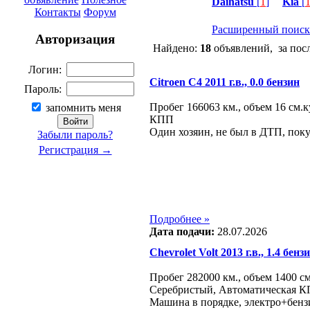
Daihatsu
[
1
]
Kia
[
Контакты
Форум
Расширенный поиск
Авторизация
Найдено:
18
объявлений, за пос
Логин:
Citroen C4 2011 г.в., 0.0 бензин
Пароль:
Пробег 166063 км., объем 16 см.
запомнить меня
КПП
Один хозяин, не был в ДТП, поку
Забыли пароль?
Регистрация →
Подробнее »
Дата подачи:
28.07.2026
Chevrolet Volt 2013 г.в., 1.4 бе
Пробег 282000 км., объем 1400 см
Серебристый, Автоматическая 
Машина в порядке, электро+бенз