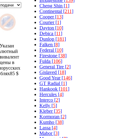
Bridgestone [
139
]
Cheng Shin [
1
]
Continental [
211
]
Cooper [
13
]
Courier [
1
]
Dayton [
10
]
Debica [
11
]
Dunlop [
181
]
Falken [
8
]
Указан
Federal [
10
]
алютный
Firestone [
38
]
вивалент
Fulda [
106
]
цены в
General Tire [
2
]
лорусских
Gislaved [
18
]
ублях
85 $
Good Year [
146
]
GT Radial [
1
]
Hankook [
101
]
Hercules [
4
]
Interco [
2
]
Kelly [
5
]
Kleber [
35
]
Kormoran [
2
]
Kumho [
38
]
Lassa [
4
]
Mabor [
3
]