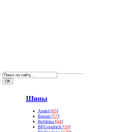
м
Шины
Amtel [
65
]
Barum [
57
]
Belshina [
64
]
BFGoodrich [
19
]