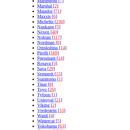
Marangoni [
7
]
Marshal [
2
]
Matador [
71
]
Maxxis [
6
]
Michelin [
236
]
Nankang [
5
]
Nexen [
40
]
Nokian [
117
]
Nordman [
6
]
Omskshina [
14
]
Pirelli [
169
]
Pneumant [
14
]
Rosava [
3
]
Sava [
29
]
Semperit [
15
]
Sumitomo [
1
]
Tigar [
8
]
Toyo [
26
]
Tyfoon [
1
]
Uniroyal [
21
]
Viking [
2
]
Vredestein [
33
]
Wanli [
4
]
Wintercat [
5
]
Yokohama [
63
]