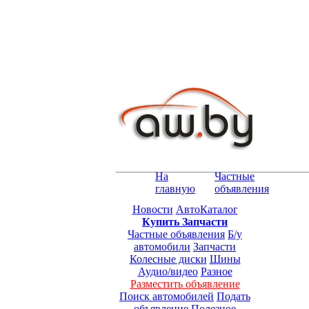
На
Частные
главную
объявления
Новости
АвтоКаталог
Купить Запчасти
Частные объявления
Б/у
автомобили
Запчасти
Колесные диски
Шины
Аудио/видео
Разное
Разместить объявление
Поиск автомобилей
Подать
объявление
Полезное