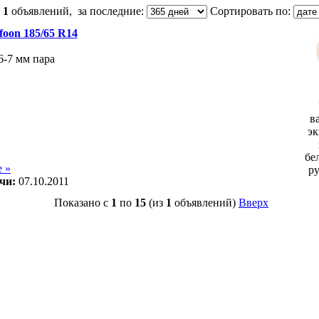
:
1
объявлений, за последние:
Сортировать по:
oon 185/65 R14
6-7 мм пара
в
эк
бе
 »
р
чи:
07.10.2011
Показано с
1
по
15
(из
1
объявлений)
Вверх