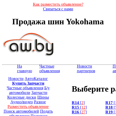
Как разместить объявление?
Связаться с нами
Продажа шин Yokohama
На
Частные
Новости
П
главную
объявления
партнеров
а
Новости
АвтоКаталог
Купить Запчасти
Выберите р
Частные объявления
Б/у
автомобили
Запчасти
Колесные диски
Шины
Аудио/видео
Разное
R14
[
2
]
R17
[
Разместить объявление
R15
[
12
]
R18
[
Поиск автомобилей
Подать
R16
[
27
]
R19
[
объявление
Полезное