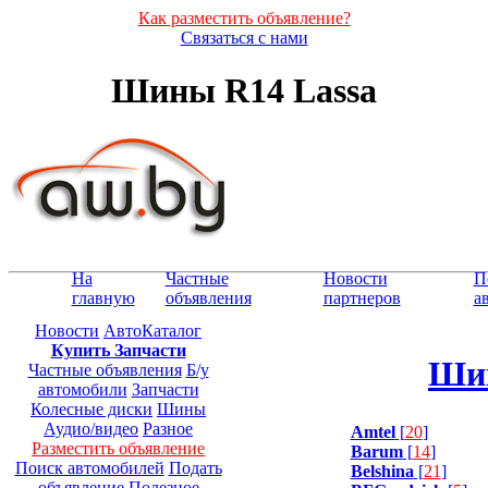
Как разместить объявление?
Связаться с нами
Шины R14 Lassa
На
Частные
Новости
П
главную
объявления
партнеров
а
Новости
АвтоКаталог
Купить Запчасти
Шин
Частные объявления
Б/у
автомобили
Запчасти
Колесные диски
Шины
Аудио/видео
Разное
Amtel
[
20
]
Разместить объявление
Barum
[
14
]
Поиск автомобилей
Подать
Belshina
[
21
]
объявление
Полезное