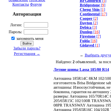
BFGoodrich
[
5
]
Контакты
Форум
Bridgestone
[
9
]
Cheng Shin
[
1
]
Авторизация
Continental
[
17
]
Cooper
[
2
]
Dayton
[
2
]
Логин:
Debica
[
3
]
Dunlop
[
16
]
Пароль:
Firestone
[
7
]
запомнить меня
Fulda
[
16
]
Gislaved
[
1
]
Забыли пароль?
Регистрация →
←
Выбрать другу
Найдено:
2
объявлений, за посл
Летние шины Lassa 185/80 R14
Автошина 185R14C 8KM 102/10
изготовитель Brisa Bridgestone sa
автошины: Износоустойчивая, не 
боковина, гарантия на автошину 2
размеры: Автошина 165/70R14
205/65R15C 102/100R TRANSWAY
08PR TRANSWAY Автошина 195
Автошина 195/65R16C 104/102