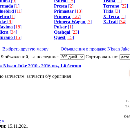
ltima
[
9
]
Patrol
[
15
]
Teana
[
1
]
rmada
[
1
]
Presea
[
2
]
Terrano
[
22
]
luebird
[
11
]
Primastar
[
13
]
Tiida
[
3
]
efiro
[
1
]
Primera
[
127
]
X-Terra
[
1
]
uke
[
9
]
Primera Wagon
[
7
]
X-Trail
[
34
]
axima
[
18
]
Pulsar
[
1
]
icra
[
34
]
Qashqai
[
23
]
urano
[
15
]
Quest
[
15
]
←
Выбрать другую марку
Объявления о продаже Nissan Juke
:
9
объявлений, за последние:
Сортировать по:
 Nissan Juke 2010 - 2016 г.в., 1.6 бензин
по запчастям, запчасти б/у оригинал
в
эк
бе
 »
чи:
15.11.2021