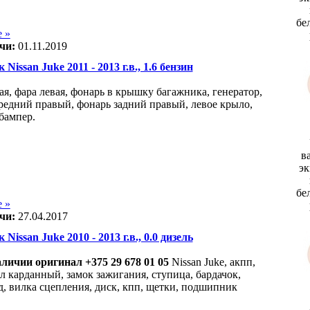
бе
 »
чи:
01.11.2019
 Nissan Juke 2011 - 2013 г.в., 1.6 бензин
ая, фара левая, фонарь в крышку багажника, генератор,
редний правый, фонарь задний правый, левое крыло,
бампер.
в
эк
бе
 »
чи:
27.04.2017
 Nissan Juke 2010 - 2013 г.в., 0.0 дизель
наличии оригинал +375 29 678 01 05
Nissan Juke, акпп,
л карданный, замок зажигания, ступица, бардачок,
д, вилка сцепления, диск, кпп, щетки, подшипник