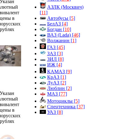
Указан
АЗЛК (Москвич)
алютный
[
11
]
вивалент
Автобусы [
5
]
цены в
БелАЗ [
4
]
лорусских
Богдан [
10
]
рублях
ВАЗ (Lada) [
46
]
Волжанин [
1
]
ГАЗ [
45
]
ЗАЗ [
3
]
ЗИЛ [
8
]
ИЖ [
4
]
КАМАЗ [
9
]
КрАЗ [
1
]
ЛуАЗ [
2
]
Люблин [
2
]
Указан
МАЗ [
77
]
алютный
Мотоциклы [
5
]
вивалент
Спецтехника [
37
]
цены в
УАЗ [
8
]
лорусских
рублях