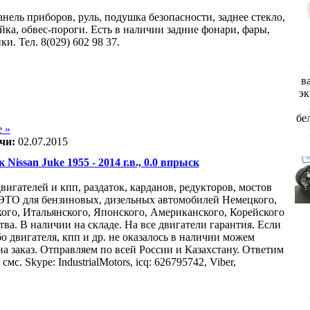
нель приборов, руль, подушка безопасности, заднее стекло,
йка, обвес-пороги. Есть в наличии задние фонари, фары,
и. Тел. 8(029) 602 98 37.
в
эк
бе
 »
чи:
02.07.2015
 Nissan Juke 1955 - 2014 г.в., 0.0 впрыск
вигателей и кпп, раздаток, карданов, редукторов, мостов
О для бензиновых, дизельных автомобилей Немецкого,
ого, Итальянского, Японского, Американского, Корейского
ва. В наличии на складе. На все двигатели гарантия. Если
о двигателя, кпп и др. не оказалось в наличии можем
на заказ. Отправляем по всей России и Казахстану. Ответим
смс. Skype: IndustrialMotors, icq: 626795742, Viber,