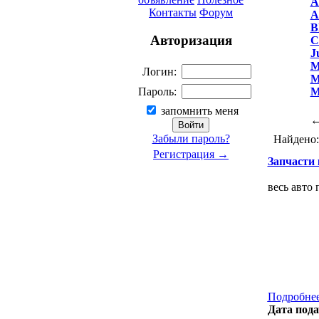
A
Контакты
Форум
A
B
Авторизация
C
J
M
Логин:
M
M
Пароль:
запомнить меня
Забыли пароль?
Найдено
Регистрация →
Запчасти к
весь авто 
Подробнее
Дата пода