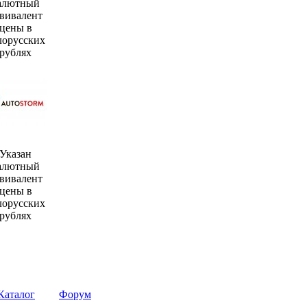
алютный
вивалент
цены в
лорусских
рублях
Указан
алютный
вивалент
цены в
лорусских
рублях
Каталог
Форум