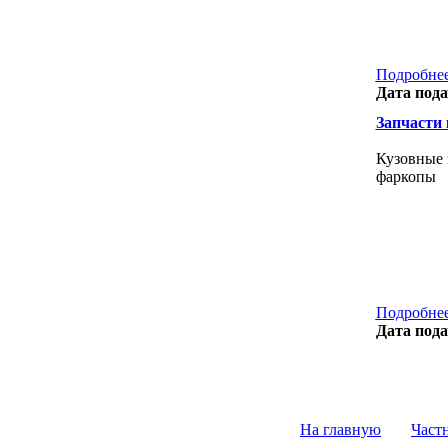
Подробнее
Дата пода
Запчасти к
Кузовные з
фаркопы
Подробнее
Дата пода
На главную
Част