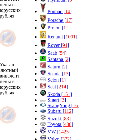
цены в
лорусских
Pontiac [
14
]
рублях
Porsche [
17
]
Proton [
1
]
Renault [
1001
]
Rover [
91
]
Saab [
54
]
Santana [
2
]
Указан
Saturn [
2
]
алютный
Scania [
13
]
вивалент
Scion [
1
]
цены в
Seat [
214
]
лорусских
рублях
Skoda [
151
]
Smart [
3
]
SsangYong [
16
]
Subaru [
112
]
Suzuki [
83
]
Toyota [
438
]
VW [
1425
]
Volvo [
372
]