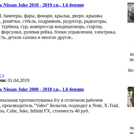
 Nissan Juke 2010 - 2019 г.в., 1.6 бензин
 бамперы, фары, фонари, крылья, двери, крышка
, решётки, стёкла, подрамник, редуктор, радиаторы,
 турбина, гур, компрессор кондиционера, стартер,
 форсунки, рулевая рейка, блоки управления, электрика,
ть, детали салона и многое другое..
в
эк
бе
 »
чи:
01.04.2019
 Nissan Juke 2000 - 2018 г.в., 1.6 бензин
инальная противотуманка б/у в отличном рабочем
 производитель "Valeo" Бельгия, подходит к Note, X-Trail,
no, Cube, Juke, Infiniti FX, стоимость 40 руб.
в
эк