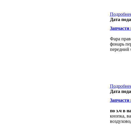
Подробнее
Дата пода
Запчасти к
Фара прав
фонарь пе
передний 
Подробнее
Дата пода
Запчасти к
по з.ч в 
кнопка, ва
воздухово