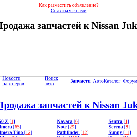
Как разместить объявление?
Связаться с нами
Продажа запчастей к Nissan Juk
Новости
Поиск
Запчасти
АвтоКаталог
Фору
партнеров
авто
Продажа запчастей к Nissan Ju
50 Z
[
1
]
Navara
[
6
]
Sentra
[
1
]
lmera
[
65
]
Note
[
29
]
Serena
[
8
]
lmera Tino
[
12
]
Pathfinder
[
12
]
Sunny
[
11
]