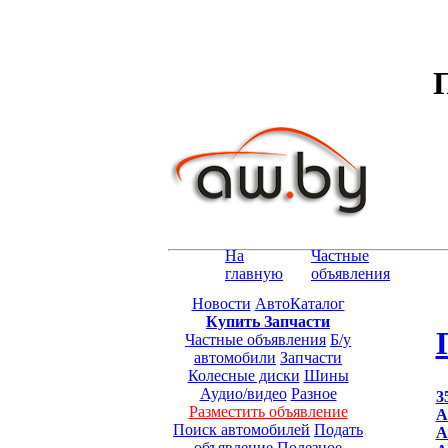
На
Частные
главную
объявления
Новости
АвтоКаталог
Купить Запчасти
Частные объявления
Б/у
автомобили
Запчасти
Колесные диски
Шины
Аудио/видео
Разное
3
Разместить объявление
A
Поиск автомобилей
Подать
A
объявление
Полезное