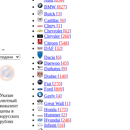
BMW [
827
]
Buick [
3
]
Cadillac [
6
]
Chery [
1
]
Chevrolet [
62
]
Chrysler [
260
]
Citroen [
548
]
DAF [
32
]
→
Dacia [
6
]
Daewoo [
45
]
Daihatsu [
9
]
Dodge [
140
]
Fiat [
270
]
Ford [
809
]
Указан
Geely [
4
]
алютный
Great Wall [
1
]
вивалент
Honda [
175
]
цены в
Hummer [
2
]
лорусских
Hyundai [
246
]
рублях
Infiniti [
16
]