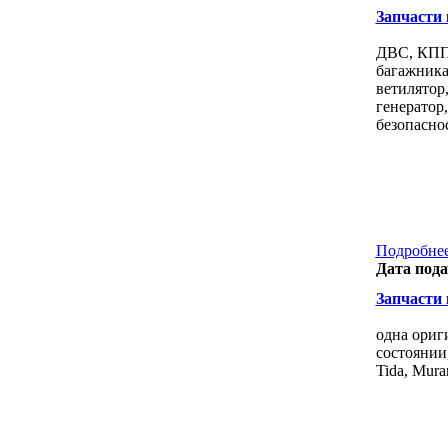
Запчасти к
ДВС, КПП,
багажника
ветилятор,
генератор,
безопаснос
Подробнее
Дата пода
Запчасти к
одна ориг
состоянии,
Tida, Mura