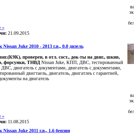
в
эк
бе
 »
чи:
21.09.2015
 Nissan Juke 2010 - 2013 г.в., 0.0 дизель
виг.(К9К), проверен, в отл. сост., док-ты на двиг., шкив,
р, форсунки, ТНВД
Nissan Juke, КПП, ДВС, тестированный
, ДВС, двигатель с документами, двигатель с документами,
тированный двигтаель, двигатель, двигатлеь с гарантией,
документы на двигатель
в
эк
бе
 »
чи:
11.08.2015
 Nissan Juke 2011 г.в., 1.6 бензин