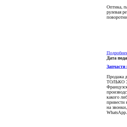
Оптика, па
рулевая ре
поворотник
Подробнее
Дата пода
Запчасти к
Продажа д
ТОЛЬКО ЭТ
Французcк
производст
какого либ
привести 
на звонки, 
WhatsApp.