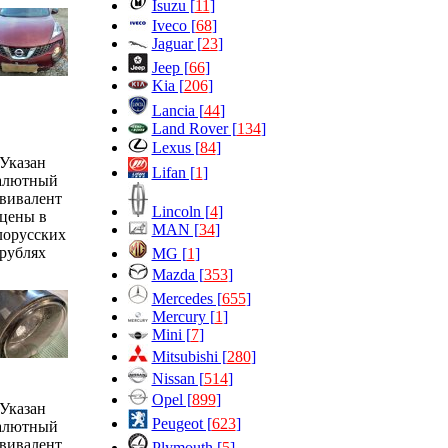
Isuzu [
11
]
Iveco [
68
]
Jaguar [
23
]
Jeep [
66
]
Kia [
206
]
Lancia [
44
]
Land Rover [
134
]
Lexus [
84
]
Указан
Lifan [
1
]
алютный
вивалент
Lincoln [
4
]
цены в
MAN [
34
]
лорусских
рублях
MG [
1
]
Mazda [
353
]
Mercedes [
655
]
Mercury [
1
]
Mini [
7
]
Mitsubishi [
280
]
Nissan [
514
]
Opel [
899
]
Указан
Peugeot [
623
]
алютный
вивалент
Plymouth [
5
]