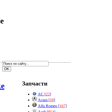
e
м
Запчасти
ke
AC [
22
]
Acura [
18
]
Alfa Romeo [
167
]
Audi [
854
]