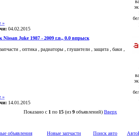
в
эк
бе
 »
чи:
04.02.2015
 Nissan Juke 1987 - 2009 г.в., 0.0 впрыск
апчасти , оптика , радиаторы , глушители , защита , баки ,
в
эк
бе
 »
чи:
14.01.2015
Показано с
1
по
15
(из
9
объявлений)
Вверх
ные объявления
Новые запчасти
Поиск авто
Авто