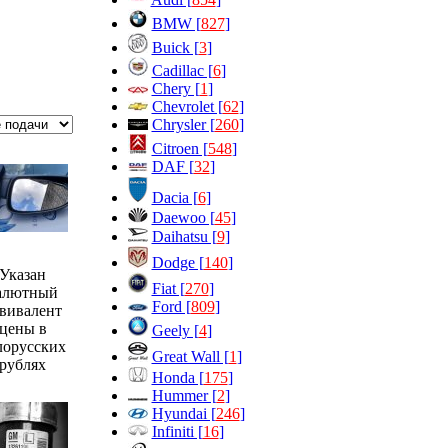
BMW [
827
]
Buick [
3
]
Cadillac [
6
]
Chery [
1
]
→
Chevrolet [
62
]
Chrysler [
260
]
Citroen [
548
]
DAF [
32
]
Dacia [
6
]
Daewoo [
45
]
Daihatsu [
9
]
Dodge [
140
]
Указан
Fiat [
270
]
алютный
Ford [
809
]
вивалент
цены в
Geely [
4
]
лорусских
Great Wall [
1
]
рублях
Honda [
175
]
Hummer [
2
]
Hyundai [
246
]
Infiniti [
16
]