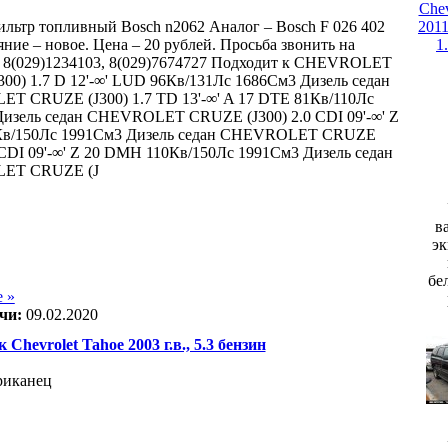
льтр топливный Bosch n2062 Аналог – Bosch F 026 402
ние – новое. Цена – 20 рублей. Просьба звонить на
 8(029)1234103, 8(029)7674727 Подходит к CHEVROLET
00) 1.7 D 12'-∞' LUD 96Кв/131Лс 1686См3 Дизель седан
 CRUZE (J300) 1.7 TD 13'-∞' A 17 DTE 81Кв/110Лс
изель седан CHEVROLET CRUZE (J300) 2.0 CDI 09'-∞' Z
0Кв/150Лс 1991См3 Дизель седан CHEVROLET CRUZE
0 CDI 09'-∞' Z 20 DMH 110Кв/150Лс 1991См3 Дизель седан
ET CRUZE (J
в
эк
бе
 »
чи:
09.02.2020
 Chevrolet Tahoe 2003 г.в., 5.3 бензин
ериканец