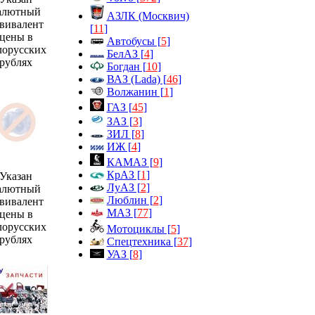
алютный
АЗЛК (Москвич)
вивалент
[
11
]
цены в
Автобусы [
5
]
лорусских
БелАЗ [
4
]
рублях
Богдан [
10
]
ВАЗ (Lada) [
46
]
Волжанин [
1
]
ГАЗ [
45
]
ЗАЗ [
3
]
ЗИЛ [
8
]
ИЖ [
4
]
КАМАЗ [
9
]
КрАЗ [
1
]
Указан
ЛуАЗ [
2
]
алютный
Люблин [
2
]
вивалент
МАЗ [
77
]
цены в
лорусских
Мотоциклы [
5
]
рублях
Спецтехника [
37
]
УАЗ [
8
]