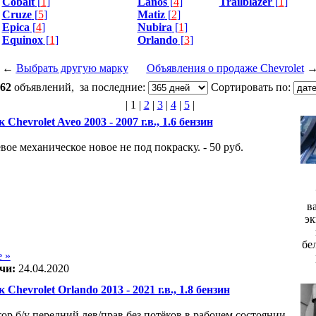
Cobalt
[
1
]
Lanos
[
4
]
Trailblazer
[
1
]
Cruze
[
5
]
Matiz
[
2
]
Epica
[
4
]
Nubira
[
1
]
Equinox
[
1
]
Orlando
[
3
]
←
Выбрать другую марку
Объявления о продаже Chevrolet
62
объявлений, за последние:
Сортировать по:
|
1
|
2
|
3
|
4
|
5
|
 Chevrolet Aveo 2003 - 2007 г.в., 1.6 бензин
вое механическое новое не под покраску. - 50 руб.
в
эк
бе
 »
чи:
24.04.2020
 Chevrolet Orlando 2013 - 2021 г.в., 1.8 бензин
ор б/у передний лев/прав без потёков в рабочем состоянии.