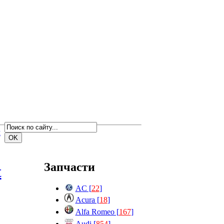
м
Запчасти
t
AC [
22
]
Acura [
18
]
Alfa Romeo [
167
]
Audi [
854
]