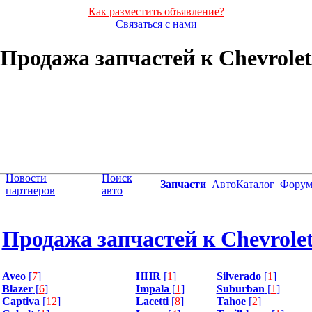
Как разместить объявление?
Связаться с нами
Продажа запчастей к Chevrolet
Новости
Поиск
Запчасти
АвтоКаталог
Фору
партнеров
авто
Продажа запчастей к Chevrole
Aveo
[
7
]
HHR
[
1
]
Silverado
[
1
]
Blazer
[
6
]
Impala
[
1
]
Suburban
[
1
]
Captiva
[
12
]
Lacetti
[
8
]
Tahoe
[
2
]