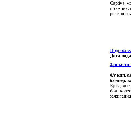
Captiva, м
пружина, к
реле, кон
Подробнее
Дата пода
Запчасти к
б/у кпп, 
бампер, к
Epica, две
болт коле
зажигания