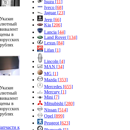
Isuzu [
11
]
Iveco [
68
]
Jaguar [
23
]
Указан
Jeep [
66
]
алютный
Kia [
206
]
вивалент
Lancia [
44
]
цены в
Land Rover [
134
]
лорусских
Lexus [
84
]
рублях
Lifan [
1
]
Lincoln [
4
]
MAN [
34
]
MG [
1
]
Mazda [
353
]
Mercedes [
655
]
Указан
Mercury [
1
]
алютный
Mini [
7
]
вивалент
Mitsubishi [
280
]
цены в
лорусских
Nissan [
514
]
рублях
Opel [
899
]
Peugeot [
623
]
Plymouth [
5
]