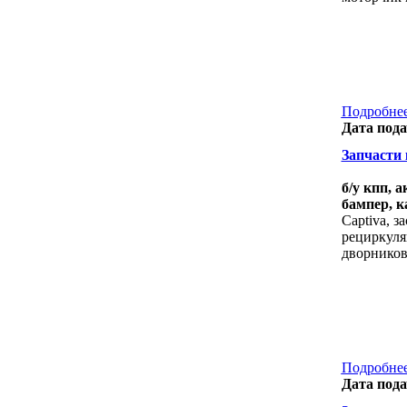
Подробнее
Дата пода
Запчасти к
б/у кпп, 
бампер, к
Captiva, з
рециркуля
дворников
Подробнее
Дата пода