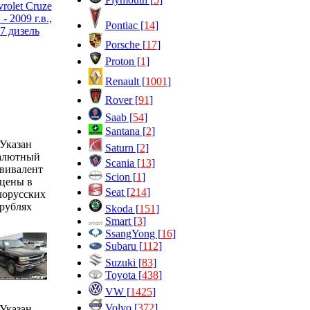
Pontiac [
14
]
Porsche [
17
]
Proton [
1
]
Renault [
1001
]
Rover [
91
]
Saab [
54
]
Santana [
2
]
Указан
Saturn [
2
]
алютный
Scania [
13
]
вивалент
Scion [
1
]
цены в
Seat [
214
]
лорусских
рублях
Skoda [
151
]
Smart [
3
]
SsangYong [
16
]
Subaru [
112
]
Suzuki [
83
]
Toyota [
438
]
VW [
1425
]
Volvo [
372
]
Указан