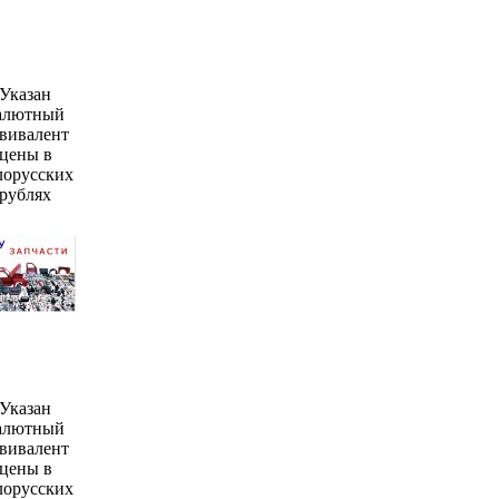
Указан
алютный
вивалент
цены в
лорусских
рублях
Указан
алютный
вивалент
цены в
лорусских