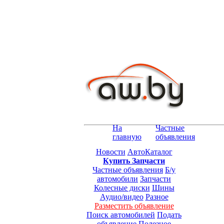
На
Частные
главную
объявления
Новости
АвтоКаталог
Купить Запчасти
Частные объявления
Б/у
автомобили
Запчасти
Колесные диски
Шины
Аудио/видео
Разное
Разместить объявление
Поиск автомобилей
Подать
объявление
Полезное