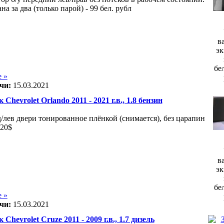
на за два (только парой) - 99 бел. рубл
в
эк
бе
 »
чи:
15.03.2021
 Chevrolet Orlando 2011 - 2021 г.в., 1.8 бензин
д/лев двери тонированное плёнкой (снимается), без царапин
 20$
в
эк
бе
 »
чи:
15.03.2021
 Chevrolet Cruze 2011 - 2009 г.в., 1.7 дизель