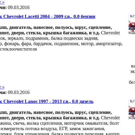
 »
чи:
09.03.2016
 Chevrolet Lacetti 2004 - 2009 г.в., 0.0 бензин
акпп, двигатель, навесное, полуось, шрус, сцепление,
апот, двери, стекла, крышка багажника, и т.д.
Chevrolet
ачок, зеркало, подрамник, балка подвески задняя,
р, фонарь, фара, бардачок, подшипник, мотор, амортизатор,
 стеклоочистителя
в
эк
бе
 »
чи:
09.03.2016
 Chevrolet Lanos 1997 - 2013 г.в., 0.0 дизель
акпп, двигатель, навесное, полуось, шрус, сцепление,
апот, двери, стекла, крышка багажника, и т.д.
Chevrolet
ужина, свеча, вилка сцепления, моторчик омывателя, болт
 измеритель потока воздуха, ЕГР, замок зажигания,
печки, блок управления, балка подвески передняя, картер