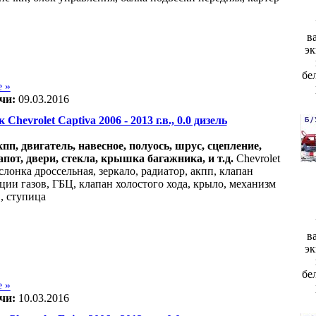
в
эк
бе
 »
чи:
09.03.2016
 Chevrolet Captiva 2006 - 2013 г.в., 0.0 дизель
акпп, двигатель, навесное, полуось, шрус, сцепление,
апот, двери, стекла, крышка багажника, и т.д.
Chevrolet
аслонка дроссельная, зеркало, радиатор, акпп, клапан
ции газов, ГБЦ, клапан холостого хода, крыло, механизм
, ступица
в
эк
бе
 »
чи:
10.03.2016