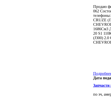
Продаю фи
062 Состоя
телефоны:
CRUZE (J3
CHEVROLET
1686См3 Д
20 S1 11
(J300) 2.
CHEVROL
Подробнее
Дата пода
Запчасти к
по зч, ам