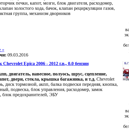
оторчик печки, капот, мозги, блок двигателя, расходомер,
лапан холостого хода, бачок, клапан рециркуляции газов,
тактная группа, механизм дворников
в
эк
бе
 »
чи:
09.03.2016
 Chevrolet Epica 2006 - 2012 г.в., 0.0 бензин
акпп, двигатель, навесное, полуось, шрус, сцепление,
апот, двери, стекла, крышка багажника, и т.д.
Chevrolet
рь, диск тормозной, акпп, балка подвески передняя, кнопка,
сный, подвеска, блок управления, расходомер, замок
, блок предохранителей, ЭБУ
в
эк
бе