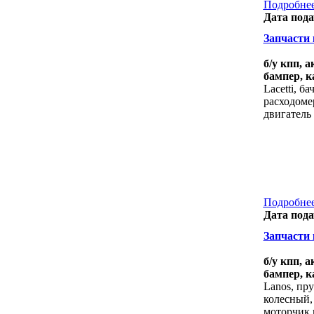
Подробнее
Дата пода
Запчасти к
б/у кпп, 
бампер, к
Lacetti, б
расходоме
двигатель
Подробнее
Дата пода
Запчасти к
б/у кпп, 
бампер, к
Lanos, пр
колесный,
моторчик 