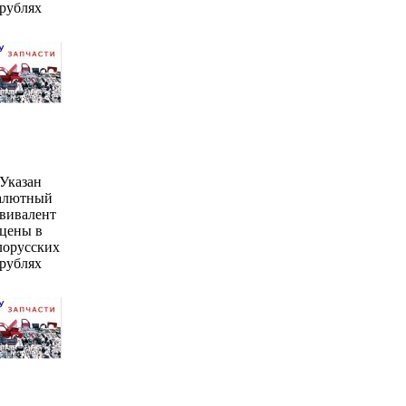
рублях
Указан
алютный
вивалент
цены в
лорусских
рублях