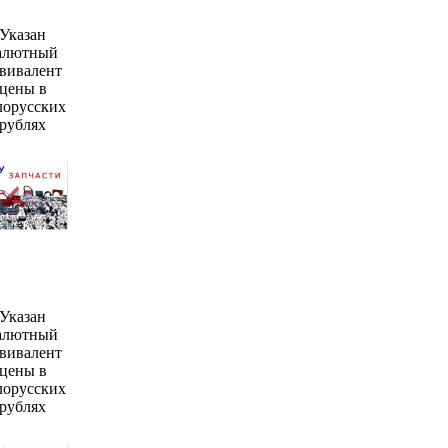
Указан
алютный
вивалент
цены в
лорусских
рублях
Указан
алютный
вивалент
цены в
лорусских
рублях