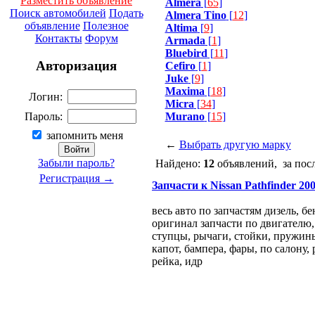
Разместить объявление
Almera
[
65
]
Поиск автомобилей
Подать
Almera Tino
[
12
]
объявление
Полезное
Altima
[
9
]
Контакты
Форум
Armada
[
1
]
Bluebird
[
11
]
Авторизация
Cefiro
[
1
]
Juke
[
9
]
Maxima
[
18
]
Логин:
Micra
[
34
]
Murano
[
15
]
Пароль:
запомнить меня
←
Выбрать другую марку
Забыли пароль?
Найдено:
12
объявлений, за пос
Регистрация →
Запчасти к Nissan Pathfinder 2005
весь авто по запчастям дизель, бен
оригинал запчасти по двигателю, 
ступцы, рычаги, стойки, пружины,
капот, бампера, фары, по салону
рейка, идр