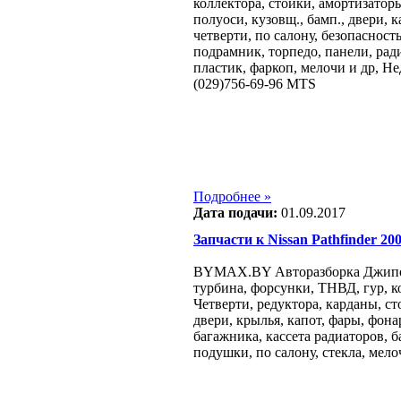
коллектора, стойки, амортизатор
полуоси, кузовщ., бамп., двери, 
четверти, по салону, безопасност
подрамник, торпедо, панели, ради
пластик, фаркоп, мелочи и др, Не
(029)756-69-96 MTS
Подробнее »
Дата подачи:
01.09.2017
Запчасти к Nissan Pathfinder 2005
BYMAX.BY Авторазборка Джипов в
турбина, форсунки, ТНВД, гур, к
Четверти, редуктора, карданы, с
двери, крылья, капот, фары, фона
багажника, кассета радиаторов, б
подушки, по салону, стекла, мелоч