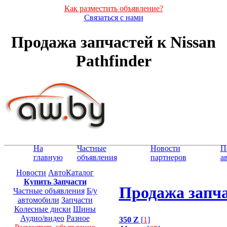
Как разместить объявление?
Связаться с нами
Продажа запчастей к Nissan
Pathfinder
На
Частные
Новости
П
главную
объявления
партнеров
а
Новости
АвтоКаталог
Купить Запчасти
Продажа запчас
Частные объявления
Б/у
автомобили
Запчасти
Колесные диски
Шины
Аудио/видео
Разное
350 Z
[
1
]