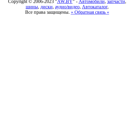
Copyright © 2006-2023 "
AW.BY
" -
Автомобили
,
запчасти
,
шины
,
диски
,
аудио/видео
,
Автокаталог
,
Все права защищены.
» Обратная связь «