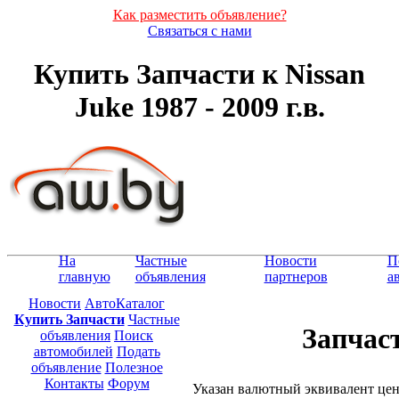
Как разместить объявление?
Связаться с нами
Купить Запчасти к Nissan
Juke 1987 - 2009 г.в.
На
Частные
Новости
П
главную
объявления
партнеров
а
Новости
АвтоКаталог
Купить Запчасти
Частные
Запчаст
объявления
Поиск
автомобилей
Подать
объявление
Полезное
Контакты
Форум
Указан валютный эквивалент це