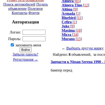
Разместить объявление
Almera
[
65
]
Поиск автомобилей
Подать
Almera Tino
[
12
]
объявление
Полезное
Altima
[
9
]
Контакты
Форум
Armada
[
1
]
Bluebird
[
11
]
Авторизация
Cefiro
[
1
]
Juke
[
9
]
Maxima
[
18
]
Логин:
Micra
[
34
]
Murano
[
15
]
Пароль:
запомнить меня
←
Выбрать другую марку
Забыли пароль?
Найдено:
8
объявлений, за посл
Регистрация →
Запчасти к Nissan Serena 1990 - 1
бампер перед