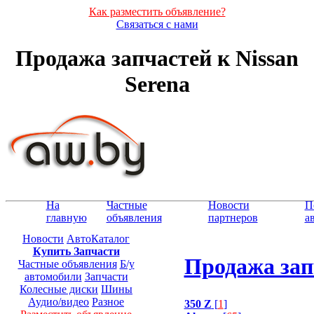
Как разместить объявление?
Связаться с нами
Продажа запчастей к Nissan
Serena
На
Частные
Новости
П
главную
объявления
партнеров
а
Новости
АвтоКаталог
Купить Запчасти
Продажа запч
Частные объявления
Б/у
автомобили
Запчасти
Колесные диски
Шины
Аудио/видео
Разное
350 Z
[
1
]