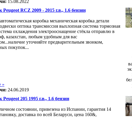
чи:
15.08.2022
 Peugeot RCZ 2009 - 2015 г.в., 1.6 бензин
 автоматическая коробка механическая коробка детали
подвески оптика трансмиссия выхлопная система тормозная
истема охлаждения электрооснащение стёкла отправлю в
рф, казахстан, любым удобным для вас
ом...наличие уточняйте предварительным звонком,
ных покупок...
в
эк
бе
 »
чи:
24.06.2019
 Peugeot 205 1995 г.в., 1.6 бензин
тличном состоянии, привезена из Испании, гарантия 14
тановку, доставка по всей Беларуси, цена 160&,