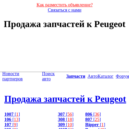
Как разместить объявление?
Связаться с нами
Продажа запчастей к Peugeot
Новости
Поиск
Запчасти
АвтоКаталог
Фору
партнеров
авто
Продажа запчастей к Peugeot
1007
[
1
]
307
[
56
]
806
[
36
]
106
[
13
]
308
[
18
]
807
[
25
]
107
[
9
]
309
[
10
]
Bipper
[
1
]