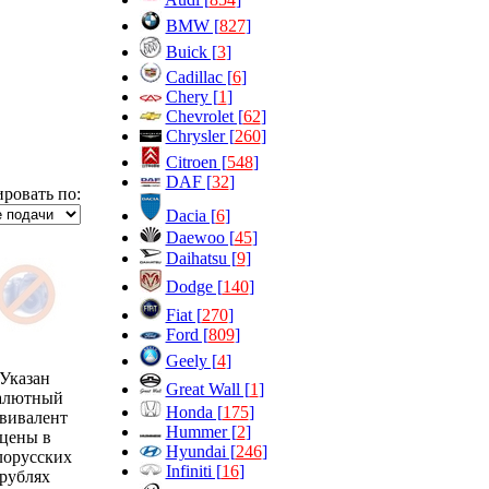
BMW [
827
]
Buick [
3
]
Cadillac [
6
]
Chery [
1
]
Chevrolet [
62
]
Chrysler [
260
]
Citroen [
548
]
DAF [
32
]
ровать по:
Dacia [
6
]
Daewoo [
45
]
Daihatsu [
9
]
Dodge [
140
]
Fiat [
270
]
Ford [
809
]
Geely [
4
]
Указан
Great Wall [
1
]
алютный
Honda [
175
]
вивалент
Hummer [
2
]
цены в
Hyundai [
246
]
лорусских
Infiniti [
16
]
рублях