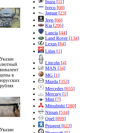
Isuzu [
11
]
Iveco [
68
]
Jaguar [
23
]
Jeep [
66
]
Kia [
206
]
Lancia [
44
]
Land Rover [
134
]
Lexus [
84
]
Lifan [
1
]
Указан
Lincoln [
4
]
алютный
MAN [
34
]
вивалент
цены в
MG [
1
]
лорусских
Mazda [
353
]
рублях
Mercedes [
655
]
Mercury [
1
]
Mini [
7
]
Mitsubishi [
280
]
Nissan [
514
]
Opel [
899
]
Peugeot [
623
]
Указан
Plymouth [
5
]