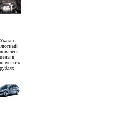
Указан
алютный
вивалент
цены в
лорусских
рублях