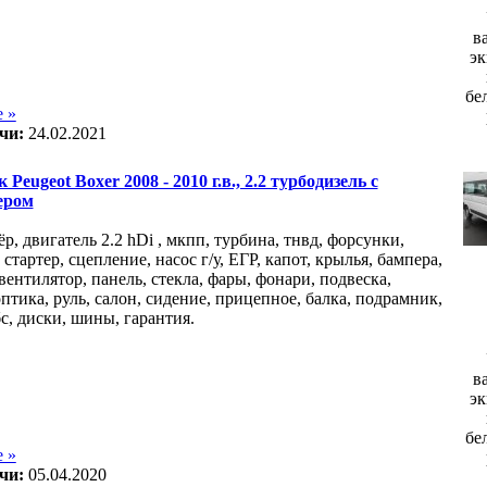
в
эк
бе
 »
чи:
24.02.2021
 Peugeot Boxer 2008 - 2010 г.в., 2.2 турбодизель с
ером
р, двигатель 2.2 hDi , мкпп, турбина, тнвд, форсунки,
 стартер, сцепление, насос г/у, ЕГР, капот, крылья, бампера,
вентилятор, панель, стекла, фары, фонари, подвеска,
птика, руль, салон, сидение, прицепное, балка, подрамник,
с, диски, шины, гарантия.
в
эк
бе
 »
чи:
05.04.2020