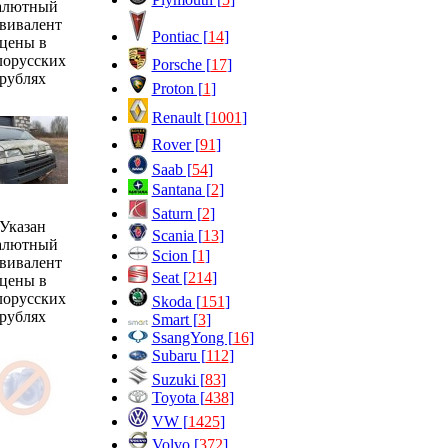
алютный
вивалент
Pontiac [
14
]
цены в
лорусских
Porsche [
17
]
рублях
Proton [
1
]
Renault [
1001
]
Rover [
91
]
Saab [
54
]
Santana [
2
]
Saturn [
2
]
Указан
Scania [
13
]
алютный
Scion [
1
]
вивалент
Seat [
214
]
цены в
лорусских
Skoda [
151
]
рублях
Smart [
3
]
SsangYong [
16
]
Subaru [
112
]
Suzuki [
83
]
Toyota [
438
]
VW [
1425
]
Volvo [
372
]