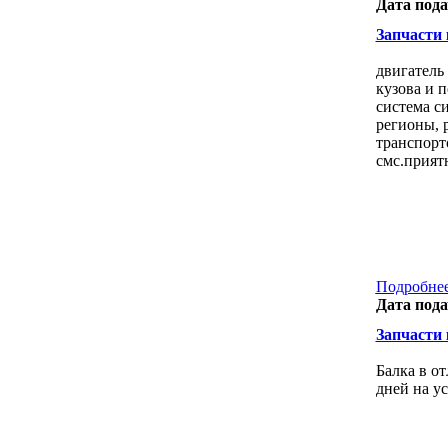
Дата пода
Запчасти к
двигатель
кузова и 
система с
регионы, 
транспорт
смс.прият
Подробнее
Дата пода
Запчасти к
Балка в о
дней на ус