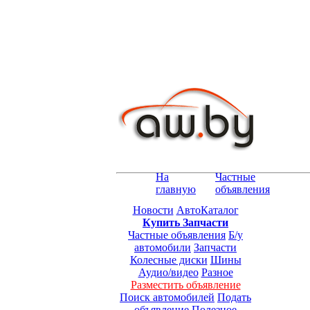
На
Частные
главную
объявления
Новости
АвтоКаталог
Купить Запчасти
Частные объявления
Б/у
автомобили
Запчасти
Колесные диски
Шины
Аудио/видео
Разное
Разместить объявление
Поиск автомобилей
Подать
объявление
Полезное