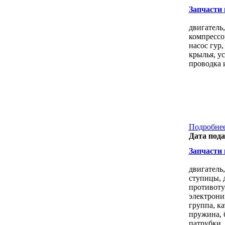
Запчасти к
двигатель,
компрессо
насос гур,
крылья, у
проводка и
Подробнее
Дата пода
Запчасти к
двигатель
ступицы, 
противоту
электроник
группа, ка
пружина, б
патрубки, 