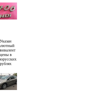
Указан
алютный
вивалент
цены в
лорусских
рублях