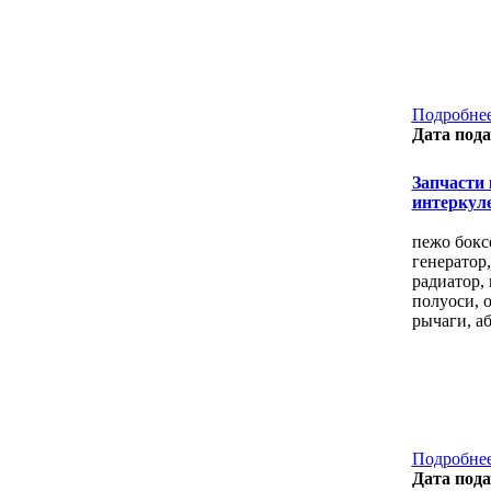
Подробнее
Дата пода
Запчасти к
интеркул
пежо боксё
генератор,
радиатор, 
полуоси, о
рычаги, аб
Подробнее
Дата пода