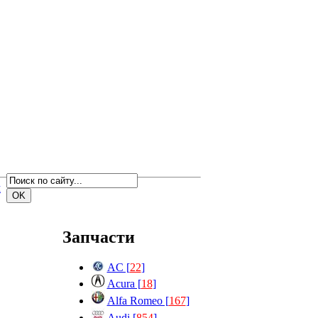
м
Запчасти
AC [
22
]
Acura [
18
]
Alfa Romeo [
167
]
Audi [
854
]