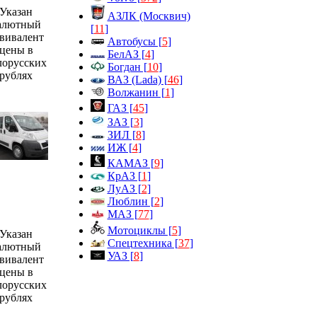
Указан
АЗЛК (Москвич)
алютный
[
11
]
вивалент
Автобусы [
5
]
цены в
БелАЗ [
4
]
лорусских
Богдан [
10
]
рублях
ВАЗ (Lada) [
46
]
Волжанин [
1
]
ГАЗ [
45
]
ЗАЗ [
3
]
ЗИЛ [
8
]
ИЖ [
4
]
КАМАЗ [
9
]
КрАЗ [
1
]
ЛуАЗ [
2
]
Люблин [
2
]
МАЗ [
77
]
Мотоциклы [
5
]
Указан
Спецтехника [
37
]
алютный
УАЗ [
8
]
вивалент
цены в
лорусских
рублях