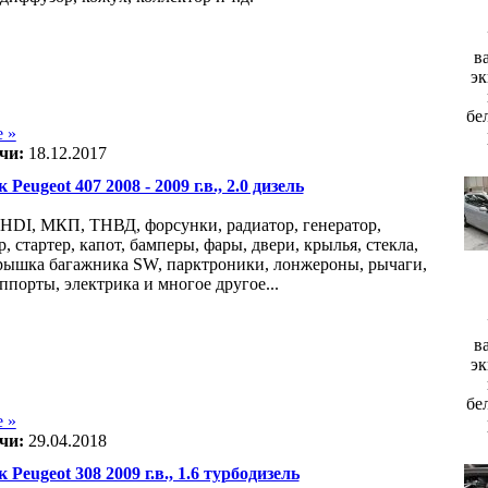
в
эк
бе
 »
чи:
18.12.2017
 Peugeot 407 2008 - 2009 г.в., 2.0 дизель
 HDI, МКП, ТНВД, форсунки, радиатор, генератор,
, стартер, капот, бамперы, фары, двери, крылья, стекла,
рышка багажника SW, парктроники, лонжероны, рычаги,
ппорты, электрика и многое другое...
в
эк
бе
 »
чи:
29.04.2018
 Peugeot 308 2009 г.в., 1.6 турбодизель