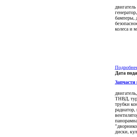
двигатель 
генератор,
бамперы, д
безопаснос
колеса и 
Подробнее
Дата пода
Запчасти к
двигатель,
ТНВД, тур
трубки ко
радиатор, 
вентилято
панорамна
"дворнико
диски, ку