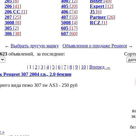
205
[
8
]
4007
[
2
]
Boxer
[
49
]
206
[
41
]
405
[
20
]
Expert
[
12
]
206 CC
[
1
]
406
[
74
]
J5
[
6
]
207
[
25
]
407
[
55
]
Partner
[
26
]
3008
[
8
]
5008
[
4
]
RCZ
[
1
]
305
[
2
]
605
[
17
]
306
[
38
]
607
[
60
]
←
Выбрать другую марку
Объявления о продаже Peugeot
→
623
объявлений, за последние:
Сорти
|
1
|
2
|
3
|
4
|
5
|
6
|
7
|
8
|
9
|
10
|
Вперед →
 Peugeot 307 2004 г.в., 2.0 бензин
днего вида пежо 307 sw AS3 - 250 руб
в
эк
бе
 »