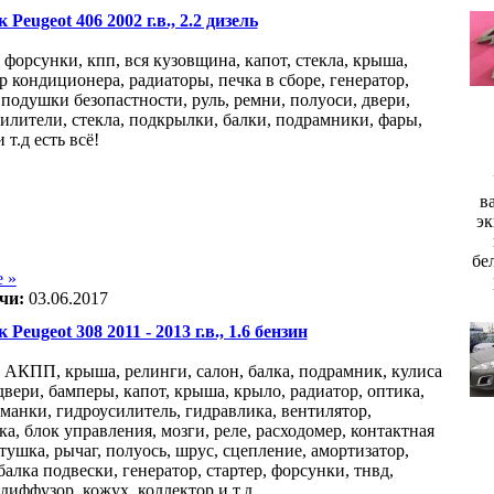
 Peugeot 406 2002 г.в., 2.2 дизель
 форсунки, кпп, вся кузовщина, капот, стекла, крыша,
р кондиционера, радиаторы, печка в сборе, генератор,
 подушки безопастности, руль, ремни, полуоси, двери,
силители, стекла, подкрылки, балки, подрамники, фары,
 т.д есть всё!
в
эк
бе
 »
чи:
03.06.2017
 Peugeot 308 2011 - 2013 г.в., 1.6 бензин
, АКПП, крыша, релинги, салон, балка, подрамник, кулиса
двери, бамперы, капот, крыша, крыло, радиатор, оптика,
манки, гидроусилитель, гидравлика, вентилятор,
а, блок управления, мозги, реле, расходомер, контактная
тушка, рычаг, полуось, шрус, сцепление, амортизатор,
алка подвески, генератор, стартер, форсунки, тнвд,
диффузор, кожух, коллектор и т.д.