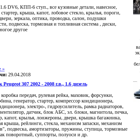
1.6 DV6, КПП-6 ступ., все кузовные детали, навесное,
 стартер, крыша, капот, лобовое стекло, крылья, пороги,
вери, зеркала, оптика, проводка, салон, подушки
ти, подвеска, тормозная и топливная система , диски,
многое другое
в
эк
бе
 »
чи:
29.04.2018
 Peugeot 307 2002 - 2008 г.в., 1.6 дизель
 коробка передач, рулевая рейка, маховик, форсунки,
бина, генератор, стартер, компрессор кондиционера,
ндиционера, электро-, гидроусилитель, рамка радиаторов,
вентилятор, датчик, блок АБС, эл. блоки, магнитола, печка,
р, капот, крылья, лонжероны, двери, крышка багажника,
я крыша, рейлинги, стекла, механизм запаски, механизм
в", подвеска, амортизаторы, пружины, ступица, тормозные
лак поворотный, суппорты, полуоси и др.