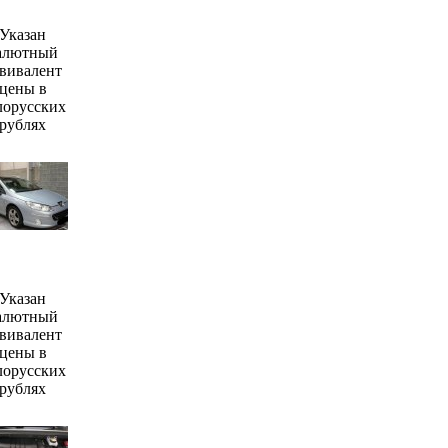
Указан
алютный
вивалент
цены в
лорусских
рублях
Указан
алютный
вивалент
цены в
лорусских
рублях