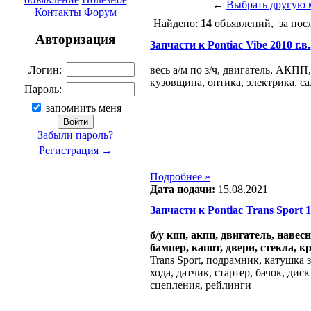
←
Выбрать другую 
Контакты
Форум
Найдено:
14
объявлений, за пос
Авторизация
Запчасти к Pontiac Vibe 2010 г.в.
весь а/м по з/ч, двигатель, АКПП
Логин:
кузовщина, оптика, электрика, са
Пароль:
запомнить меня
Забыли пароль?
Регистрация →
Подробнее »
Дата подачи:
15.08.2021
Запчасти к Pontiac Trans Sport 19
б/у кпп, акпп, двигатель, навес
бампер, капот, двери, стекла, к
Trans Sport, подрамник, катушка 
хода, датчик, стартер, бачок, дис
сцепления, рейлинги