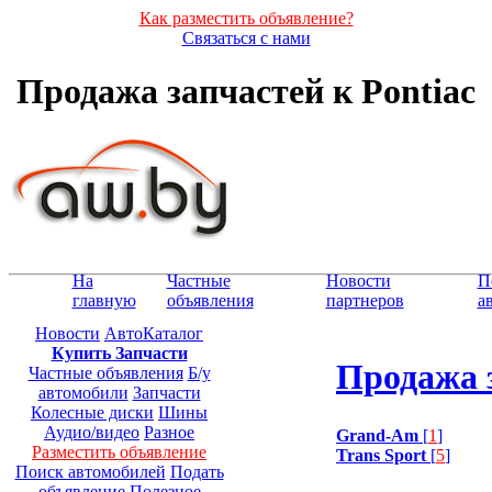
Как разместить объявление?
Связаться с нами
Продажа запчастей к Pontiac
На
Частные
Новости
П
главную
объявления
партнеров
а
Новости
АвтоКаталог
Купить Запчасти
Продажа з
Частные объявления
Б/у
автомобили
Запчасти
Колесные диски
Шины
Аудио/видео
Разное
Grand-Am
[
1
]
Разместить объявление
Trans Sport
[
5
]
Поиск автомобилей
Подать
объявление
Полезное