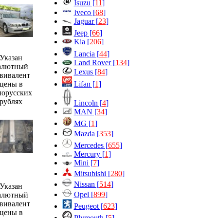
Isuzu [
11
]
Iveco [
68
]
Jaguar [
23
]
Jeep [
66
]
Kia [
206
]
Lancia [
44
]
Указан
Land Rover [
134
]
алютный
Lexus [
84
]
вивалент
Lifan [
1
]
цены в
лорусских
рублях
Lincoln [
4
]
MAN [
34
]
MG [
1
]
Mazda [
353
]
Mercedes [
655
]
Mercury [
1
]
Mini [
7
]
Mitsubishi [
280
]
Nissan [
514
]
Указан
Opel [
899
]
алютный
вивалент
Peugeot [
623
]
цены в
Plymouth [
5
]