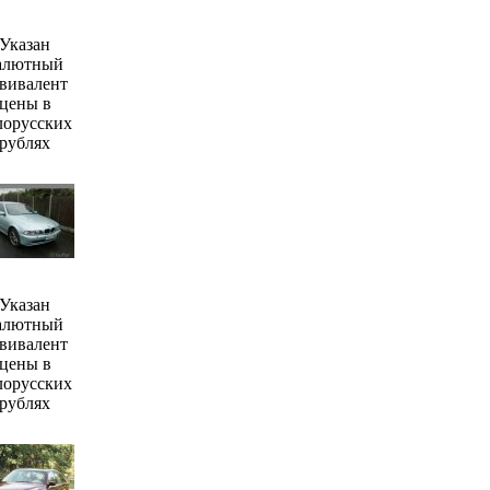
Указан
алютный
вивалент
цены в
лорусских
рублях
Указан
алютный
вивалент
цены в
лорусских
рублях