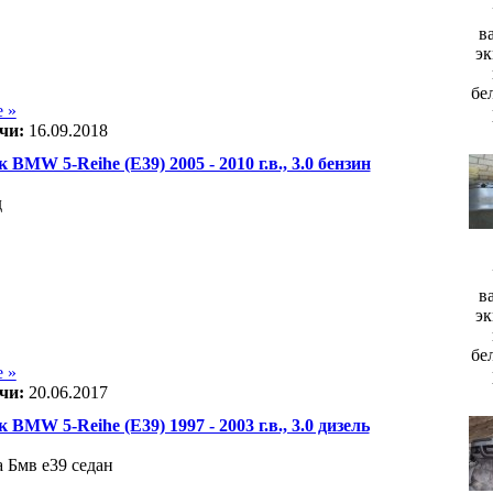
в
эк
бе
 »
чи:
16.09.2018
 BMW 5-Reihe (E39) 2005 - 2010 г.в., 3.0 бензин
д
в
эк
бе
 »
чи:
20.06.2017
 BMW 5-Reihe (E39) 1997 - 2003 г.в., 3.0 дизель
 Бмв е39 седан