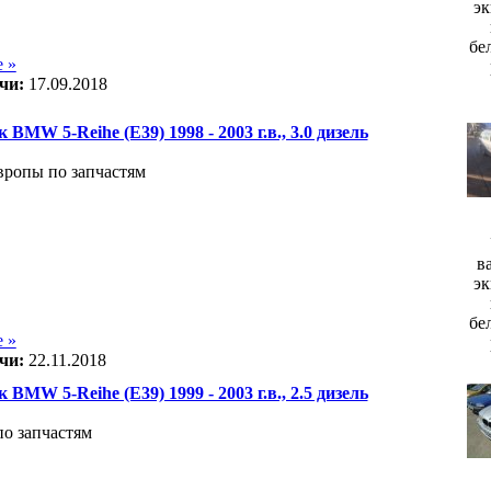
эк
бе
 »
чи:
17.09.2018
 BMW 5-Reihe (E39) 1998 - 2003 г.в., 3.0 дизель
вропы по запчастям
в
эк
бе
 »
чи:
22.11.2018
 BMW 5-Reihe (E39) 1999 - 2003 г.в., 2.5 дизель
по запчастям