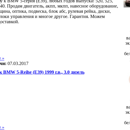
бу к BMW 5-серия (E39), любых годов выпуска! 520, 525,
540. Продам двигатель, акпп, мкпп, навесное оборудование,
щина, оптика, подвеска, блок абс, рулевая рейка, диски,
блоки управления и многое другое. Гарантия. Можем
доставкой.
в
эк
бе
 »
чи:
07.03.2017
к BMW 5-Reihe (E39) 1999 г.в., 3.0 дизель
в
эк
бе
 »