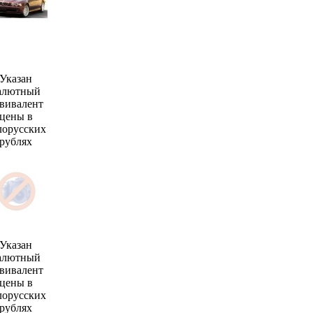
Указан
алютный
вивалент
цены в
лорусских
рублях
Указан
алютный
вивалент
цены в
лорусских
рублях