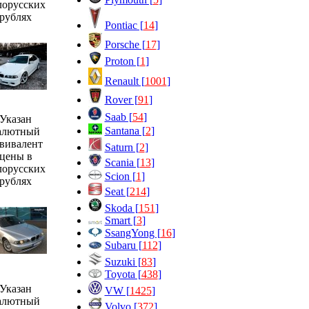
лорусских
рублях
Pontiac [
14
]
Porsche [
17
]
Proton [
1
]
Renault [
1001
]
Rover [
91
]
Saab [
54
]
Указан
Santana [
2
]
алютный
вивалент
Saturn [
2
]
цены в
Scania [
13
]
лорусских
Scion [
1
]
рублях
Seat [
214
]
Skoda [
151
]
Smart [
3
]
SsangYong [
16
]
Subaru [
112
]
Suzuki [
83
]
Toyota [
438
]
Указан
VW [
1425
]
алютный
Volvo [
372
]