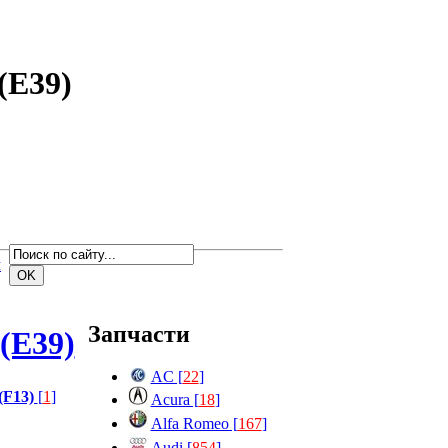
(E39)
м
Запчасти
(E39)
AC [
22
]
 (F13)
[
1
]
Acura [
18
]
Alfa Romeo [
167
]
Audi [
854
]