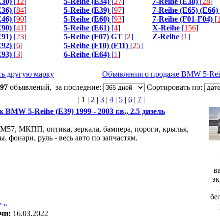
E30)
[
12
]
5-Reihe (E34)
[
27
]
7-Reihe (E38)
[
28
]
E36)
[
84
]
5-Reihe (E39)
[
97
]
7-Reihe (E65) (E66)
E46)
[
90
]
5-Reihe (E60)
[
93
]
7-Reihe (F01-F04)
[
E90)
[
41
]
5-Reihe (E61)
[
4
]
X-Reihe
[
156
]
E91)
[
23
]
5-Reihe (F07) GT
[
2
]
Z-Reihe
[
1
]
E92)
[
6
]
5-Reihe (F10) (F11)
[
25
]
E93)
[
3
]
6-Reihe (E64)
[
1
]
ь другую марку
Объявления о продаже BMW 5-Rei
97
объявлений, за последние:
Сортировать по:
|
1
|
2
|
3
|
4
|
5
|
6
|
7
|
 BMW 5-Reihe (E39) 1999 - 2003 г.в., 2.5 дизель
 M57, МКПП, оптика, зеркала, бампера, пороги, крылья,
ы, фонари, руль - весь авто по запчастям.
в
эк
бе
 »
чи:
16.03.2022