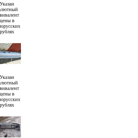
Указан
алютный
вивалент
цены в
лорусских
рублях
Указан
алютный
вивалент
цены в
лорусских
рублях