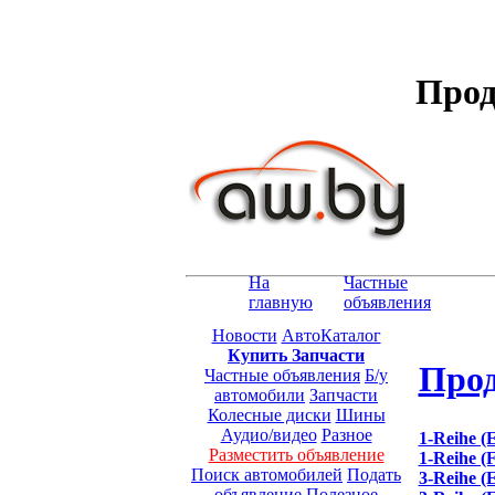
Прод
На
Частные
главную
объявления
Новости
АвтоКаталог
Купить Запчасти
Прод
Частные объявления
Б/у
автомобили
Запчасти
Колесные диски
Шины
Аудио/видео
Разное
1-Reihe (
Разместить объявление
1-Reihe (F
Поиск автомобилей
Подать
3-Reihe (
объявление
Полезное