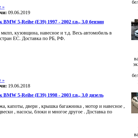
бе
 »
чи:
09.06.2019
 BMW 5-Reihe (E39) 1997 - 2002 г.в., 3.0 бензин
 мкпп, кузовщина, навесное и т.д. Весь автомобиль в
 стран ЕС. Доставка по РБ, РФ.
в
эк
бе
 »
чи:
19.06.2018
 BMW 5-Reihe (E39) 1998 - 2003 г.в., 3.0 дизель
а, капоты, двери , крышка багажника , мотор и навесное ,
вески , насосы, блоки и многое другое . Доставка по
в