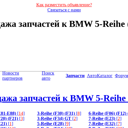
Как разместить объявление?
Связаться с нами
ажа запчастей к BMW 5-Reihe 
Новости
Поиск
Запчасти
АвтоКаталог
Фору
партнеров
авто
ажа запчастей к BMW 5-Reihe 
E81-E88)
[
14
]
3-Reihe (F30) (F31)
[
8
]
6-Reihe (F06) (F12)
20) (F21)
[
3
]
3-Reihe (F34) GT
[
2
]
7-Reihe (E23)
[
2
]
E21)
[
1
]
5-Reihe (E28)
[
9
]
7-Reihe (E32)
[
7
]