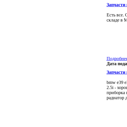
Запчасти к
Есть все. 
складе в 
Подробнее
Дата пода
Запчасти к
bmw e39 е
2.5i - хор
приборка 
радиатор 