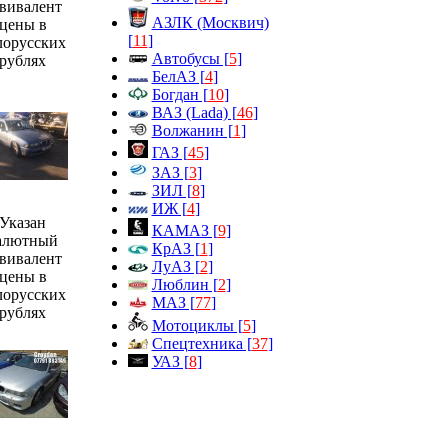
вивалент
АЗЛК (Москвич)
цены в
[
11
]
лорусских
Автобусы [
5
]
рублях
БелАЗ [
4
]
Богдан [
10
]
ВАЗ (Lada) [
46
]
Волжанин [
1
]
ГАЗ [
45
]
ЗАЗ [
3
]
ЗИЛ [
8
]
ИЖ [
4
]
Указан
КАМАЗ [
9
]
алютный
КрАЗ [
1
]
вивалент
ЛуАЗ [
2
]
цены в
Люблин [
2
]
лорусских
МАЗ [
77
]
рублях
Мотоциклы [
5
]
Спецтехника [
37
]
УАЗ [
8
]