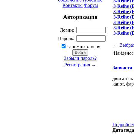
3-Reihe (
Контакты
Форум
3-Reihe (
3-Reihe (
Авторизация
3-Reihe (
3-Reihe (
3-Reihe (
Логин:
3-Reihe (
Пароль:
←
Выбрат
запомнить меня
Найдено:
Забыли пароль?
Регистрация →
Запчасти к
двигатель
капот, фар
Подробнее
Дата пода