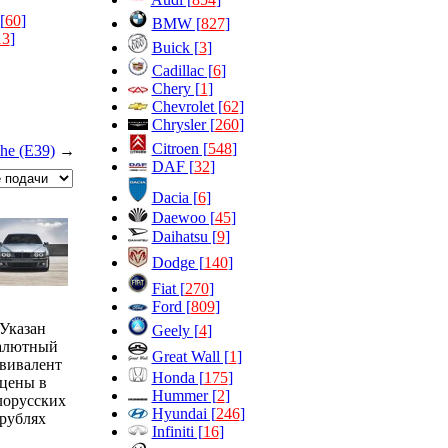
[
60
]
BMW [
827
]
13
]
Buick [
3
]
Cadillac [
6
]
Chery [
1
]
Chevrolet [
62
]
Chrysler [
260
]
Citroen [
548
]
he (E39)
→
DAF [
32
]
Dacia [
6
]
Daewoo [
45
]
Daihatsu [
9
]
Dodge [
140
]
Fiat [
270
]
Ford [
809
]
Указан
Geely [
4
]
алютный
Great Wall [
1
]
вивалент
Honda [
175
]
цены в
Hummer [
2
]
лорусских
Hyundai [
246
]
рублях
Infiniti [
16
]