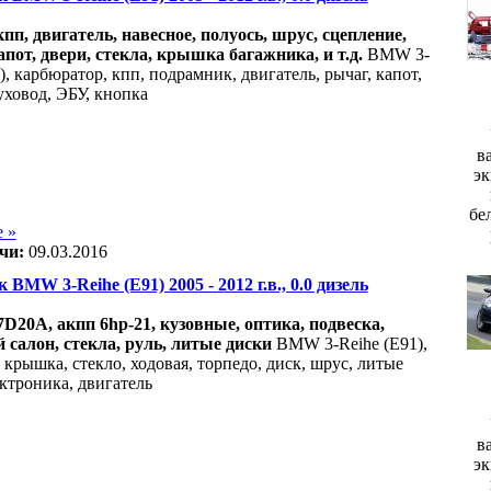
акпп, двигатель, навесное, полуось, шрус, сцепление,
апот, двери, стекла, крышка багажника, и т.д.
BMW 3-
), карбюратор, кпп, подрамник, двигатель, рычаг, капот,
уховод, ЭБУ, кнопка
в
эк
бе
 »
чи:
09.03.2016
 BMW 3-Reihe (E91) 2005 - 2012 г.в., 0.0 дизель
D20A, акпп 6hp-21, кузовные, оптика, подвеска,
салон, стекла, руль, литые диски
BMW 3-Reihe (E91),
 крышка, стекло, ходовая, торпедо, диск, шрус, литые
ектроника, двигатель
в
эк