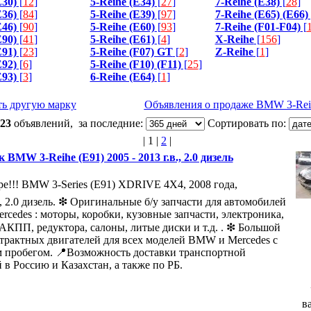
E30)
[
12
]
5-Reihe (E34)
[
27
]
7-Reihe (E38)
[
28
]
E36)
[
84
]
5-Reihe (E39)
[
97
]
7-Reihe (E65) (E66)
E46)
[
90
]
5-Reihe (E60)
[
93
]
7-Reihe (F01-F04)
[
E90)
[
41
]
5-Reihe (E61)
[
4
]
X-Reihe
[
156
]
E91)
[
23
]
5-Reihe (F07) GT
[
2
]
Z-Reihe
[
1
]
E92)
[
6
]
5-Reihe (F10) (F11)
[
25
]
E93)
[
3
]
6-Reihe (E64)
[
1
]
ь другую марку
Объявления о продаже BMW 3-Rei
23
объявлений, за последние:
Сортировать по:
|
1
|
2
|
 BMW 3-Reihe (E91) 2005 - 2013 г.в., 2.0 дизель
ре!!! BMW 3-Series (E91) XDRIVE 4X4, 2008 года,
 2.0 дизель. ❇ Оригинальные б/у запчасти для автомобилей
cedes : моторы, коробки, кузовные запчасти, электроника,
АКПП, редуктора, салоны, литые диски и т.д. . ❇ Большой
трактных двигателей для всех моделей BMW и Mercedes с
 пробегом. 📍Возможность доставки транспортной
 в Россию и Казахстан, а также по РБ.
в