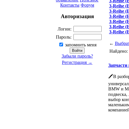
3-Reihe (
Контакты
Форум
3-Reihe (
3-Reihe (
Авторизация
3-Reihe (
3-Reihe (
3-Reihe (
Логин:
3-Reihe (
Пароль:
←
Выбрат
запомнить меня
Найдено:
Забыли пароль?
Регистрация →
Запчасти к
🖍В разбо
универсал,
BMW и Mer
подвеска, 
выбор кон
маленьким
компанией