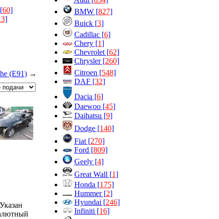
[
60
]
BMW [
827
]
13
]
Buick [
3
]
Cadillac [
6
]
Chery [
1
]
Chevrolet [
62
]
Chrysler [
260
]
Citroen [
548
]
he (E91)
→
DAF [
32
]
Dacia [
6
]
Daewoo [
45
]
Daihatsu [
9
]
Dodge [
140
]
Fiat [
270
]
Ford [
809
]
Geely [
4
]
Great Wall [
1
]
Honda [
175
]
Hummer [
2
]
Hyundai [
246
]
Указан
Infiniti [
16
]
алютный