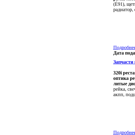
(E91), щет
радиатор,
Подробнее
Дата пода
Запчасти 
320i рест
оптика ре
литые дис
рейка, све
акпп, под
Подробнее