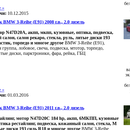
бе
 »
чи:
10.12.2015
к BMW 3-Reihe (E91) 2008 г.в., 2.0 дизель
ор N47D20A, акпп, мкпп, кузовные, оптика, подвеска,
салон, салон рекаро, стекла, руль, литые диски 193
астик, торпедо и многое другое
BMW 3-Reihe (E91),
 группа, лобовое, свеча, подвеска, мтотор, торпедо,
итые диски, парктроники, фара, рейка, ГБЦ
в
эк
бе
 »
чи:
01.03.2016
 BMW 3-Reihe (E91) 2011 г.в., 2.0 дизель
айлинг, мотор N47D20С 184 hp, акпп, 6МКПП, кузовные
птика рестайлинг, подвеска, кожанный салон, стекла, М
ые диски 193 силь R18 и многое другое
BMW 3-Reihe