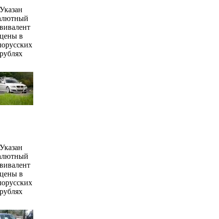
Указан
алютный
вивалент
цены в
лорусских
рублях
Указан
алютный
вивалент
цены в
лорусских
рублях