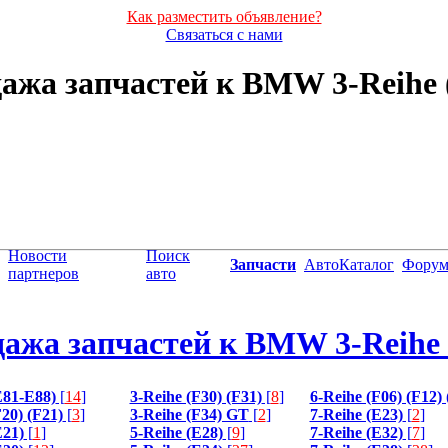
Как разместить объявление?
Связаться с нами
ажа запчастей к BMW 3-Reihe 
Новости
Поиск
Запчасти
АвтоКаталог
Фору
партнеров
авто
ажа запчастей к BMW 3-Reihe 
E81-E88)
[
14
]
3-Reihe (F30) (F31)
[
8
]
6-Reihe (F06) (F12)
20) (F21)
[
3
]
3-Reihe (F34) GT
[
2
]
7-Reihe (E23)
[
2
]
E21)
[
1
]
5-Reihe (E28)
[
9
]
7-Reihe (E32)
[
7
]