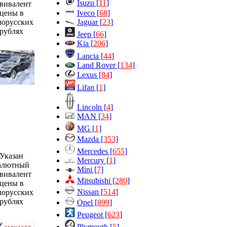
Isuzu [
11
]
вивалент
Iveco [
68
]
цены в
Jaguar [
23
]
лорусских
рублях
Jeep [
66
]
Kia [
206
]
Lancia [
44
]
Land Rover [
134
]
Lexus [
84
]
Lifan [
1
]
Lincoln [
4
]
MAN [
34
]
MG [
1
]
Mazda [
353
]
Mercedes [
655
]
Указан
Mercury [
1
]
алютный
Mini [
7
]
вивалент
Mitsubishi [
280
]
цены в
Nissan [
514
]
лорусских
рублях
Opel [
899
]
Peugeot [
623
]
Plymouth [
5
]