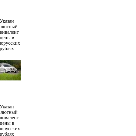
Указан
алютный
вивалент
цены в
лорусских
рублях
Указан
алютный
вивалент
цены в
лорусских
рублях