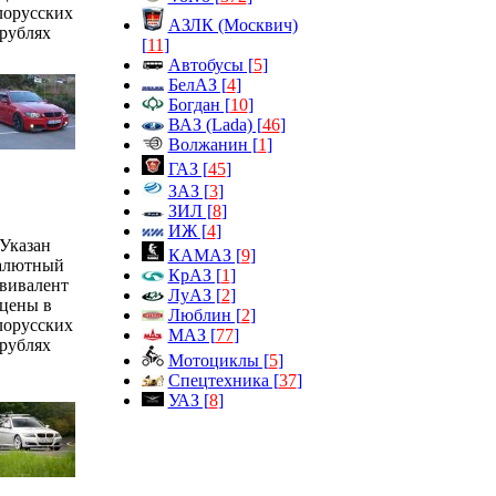
лорусских
АЗЛК (Москвич)
рублях
[
11
]
Автобусы [
5
]
БелАЗ [
4
]
Богдан [
10
]
ВАЗ (Lada) [
46
]
Волжанин [
1
]
ГАЗ [
45
]
ЗАЗ [
3
]
ЗИЛ [
8
]
ИЖ [
4
]
Указан
КАМАЗ [
9
]
алютный
КрАЗ [
1
]
вивалент
ЛуАЗ [
2
]
цены в
Люблин [
2
]
лорусских
МАЗ [
77
]
рублях
Мотоциклы [
5
]
Спецтехника [
37
]
УАЗ [
8
]