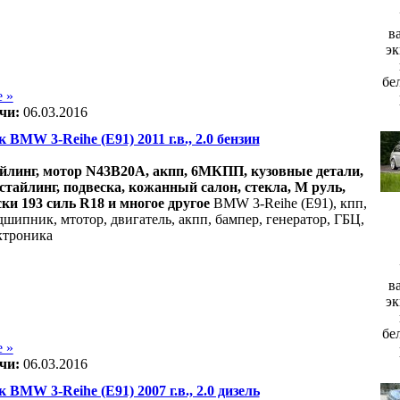
в
эк
бе
 »
чи:
06.03.2016
к BMW 3-Reihe (E91) 2011 г.в., 2.0 бензин
айлинг, мотор N43B20A, акпп, 6МКПП, кузовные детали,
стайлинг, подвеска, кожанный салон, стекла, М руль,
ки 193 силь R18 и многое другое
BMW 3-Reihe (E91), кпп,
дшипник, мтотор, двигатель, акпп, бампер, генератор, ГБЦ,
ектроника
в
эк
бе
 »
чи:
06.03.2016
к BMW 3-Reihe (E91) 2007 г.в., 2.0 дизель