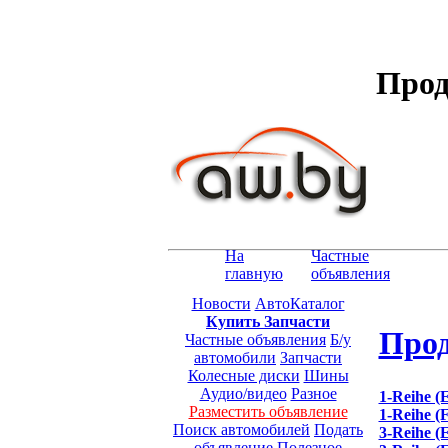
Прод
На
Частные
главную
объявления
Новости
АвтоКаталог
Купить Запчасти
Прод
Частные объявления
Б/у
автомобили
Запчасти
Колесные диски
Шины
Аудио/видео
Разное
1-Reihe (
Разместить объявление
1-Reihe (F
Поиск автомобилей
Подать
3-Reihe (
объявление
Полезное