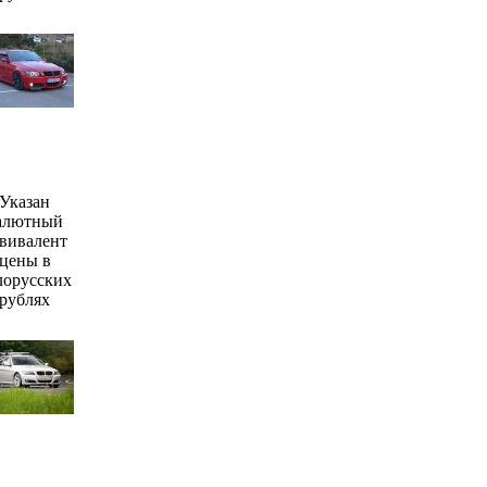
Указан
алютный
вивалент
цены в
лорусских
рублях