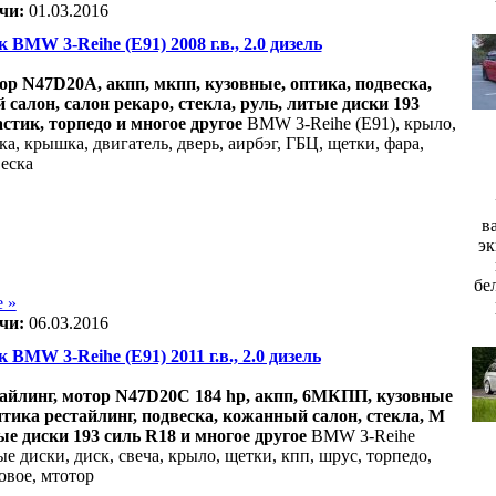
чи:
01.03.2016
к BMW 3-Reihe (E91) 2008 г.в., 2.0 дизель
ор N47D20A, акпп, мкпп, кузовные, оптика, подвеска,
салон, салон рекаро, стекла, руль, литые диски 193
астик, торпедо и многое другое
BMW 3-Reihe (E91), крыло,
а, крышка, двигатель, дверь, аирбэг, ГБЦ, щетки, фара,
веска
в
эк
бе
 »
чи:
06.03.2016
 BMW 3-Reihe (E91) 2011 г.в., 2.0 дизель
айлинг, мотор N47D20С 184 hp, акпп, 6МКПП, кузовные
птика рестайлинг, подвеска, кожанный салон, стекла, М
ые диски 193 силь R18 и многое другое
BMW 3-Reihe
ые диски, диск, свеча, крыло, щетки, кпп, шрус, торпедо,
овое, мтотор