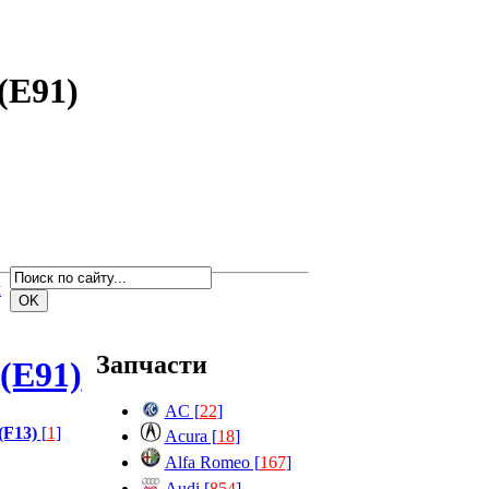
(E91)
м
Запчасти
(E91)
AC [
22
]
 (F13)
[
1
]
Acura [
18
]
Alfa Romeo [
167
]
Audi [
854
]