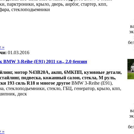
ки, парктроники, крыло, дверь, аирбэг, стартер, кпп,
 фара, стеклоподьемники
в
эк
бе
 »
чи:
01.03.2016
к BMW 3-Reihe (E91) 2011 г.в., 2.0 бензин
айлинг, мотор N43B20A, акпп, 6МКПП, кузовные детали,
стайлинг, подвеска, кожанный салон, стекла, М руль,
ки 193 силь R18 и многое другое
BMW 3-Reihe (E91),
ча, стеклоподьемники, стекло, ГБЦ, генератор, крыло, кпп,
шипник, диск
в
эк
бе
 »