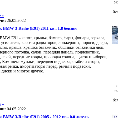
эк
бе
 »
чи:
26.05.2022
к BMW 3-Reihe (E91) 2011 г.в., 1.8 бензин
 BMW Е91 - капот, крылья, бампер, фары, фонари, зеркала,
 усилитель, кассета радиаторов, лонжероны, пороги, двери,
ылья, крыша, крышка багажник, обшивки багажника люк,
черного потолка, салон, передняя панель, подлокотник,
верей, передние ковры, проводка солона, щиток приборов,
, Комплект музыки, передняя подвеска, стабилизаторы,
евая рейка, амортизаторы перед, рычаги подвески,
 диски и многое другое.
в
эк
бе
 »
чи:
04.05.2022
 BMW 3-Reihe (E91) 2005 - 2012 г.в., 0.0 дизель