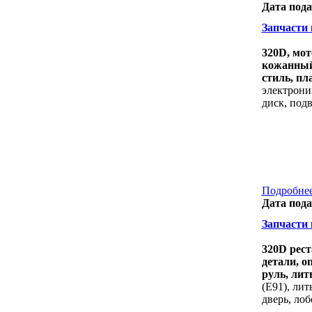
Дата пода
Запчасти 
320D, мот
кожанный 
стиль, пл
электроник
диск, под
Подробнее
Дата пода
Запчасти к
320D рест
детали, о
руль, лит
(E91), лит
дверь, лоб