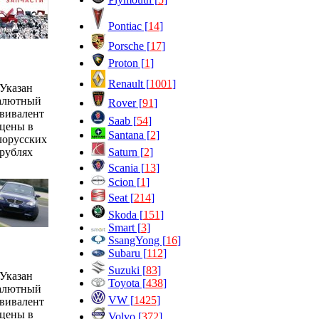
Pontiac [
14
]
Porsche [
17
]
Proton [
1
]
Renault [
1001
]
Указан
алютный
Rover [
91
]
вивалент
Saab [
54
]
цены в
Santana [
2
]
лорусских
Saturn [
2
]
рублях
Scania [
13
]
Scion [
1
]
Seat [
214
]
Skoda [
151
]
Smart [
3
]
SsangYong [
16
]
Subaru [
112
]
Suzuki [
83
]
Указан
Toyota [
438
]
алютный
VW [
1425
]
вивалент
цены в
Volvo [
372
]