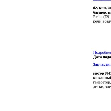
б/у кпп, 
бампер, к
Reihe (E91
реле, возд
Подробнее
Дата пода
Запчасти к
мотор N47
кожанный 
генератор,
диски, эл