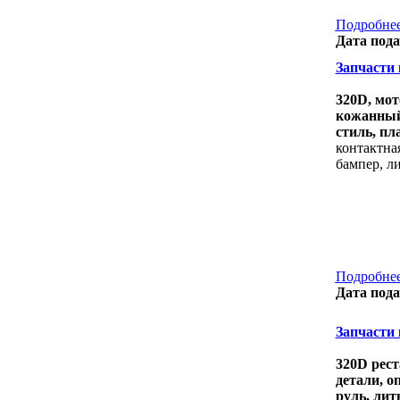
Подробнее
Дата пода
Запчасти 
320D, мот
кожанный 
стиль, пл
контактная
бампер, л
Подробнее
Дата пода
Запчасти к
320D рест
детали, о
руль, лит