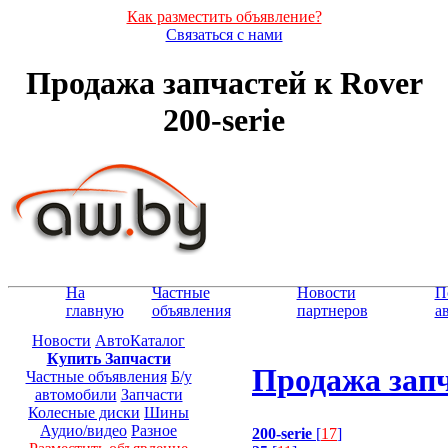
Как разместить объявление?
Связаться с нами
Продажа запчастей к Rover
200-serie
На
Частные
Новости
П
главную
объявления
партнеров
а
Новости
АвтоКаталог
Купить Запчасти
Продажа запча
Частные объявления
Б/у
автомобили
Запчасти
Колесные диски
Шины
Аудио/видео
Разное
200-serie
[
17
]