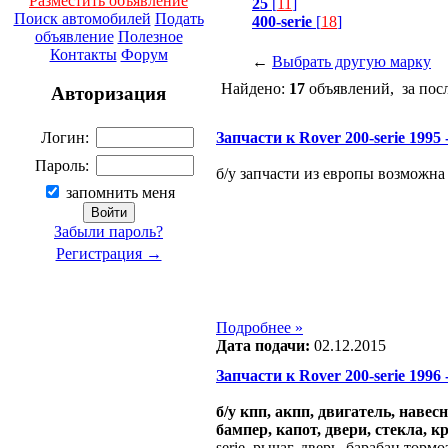
Разместить объявление
25
[
11
]
Поиск автомобилей
Подать
400-serie
[
18
]
объявление
Полезное
Контакты
Форум
←
Выбрать другую марку
Найдено:
17
объявлений, за пос
Авторизация
Запчасти к Rover 200-serie 1995 -
Логин:
Пароль:
б/у запчасти из европы возможн
запомнить меня
Забыли пароль?
Регистрация →
Подробнее »
Дата подачи:
02.12.2015
Запчасти к Rover 200-serie 1996 - 
б/у кпп, акпп, двигатель, навес
бампер, капот, двери, стекла, к
serie, рычаг, дверь, барабан торм