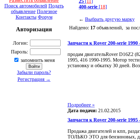
Разместить объявление
25
[
11
]
Поиск автомобилей
Подать
400-serie
[
18
]
объявление
Полезное
Контакты
Форум
←
Выбрать другую марку
Найдено:
17
объявлений, за пос
Авторизация
Запчасти к Rover 200-serie 1990 -
Логин:
Пароль:
продам двигательRover D16Z2 (8
1995, 416 1990-1995. Мотор тести
запомнить меня
установку и обкатку 30 дней. Во
Забыли пароль?
Регистрация →
Подробнее »
Дата подачи:
21.02.2015
Запчасти к Rover 200-serie 1995 -
Продажа двигателей и кпп, разда
ТОЛЬКО ЭТО для бензиновых, ди