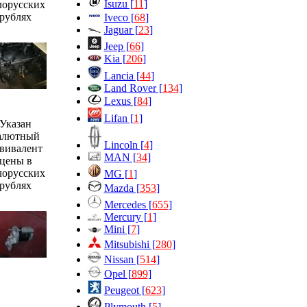
Isuzu [
11
]
лорусских
рублях
Iveco [
68
]
Jaguar [
23
]
Jeep [
66
]
Kia [
206
]
Lancia [
44
]
Land Rover [
134
]
Lexus [
84
]
Lifan [
1
]
Указан
алютный
Lincoln [
4
]
вивалент
MAN [
34
]
цены в
лорусских
MG [
1
]
рублях
Mazda [
353
]
Mercedes [
655
]
Mercury [
1
]
Mini [
7
]
Mitsubishi [
280
]
Nissan [
514
]
Opel [
899
]
Peugeot [
623
]
Plymouth [
5
]