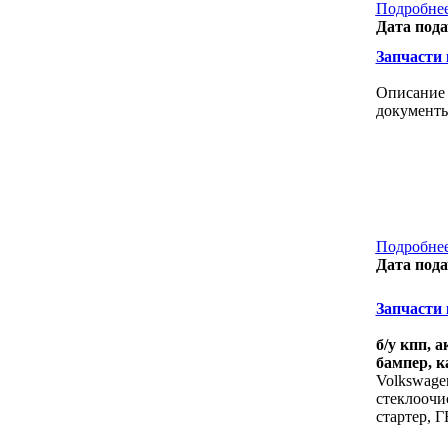
Подробнее
Дата пода
Запчасти к
Описание 
документы
Подробнее
Дата пода
Запчасти к
б/у кпп, 
бампер, к
Volkswagen
стеклоочис
стартер, 