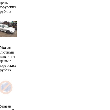
цены в
лорусских
рублях
Указан
алютный
вивалент
цены в
лорусских
рублях
Указан