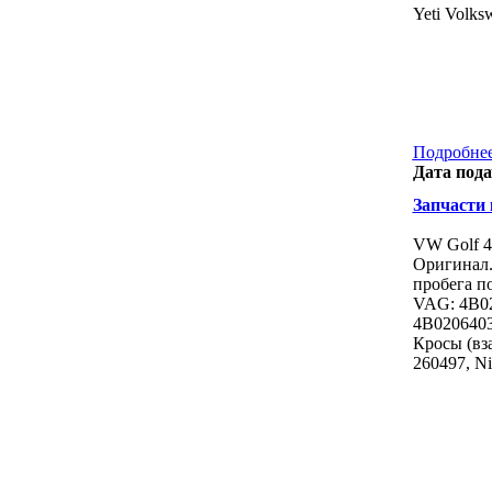
Yeti Volks
Подробнее
Дата пода
Запчасти к
VW Golf 4
Оригинал.
пробега по
VAG: 4B0
4B0206403
Кросы (вз
260497, N