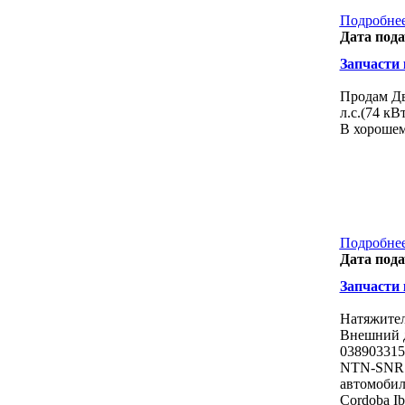
Подробнее
Дата пода
Запчасти к
Продам Дв
л.с.(74 к
В хорошем
Подробнее
Дата пода
Запчасти к
Натяжител
Внешний д
038903315
NTN-SNR G
автомобил
Cordoba Ib