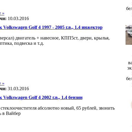
бе
 »
чи:
10.03.2016
 Volkswagen Golf 4 1997 - 2005 г.в., 1.4 инжектор
версал) двигатель + навесное, КПП5ст, двери, крылья,
птика, подвеска и т.д.
в
эк
бе
 »
чи:
31.03.2016
 Volkswagen Golf 4 2002 г.в., 1.4 бензин
стеклоочистителя абсолютно новый, 65 рублей, звонить
ь в Вайбер