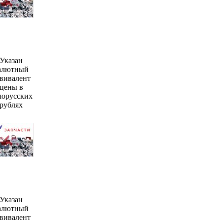
Указан
алютный
вивалент
цены в
лорусских
рублях
Указан
алютный
вивалент