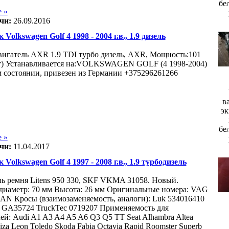
бе
 »
чи:
26.09.2016
 Volkswagen Golf 4 1998 - 2004 г.в., 1.9 дизель
игатель AXR 1.9 TDI турбо дизель, AXR, Мощность:101
Вт) Устанавливается на:VOLKSWAGEN GOLF (4 1998-2004)
 состоянии, привезен из Германии +375296261266
в
эк
бе
 »
чи:
11.04.2017
 Volkswagen Golf 4 1997 - 2008 г.в., 1.9 турбодизель
ь ремня Litens 950 330, SKF VKMA 31058. Новый.
иаметр: 70 мм Высота: 26 мм Оригинальные номера: VAG
AN Кросы (взаимозаменяемость, аналоги): Luk 534016410
A35724 TruckTec 0719207 Применяемость для
ей: Audi A1 A3 A4 A5 A6 Q3 Q5 TT Seat Alhambra Altea
iza Leon Toledo Skoda Fabia Octavia Rapid Roomster Superb