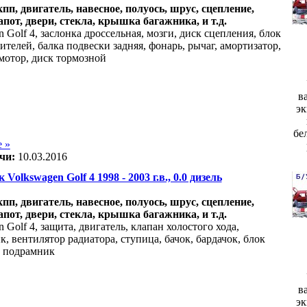
акпп, двигатель, навесное, полуось, шрус, сцепление,
апот, двери, стекла, крышка багажника, и т.д.
 Golf 4, заслонка дроссельная, мозги, диск сцепления, блок
телей, балка подвески задняя, фонарь, рычаг, амортизатор,
мотор, диск тормозной
в
эк
бе
 »
чи:
10.03.2016
 Volkswagen Golf 4 1998 - 2003 г.в., 0.0 дизель
акпп, двигатель, навесное, полуось, шрус, сцепление,
апот, двери, стекла, крышка багажника, и т.д.
 Golf 4, защита, двигатель, клапан холостого хода,
, вентилятор радиатора, ступица, бачок, бардачок, блок
, подрамник
в
эк