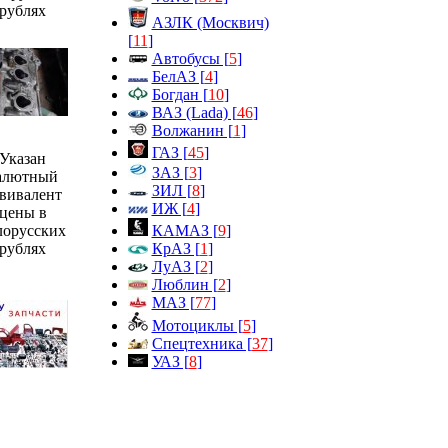
рублях
АЗЛК (Москвич)
[
11
]
Автобусы [
5
]
БелАЗ [
4
]
Богдан [
10
]
ВАЗ (Lada) [
46
]
Волжанин [
1
]
ГАЗ [
45
]
Указан
ЗАЗ [
3
]
алютный
ЗИЛ [
8
]
вивалент
ИЖ [
4
]
цены в
КАМАЗ [
9
]
лорусских
КрАЗ [
1
]
рублях
ЛуАЗ [
2
]
Люблин [
2
]
МАЗ [
77
]
Мотоциклы [
5
]
Спецтехника [
37
]
УАЗ [
8
]