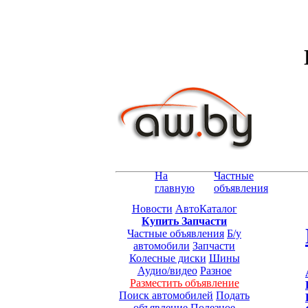
На
Частные
главную
объявления
Новости
АвтоКаталог
Купить Запчасти
Частные объявления
Б/у
автомобили
Запчасти
Колесные диски
Шины
Аудио/видео
Разное
Разместить объявление
Поиск автомобилей
Подать
объявление
Полезное