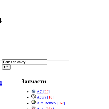
4
м
Запчасти
4
AC [
22
]
Acura [
18
]
Alfa Romeo [
167
]
Audi [
854
]