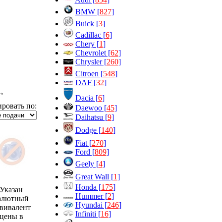
BMW [
827
]
Buick [
3
]
Cadillac [
6
]
Chery [
1
]
Chevrolet [
62
]
Chrysler [
260
]
Citroen [
548
]
DAF [
32
]
→
Dacia [
6
]
ровать по:
Daewoo [
45
]
Daihatsu [
9
]
Dodge [
140
]
Fiat [
270
]
Ford [
809
]
Geely [
4
]
Great Wall [
1
]
Honda [
175
]
Указан
Hummer [
2
]
алютный
Hyundai [
246
]
вивалент
Infiniti [
16
]
цены в