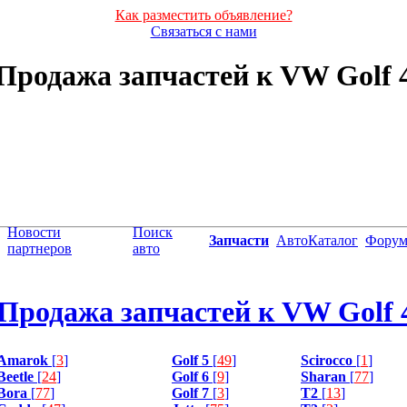
Как разместить объявление?
Связаться с нами
Продажа запчастей к VW Golf 
Новости
Поиск
Запчасти
АвтоКаталог
Фору
партнеров
авто
Продажа запчастей к VW Golf 
Amarok
[
3
]
Golf 5
[
49
]
Scirocco
[
1
]
Beetle
[
24
]
Golf 6
[
9
]
Sharan
[
77
]
Bora
[
77
]
Golf 7
[
3
]
T2
[
13
]