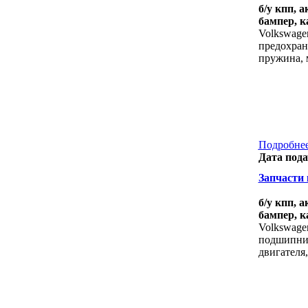
б/у кпп, 
бампер, к
Volkswagen
предохрани
пружина, 
Подробнее
Дата пода
Запчасти к
б/у кпп, 
бампер, к
Volkswagen
подшипник
двигателя