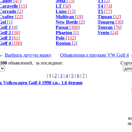
Caddy
[
47
]
Jetta
[
75
]
T3
[
2
]
Caravelle
[
15
]
LT
[
50
]
T4
[
74
]
Corrado
[
2
]
Lupo
[
15
]
T5
[
77
]
Crafter
[
22
]
Multivan
[
19
]
Tiguan
[
12
]
Gol
[
1
]
New Beetle
[
2
]
Touareg
[
30
]
Golf 1
[
4
]
Passat
[
306
]
Touran
[
76
]
Golf 2
[
36
]
Phaeton
[
1
]
Vento
[
24
]
Golf 3
[
61
]
Polo
[
102
]
Golf 4
[
100
]
Routan
[
2
]
←
Выбрать другую марку
Объявления о продаже VW Golf 4
100
объявлений, за последние:
Сорти
|
1
|
2
|
3
|
4
|
5
|
6
|
7
|
 Volkswagen Golf 4 1998 г.в., 1.6 бензин
в
эк