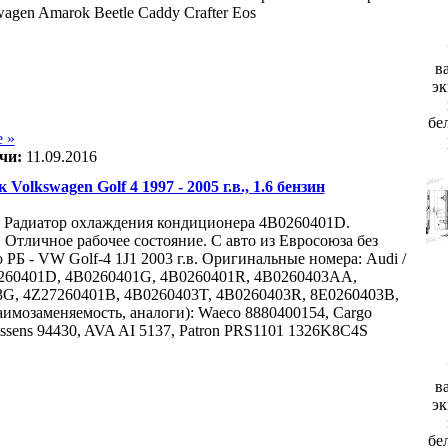
wagen Amarok Beetle Caddy Crafter Eos
в
эк
бе
 »
чи:
11.09.2016
 Volkswagen Golf 4 1997 - 2005 г.в., 1.6 бензин
 Радиатор охлаждения кондиционера 4B0260401D.
 Отличное рабочее состояние. С авто из Евросоюза без
 РБ - VW Golf-4 1J1 2003 г.в. Оригинальные номера: Audi /
260401D, 4B0260401G, 4B0260401R, 4B0260403AA,
G, 4Z27260401B, 4B0260403T, 4B0260403R, 8E0260403B,
аимозаменяемость, аналоги): Waeco 8880400154, Cargo
issens 94430, AVA AI 5137, Patron PRS1101 1326K8C4S
в
эк
бе