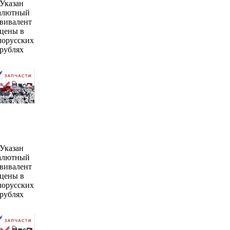
Указан
алютный
вивалент
цены в
лорусских
рублях
Указан
алютный
вивалент
цены в
лорусских
рублях