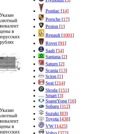
Pontiac [
14
]
Указан
Porsche [
17
]
алютный
вивалент
Proton [
1
]
цены в
Renault [
1001
]
лорусских
рублях
Rover [
91
]
Saab [
54
]
Santana [
2
]
Saturn [
2
]
Scania [
13
]
Scion [
1
]
Seat [
214
]
Skoda [
151
]
Smart [
3
]
SsangYong [
16
]
Subaru [
112
]
Указан
Suzuki [
83
]
алютный
Toyota [
438
]
вивалент
VW [
1425
]
цены в
лорусских
Volvo [
372
]