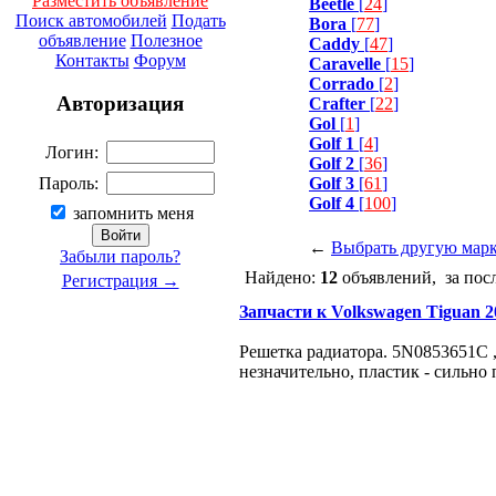
Разместить объявление
Beetle
[
24
]
Поиск автомобилей
Подать
Bora
[
77
]
объявление
Полезное
Caddy
[
47
]
Контакты
Форум
Caravelle
[
15
]
Corrado
[
2
]
Авторизация
Crafter
[
22
]
Gol
[
1
]
Golf 1
[
4
]
Логин:
Golf 2
[
36
]
Golf 3
[
61
]
Пароль:
Golf 4
[
100
]
запомнить меня
←
Выбрать другую мар
Забыли пароль?
Найдено:
12
объявлений, за пос
Регистрация →
Запчасти к Volkswagen Tiguan 200
Решетка радиатора. 5N0853651C ,
незначительно, пластик - сильно 