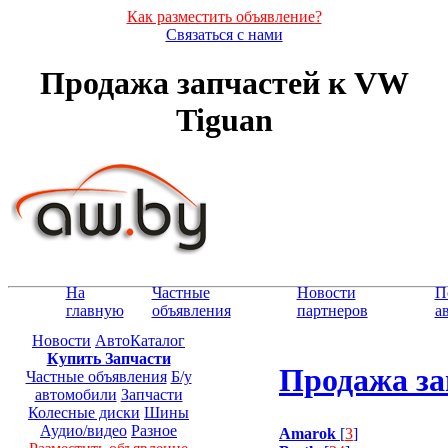
Как разместить объявление?
Связаться с нами
Продажа запчастей к VW
Tiguan
На
Частные
Новости
П
главную
объявления
партнеров
а
Новости
АвтоКаталог
Купить Запчасти
Продажа за
Частные объявления
Б/у
автомобили
Запчасти
Колесные диски
Шины
Аудио/видео
Разное
Amarok
[
3
]