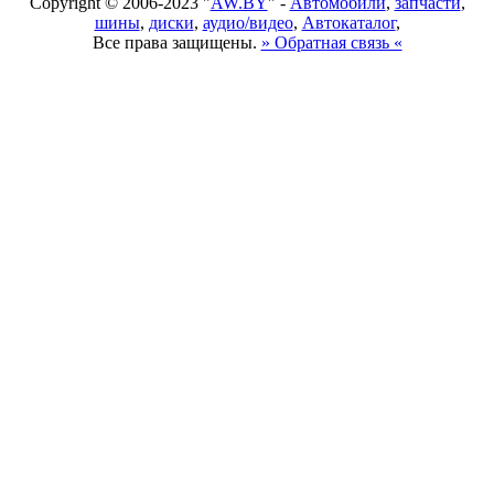
Copyright © 2006-2023 "
AW.BY
" -
Автомобили
,
запчасти
,
шины
,
диски
,
аудио/видео
,
Автокаталог
,
Все права защищены.
» Обратная связь «