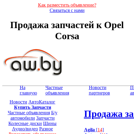
Как разместить объявление?
Связаться с нами
Продажа запчастей к Opel
Corsa
На
Частные
Новости
П
главную
объявления
партнеров
а
Новости
АвтоКаталог
Купить Запчасти
Продажа за
Частные объявления
Б/у
автомобили
Запчасти
Колесные диски
Шины
Аудио/видео
Разное
Agila
[
14
]