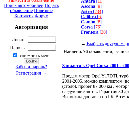
Разместить объявление
Antara
[
11
]
Поиск автомобилей
Подать
Ascona
[
9
]
объявление
Полезное
Astra
[
234
]
Контакты
Форум
Calibra
[
6
]
Combo
[
8
]
Авторизация
Corsa
[
76
]
Frontera
[
30
]
Логин:
←
Выбрать другую мар
Пароль:
Найдено:
76
объявлений, за пос
запомнить меня
Запчасти к Opel Corsa 2001 - 200
Забыли пароль?
Регистрация →
Продам мотор Opel Y17DTL турб
2001-2005, можно комплектом (вс
(столб). пробег 87 000 км , мото
следующие авто :. Гарантия 30 дн
Возможна доставка по РБ. Возмо