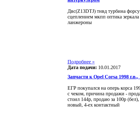
Двс(Z13DTJ) тнвд турбина форсу
сцеплением мкпп оптика зеркала 
ланжероны
Подробнее »
Дата подачи:
10.01.2017
Запчасти к Opel Corsa 1998 г.в., 
ЕГР покупался на оперь корса 199
с чеком, причина продажи - прода
стоил 144р, продаю за 100р (бел),
новый, 4-ех контактный