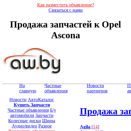
Как разместить объявление?
Связаться с нами
Продажа запчастей к Opel
Ascona
На
Частные
Новости
П
главную
объявления
партнеров
а
Новости
АвтоКаталог
Купить Запчасти
Продажа зап
Частные объявления
Б/у
автомобили
Запчасти
Колесные диски
Шины
Аудио/видео
Разное
Agila
[
14
]