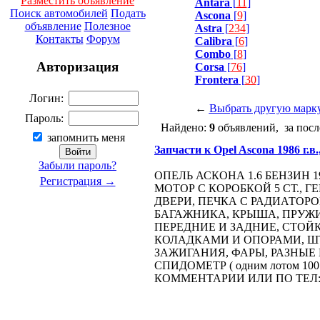
Разместить объявление
Antara
[
11
]
Поиск автомобилей
Подать
Ascona
[
9
]
объявление
Полезное
Astra
[
234
]
Контакты
Форум
Calibra
[
6
]
Combo
[
8
]
Авторизация
Corsa
[
76
]
Frontera
[
30
]
Логин:
←
Выбрать другую марк
Пароль:
Найдено:
9
объявлений, за посл
запомнить меня
Запчасти к Opel Ascona 1986 г.в.
Забыли пароль?
ОПЕЛЬ АСКОНА 1.6 БЕНЗИН 1
Регистрация →
МОТОР С КОРОБКОЙ 5 СТ., ГЕ
ДВЕРИ, ПЕЧКА С РАДИАТОР
БАГАЖНИКА, КРЫША, ПРУЖ
ПЕРЕДНИЕ И ЗАДНИЕ, СТОЙ
КОЛАДКАМИ И ОПОРАМИ, ШТ
ЗАЖИГАНИЯ, ФАРЫ, РАЗНЫЕ
СПИДОМЕТР ( одним лотом 100
КОММЕНТАРИИ ИЛИ ПО ТЕЛ: +