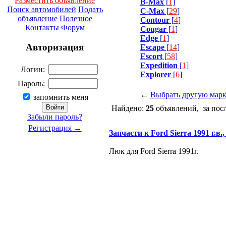
Разместить объявление
B-Max
[
1
]
Поиск автомобилей
Подать
C-Max
[
29
]
объявление
Полезное
Contour
[
4
]
Контакты
Форум
Cougar
[
1
]
Edge
[
1
]
Авторизация
Escape
[
14
]
Escort
[
58
]
Expedition
[
1
]
Логин:
Explorer
[
6
]
Пароль:
←
Выбрать другую мар
запомнить меня
Найдено:
25
объявлений, за пос
Забыли пароль?
Регистрация →
Запчасти к Ford Sierra 1991 г.в.,
Люк для Ford Sierra 1991г.