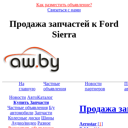
Как разместить объявление?
Связаться с нами
Продажа запчастей к Ford
Sierra
На
Частные
Новости
П
главную
объявления
партнеров
а
Новости
АвтоКаталог
Купить Запчасти
Продажа зап
Частные объявления
Б/у
автомобили
Запчасти
Колесные диски
Шины
Аудио/видео
Разное
Aerostar
[
1
]