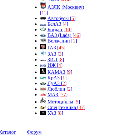
АЗЛК (Москвич)
[
11
]
Автобусы [
5
]
БелАЗ [
4
]
Богдан [
10
]
ВАЗ (Lada) [
46
]
Волжанин [
1
]
ГАЗ [
45
]
ЗАЗ [
3
]
ЗИЛ [
8
]
ИЖ [
4
]
КАМАЗ [
9
]
КрАЗ [
1
]
ЛуАЗ [
2
]
Люблин [
2
]
МАЗ [
77
]
Мотоциклы [
5
]
Спецтехника [
37
]
УАЗ [
8
]
Каталог
Форум