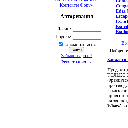
Conto
Контакты
Форум
Couga
Edge
Авторизация
Escap
Escor
Exped
Логин:
Explo
Пароль:
←
Вы
запомнить меня
Найдено
Забыли пароль?
Запчасти к
Регистрация →
Продажа д
ТОЛЬКО ЭТ
Французcк
производст
какого либ
привести 
на звонки, 
WhatsApp.