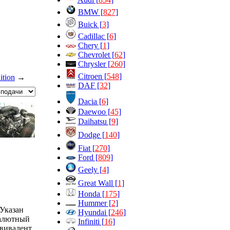
BMW [
827
]
Buick [
3
]
Cadillac [
6
]
Chery [
1
]
Chevrolet [
62
]
Chrysler [
260
]
Citroen [
548
]
tion
→
DAF [
32
]
Dacia [
6
]
Daewoo [
45
]
Daihatsu [
9
]
Dodge [
140
]
Fiat [
270
]
Ford [
809
]
Geely [
4
]
Great Wall [
1
]
Honda [
175
]
Hummer [
2
]
Указан
Hyundai [
246
]
алютный
Infiniti [
16
]
вивалент