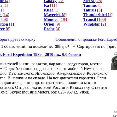
ur
[
4
]
Galaxy
[
72
]
Sierra
[
25
]
r
[
1
]
Ka
[
11
]
Taunus
[
1
]
[
1
]
Kuga
[
1
]
Taurus
[
5
]
e
[
14
]
Maverick
[
8
]
Thunderbird
[
1
]
t
[
58
]
Mondeo
[
194
]
Transit
[
100
]
ition
[
1
]
Orion
[
9
]
Windstar
[
2
]
rer
[
6
]
Probe
[
4
]
брать другую марку
Объявления о продаже Ford Expedi
:
1
объявлений, за последние:
Сортировать по:
 Ford Expedition 1989 - 2010 г.в., 0.0 бензин
вигателей и кпп, раздаток, карданов, редукторов, мостов
О для бензиновых, дизельных автомобилей Немецкого,
ого, Итальянского, Японского, Американского, Корейского
ва. В наличии на складе. На все двигатели гарантия. Если
о двигателя, кпп и др. не оказалось в наличии можем
на заказ. Отправляем по всей России и Казахстану. Ответим
смс. Skype: IndustrialMotors, icq: 626795742, Viber,
в
эк