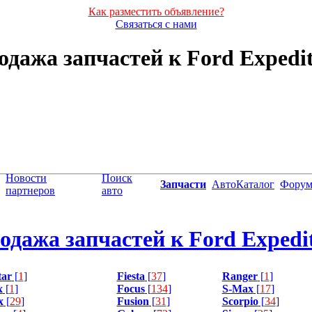
Как разместить объявление?
Связаться с нами
одажа запчастей к Ford Expedit
Новости
Поиск
Запчасти
АвтоКаталог
Фору
партнеров
авто
одажа запчастей к Ford Expedi
tar
[
1
]
Fiesta
[
37
]
Ranger
[
1
]
x
[
1
]
Focus
[
134
]
S-Max
[
17
]
x
[
29
]
Fusion
[
31
]
Scorpio
[
34
]