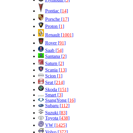
Pontiac [
14
]
Porsche [
17
]
Proton [
1
]
Renault [
1001
]
Rover [
91
]
Saab [
54
]
Santana [
2
]
Saturn [
2
]
Scania [
13
]
Scion [
1
]
Seat [
214
]
Skoda [
151
]
Smart [
3
]
SsangYong [
16
]
Subaru [
112
]
Suzuki [
83
]
Toyota [
438
]
VW [
1425
]
Volvo [
372
]