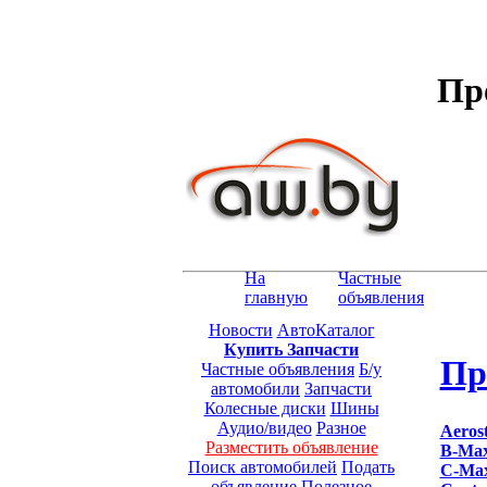
Пр
На
Частные
главную
объявления
Новости
АвтоКаталог
Купить Запчасти
Пр
Частные объявления
Б/у
автомобили
Запчасти
Колесные диски
Шины
Аудио/видео
Разное
Aeros
Разместить объявление
B-Ma
Поиск автомобилей
Подать
C-Ma
объявление
Полезное