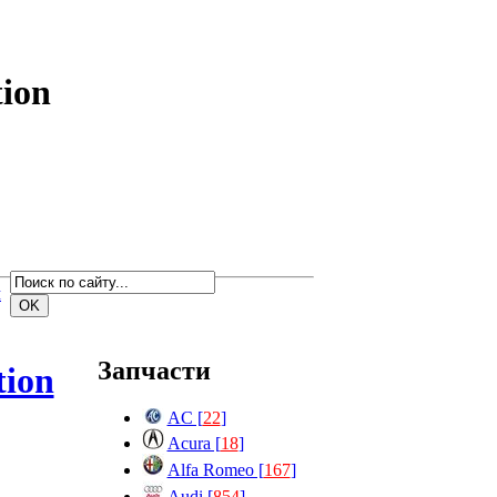
ion
м
Запчасти
tion
AC [
22
]
Acura [
18
]
Alfa Romeo [
167
]
Audi [
854
]