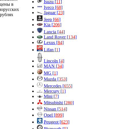
Isuzu [
11
]
цены в
Iveco [
68
]
лорусских
Jaguar [
23
]
рублях
Jeep [
66
]
Kia [
206
]
Lancia [
44
]
Land Rover [
134
]
Lexus [
84
]
Lifan [
1
]
Lincoln [
4
]
MAN [
34
]
MG [
1
]
Mazda [
353
]
Mercedes [
655
]
Mercury [
1
]
Mini [
7
]
Mitsubishi [
280
]
Nissan [
514
]
Opel [
899
]
Peugeot [
623
]
Plymouth [
5
]