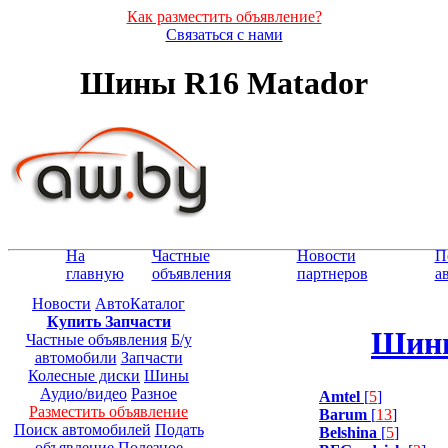
Как разместить объявление?
Связаться с нами
Шины R16 Matador
На
Частные
Новости
П
главную
объявления
партнеров
а
Новости
АвтоКаталог
Купить Запчасти
Шины
Частные объявления
Б/у
автомобили
Запчасти
Колесные диски
Шины
Аудио/видео
Разное
Amtel
[
5
]
Разместить объявление
Barum
[
13
]
Поиск автомобилей
Подать
Belshina
[
5
]
объявление
Полезное