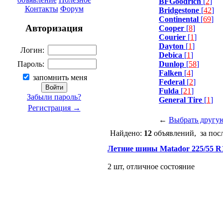
BFGoodrich
[
2
]
Контакты
Форум
Bridgestone
[
42
]
Continental
[
69
]
Авторизация
Cooper
[
8
]
Courier
[
1
]
Dayton
[
1
]
Логин:
Debica
[
1
]
Dunlop
[
58
]
Пароль:
Falken
[
4
]
запомнить меня
Federal
[
2
]
Fulda
[
21
]
Забыли пароль?
General Tire
[
1
]
Регистрация →
←
Выбрать другу
Найдено:
12
объявлений, за пос
Летние шины Matador 225/55 R
2 шт, отличное состояние