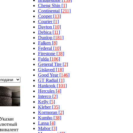
Bridgestone [
139
]
Cheng Shin [
1
]
Continental [
211
]
Cooper [
13
]
Courier [
1
]
Dayton [
10
]
Debica [
11
]
Dunlop [
181
]
Falken [
8
]
Federal [
10
]
Firestone [
38
]
Fulda [
106
]
General Tire [
2
]
Gislaved [
18
]
Good Year [
146
]
GT Radial [
1
]
Hankook [
101
]
Hercules [
4
]
Interco [
2
]
Kelly [
5
]
Kleber [
35
]
Kormoran [
2
]
Kumho [
38
]
Указан
Lassa [
4
]
алютный
Mabor [
3
]
вивалент