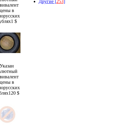
Другие [
253
]
вивалент
цены в
лорусских
ублях
1 $
Указан
алютный
вивалент
цены в
лорусских
блях
120 $