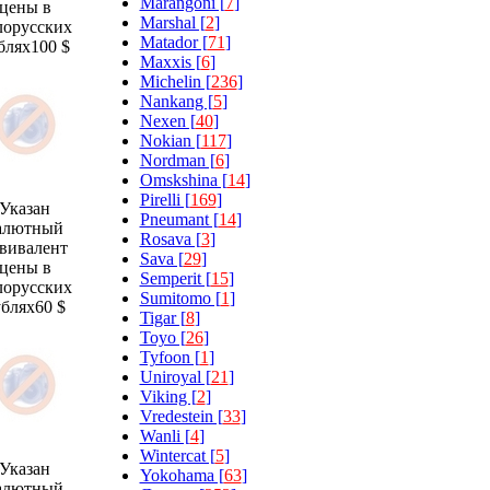
Marangoni [
7
]
цены в
Marshal [
2
]
лорусских
Matador [
71
]
блях
100 $
Maxxis [
6
]
Michelin [
236
]
Nankang [
5
]
Nexen [
40
]
Nokian [
117
]
Nordman [
6
]
Omskshina [
14
]
Pirelli [
169
]
Указан
Pneumant [
14
]
алютный
Rosava [
3
]
вивалент
Sava [
29
]
цены в
Semperit [
15
]
лорусских
Sumitomo [
1
]
ублях
60 $
Tigar [
8
]
Toyo [
26
]
Tyfoon [
1
]
Uniroyal [
21
]
Viking [
2
]
Vredestein [
33
]
Wanli [
4
]
Wintercat [
5
]
Указан
Yokohama [
63
]
алютный