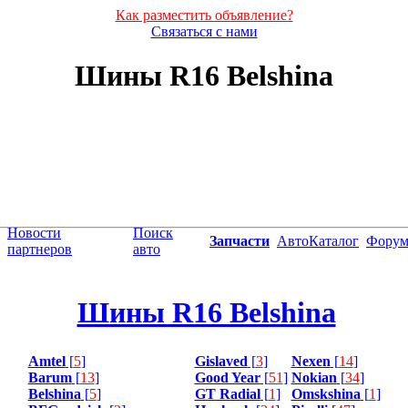
Как разместить объявление?
Связаться с нами
Шины R16 Belshina
Новости
Поиск
Запчасти
АвтоКаталог
Фору
партнеров
авто
Шины R16 Belshina
Amtel
[
5
]
Gislaved
[
3
]
Nexen
[
14
]
Barum
[
13
]
Good Year
[
51
]
Nokian
[
34
]
Belshina
[
5
]
GT Radial
[
1
]
Omskshina
[
1
]