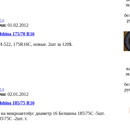
эк
бе
 »
р
чи:
01.02.2012
hina 175/70 R16
И-522, 175R16C, новые. 2шт за 120$.
в
эк
бе
 »
ру
чи:
02.01.2012
hina 185/75 R16
у на микроавтобус диаметр 16 Белшина 185\75С -5шт.
5\75С -2шт. т.