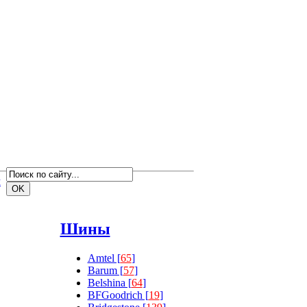
м
Шины
Amtel [
65
]
Barum [
57
]
Belshina [
64
]
BFGoodrich [
19
]