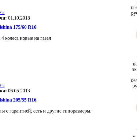
бе
 »
ру
чи:
01.10.2018
hina 175/60 R16
4 колеса новые на газел
в
эк
бе
 »
р
чи:
06.05.2013
hina 205/55 R16
ы c гарантией, есть и другие типоразмеры.
в