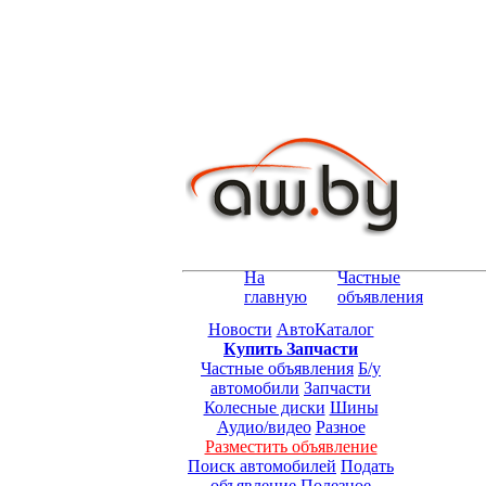
На
Частные
главную
объявления
Новости
АвтоКаталог
Купить Запчасти
Частные объявления
Б/у
автомобили
Запчасти
Колесные диски
Шины
Аудио/видео
Разное
Разместить объявление
Поиск автомобилей
Подать
объявление
Полезное