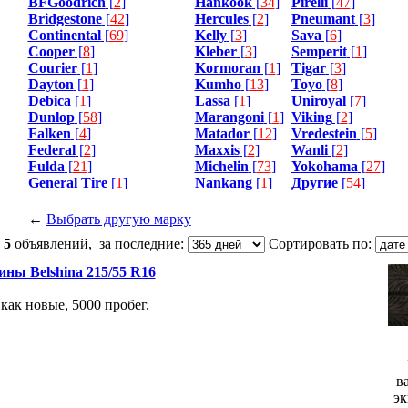
BFGoodrich
[
2
]
Hankook
[
34
]
Pirelli
[
47
]
Bridgestone
[
42
]
Hercules
[
2
]
Pneumant
[
3
]
Continental
[
69
]
Kelly
[
3
]
Sava
[
6
]
Cooper
[
8
]
Kleber
[
3
]
Semperit
[
1
]
Courier
[
1
]
Kormoran
[
1
]
Tigar
[
3
]
Dayton
[
1
]
Kumho
[
13
]
Toyo
[
8
]
Debica
[
1
]
Lassa
[
1
]
Uniroyal
[
7
]
Dunlop
[
58
]
Marangoni
[
1
]
Viking
[
2
]
Falken
[
4
]
Matador
[
12
]
Vredestein
[
5
]
Federal
[
2
]
Maxxis
[
2
]
Wanli
[
2
]
Fulda
[
21
]
Michelin
[
73
]
Yokohama
[
27
]
General Tire
[
1
]
Nankang
[
1
]
Другие
[
54
]
←
Выбрать другую марку
:
5
объявлений, за последние:
Сортировать по:
ны Belshina 215/55 R16
как новые, 5000 пробег.
в
эк