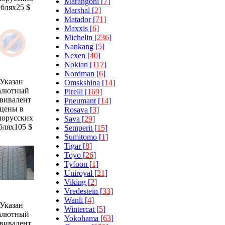
Marangoni [
7
]
ублях
25 $
Marshal [
2
]
Matador [
71
]
Maxxis [
6
]
Michelin [
236
]
Nankang [
5
]
Nexen [
40
]
Nokian [
117
]
Nordman [
6
]
Указан
Omskshina [
14
]
алютный
Pirelli [
169
]
вивалент
Pneumant [
14
]
цены в
Rosava [
3
]
лорусских
Sava [
29
]
блях
105 $
Semperit [
15
]
Sumitomo [
1
]
Tigar [
8
]
Toyo [
26
]
Tyfoon [
1
]
Uniroyal [
21
]
Viking [
2
]
Vredestein [
33
]
Wanli [
4
]
Указан
Wintercat [
5
]
алютный
Yokohama [
63
]
вивалент