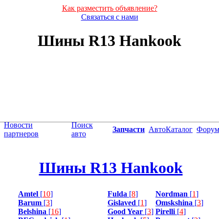
Как разместить объявление?
Связаться с нами
Шины R13 Hankook
Новости
Поиск
Запчасти
АвтоКаталог
Фору
партнеров
авто
Шины R13 Hankook
Amtel
[
10
]
Fulda
[
8
]
Nordman
[
1
]
Barum
[
3
]
Gislaved
[
1
]
Omskshina
[
3
]
Belshina
[
16
]
Good Year
[
3
]
Pirelli
[
4
]