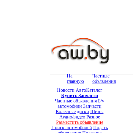
На
Частные
главную
объявления
Новости
АвтоКаталог
Купить Запчасти
Частные объявления
Б/у
автомобили
Запчасти
Колесные диски
Шины
Аудио/видео
Разное
Разместить объявление
Поиск автомобилей
Подать
объявление
Полезное