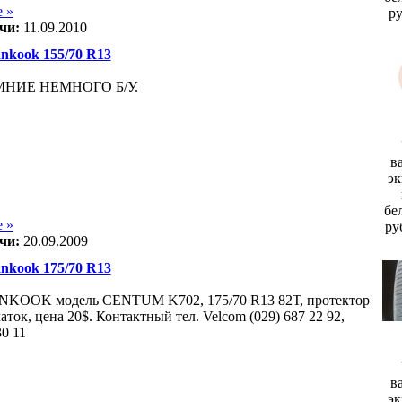
 »
р
чи:
11.09.2010
kook 155/70 R13
МНИЕ НЕМНОГО Б/У.
в
эк
бе
 »
ру
чи:
20.09.2009
kook 175/70 R13
KOOK модель CENTUM K702, 175/70 R13 82Т, протектор
латок, цена 20$. Контактный тел. Velcom (029) 687 22 92,
30 11
в
эк