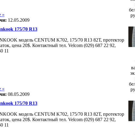
бе
 »
р
чи:
12.05.2009
kook 175/70 R13
KOOK модель CENTUM K702, 175/70 R13 82Т, протектор
латок, цена 20$. Контактный тел. Velcom (029) 687 22 92,
30 11
в
эк
бе
 »
р
чи:
08.05.2009
kook 175/70 R13
KOOK модель CENTUM K702, 175/70 R13 82Т, протектор
латок, цена 20$. Контактный тел. Velcom (029) 687 22 92,
30 11