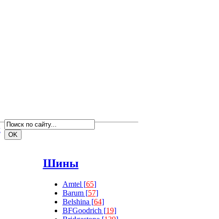
м
Шины
Amtel [
65
]
Barum [
57
]
Belshina [
64
]
BFGoodrich [
19
]