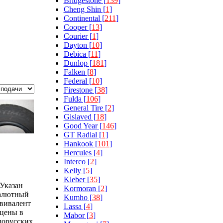
Bridgestone [
139
]
Cheng Shin [
1
]
Continental [
211
]
Cooper [
13
]
Courier [
1
]
Dayton [
10
]
Debica [
11
]
Dunlop [
181
]
Falken [
8
]
Federal [
10
]
Firestone [
38
]
Fulda [
106
]
General Tire [
2
]
Gislaved [
18
]
Good Year [
146
]
GT Radial [
1
]
Hankook [
101
]
Hercules [
4
]
Interco [
2
]
Kelly [
5
]
Kleber [
35
]
Указан
Kormoran [
2
]
алютный
Kumho [
38
]
вивалент
Lassa [
4
]
цены в
Mabor [
3
]
лорусских