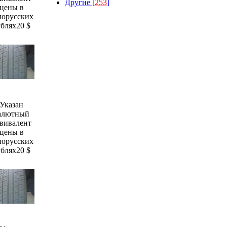
Другие [
253
]
цены в
лорусских
ублях
20 $
Указан
алютный
вивалент
цены в
лорусских
ублях
20 $