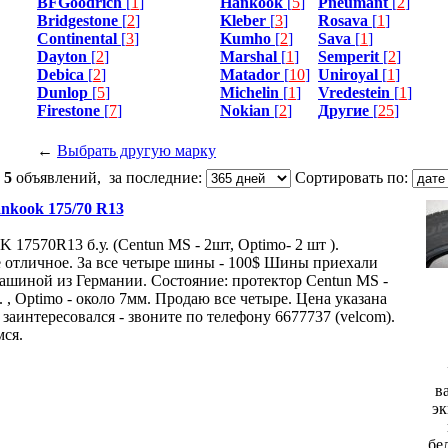
BFGoodrich
[
1
]
Hankook
[
5
]
Pneumant
[
2
]
Bridgestone
[
2
]
Kleber
[
3
]
Rosava
[
1
]
Continental
[
3
]
Kumho
[
2
]
Sava
[
1
]
Dayton
[
2
]
Marshal
[
1
]
Semperit
[
2
]
Debica
[
2
]
Matador
[
10
]
Uniroyal
[
1
]
Dunlop
[
5
]
Michelin
[
1
]
Vredestein
[
1
]
Firestone
[
7
]
Nokian
[
2
]
Другие
[
25
]
←
Выбрать другую марку
:
5
объявлений, за последние:
Сортировать по:
kook 175/70 R13
7570R13 б.у. (Centun MS - 2шт, Optimo- 2 шт ).
 отличное. За все четыре шины - 100$ Шины приехали
машиной из Германии. Состояние: протектор Centun MS -
 , Optimo - около 7мм. Продаю все четыре. Цена указана
заинтересовался - звоните по телефону 6677737 (velcom).
ся.
в
эк
бе