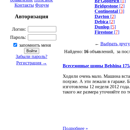
BFGoodrich
[
1
]
Контакты
Форум
Bridgestone
[
2
]
Continental
[
3
]
Авторизация
Dayton
[
2
]
Debica
[
2
]
Dunlop
[
5
]
Логин:
Firestone
[
7
]
Пароль:
←
Выбрать друг
запомнить меня
Найдено:
16
объявлений, за пос
Забыли пароль?
Регистрация →
Всесезонные шины Belshina 175
Ходили очень мало. Машина вста
похуже. А эти лежали в гараже. Бе
изготовлены 12 неделя 2012 года.
такого же размера уточняйте по 
Подробнее »