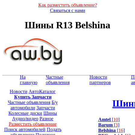
Как разместить объявление?
Связаться с нами
Шины R13 Belshina
На
Частные
Новости
П
главную
объявления
партнеров
а
Новости
АвтоКаталог
Купить Запчасти
Шины
Частные объявления
Б/у
автомобили
Запчасти
Колесные диски
Шины
Аудио/видео
Разное
Amtel
[
10
]
Разместить объявление
Barum
[
3
]
Поиск автомобилей
Подать
Belshina
[
16
]
объявление
Полезное