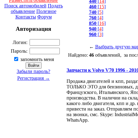
Разместить объявление
440
[
14
]
Поиск автомобилей
Подать
460
[
15
]
объявление
Полезное
740
[
5
]
Контакты
Форум
760
[
4
]
850
[
16
]
Авторизация
940
[
4
]
960
[
3
]
Логин:
←
Выбрать другую ма
Пароль:
Найдено:
46
объявлений, за пос
запомнить меня
Запчасти к Volvo V70 1996 - 2010
Забыли пароль?
Регистрация →
Продажа двигателей и кпп, разда
ТОЛЬКО ЭТО для бензиновых, ди
Французcкого, Итальянского, Яп
производства. В наличии на склад
какого либо двигателя, кпп и др.
привести на заказ. Отправляем п
на звонки, смс. Skype: IndustrialMo
WhatsApp.