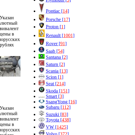
Pontiac [
14
]
Указан
Porsche [
17
]
алютный
Proton [
1
]
вивалент
цены в
Renault [
1001
]
лорусских
Rover [
91
]
рублях
Saab [
54
]
Santana [
2
]
Saturn [
2
]
Scania [
13
]
Scion [
1
]
Seat [
214
]
Skoda [
151
]
Smart [
3
]
SsangYong [
16
]
Subaru [
112
]
Указан
алютный
Suzuki [
83
]
вивалент
Toyota [
438
]
цены в
VW [
1425
]
лорусских
Volvo [
372
]