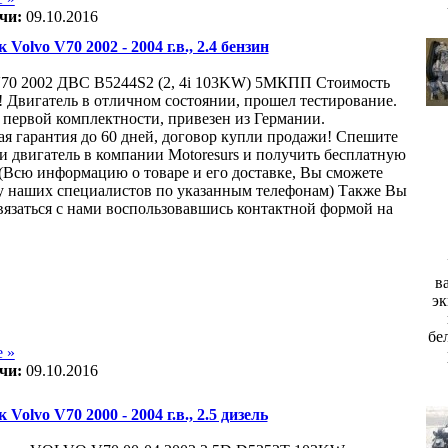
чи:
09.10.2016
 Volvo V70 2002 - 2004 г.в., 2.4 бензин
0 2002 ДВС B5244S2 (2, 4i 103KW) 5МКПП Стоимость
! Двигатель в отличном состоянии, прошел тестирование.
 первой комплектности, привезен из Германии.
я гарантия до 60 дней, договор купли продажи! Спешите
и двигатель в компании Motoresurs и получить бесплатную
 (Всю информацию о товаре и его доставке, Вы сможете
у наших специалистов по указанным телефонам) Также Вы
вязаться с нами воспользовавшись контактной формой на
в
эк
бе
 »
чи:
09.10.2016
 Volvo V70 2000 - 2004 г.в., 2.5 дизель