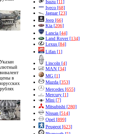
Isuzu [
11
]
Iveco [
68
]
Jaguar [
23
]
Jeep [
66
]
Kia [
206
]
Lancia [
44
]
Land Rover [
134
]
Lexus [
84
]
Lifan [
1
]
Указан
Lincoln [
4
]
алютный
MAN [
34
]
вивалент
MG [
1
]
цены в
Mazda [
353
]
лорусских
рублях
Mercedes [
655
]
Mercury [
1
]
Mini [
7
]
Mitsubishi [
280
]
Nissan [
514
]
Opel [
899
]
Peugeot [
623
]
Plymouth [
5
]