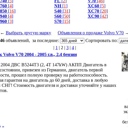
740
[
5
]
FL
[
2
]
V70
[
46
]
760
[
4
]
NH
[
1
]
XC60
[
5
]
850
[
16
]
S40
[
31
]
XC70
[
20
]
940
[
4
]
S60
[
50
]
XC90
[
42
]
960
[
3
]
S70
[
15
]
←
Выбрать другую марку
Объявления о продаже Volvo V70
46
объявлений, за последние:
Сортировать по:
|
1
|
2
|
3
|
4
|
 Volvo V70 2004 - 2005 г.в., 2.4 бензин
 2004 ДВС B5244T3 (2, 4T 147kW) АКПП Двигатель в
состоянии, привезен из Германии, двигатель первой
ости, прошел полную проверку на работоспособность.
я гарантия на двигатель до 60 дней, доставка в любую
и СНГ! Стоимость двигателя и доставки уточняйте у наших
тов.
в
эк
бе
 »