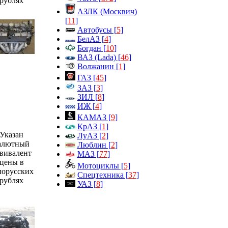
рублях
АЗЛК (Москвич)
[
11
]
Автобусы [
5
]
БелАЗ [
4
]
Богдан [
10
]
ВАЗ (Lada) [
46
]
Волжанин [
1
]
ГАЗ [
45
]
ЗАЗ [
3
]
ЗИЛ [
8
]
ИЖ [
4
]
КАМАЗ [
9
]
КрАЗ [
1
]
Указан
ЛуАЗ [
2
]
алютный
Люблин [
2
]
вивалент
МАЗ [
77
]
цены в
Мотоциклы [
5
]
лорусских
Спецтехника [
37
]
рублях
УАЗ [
8
]