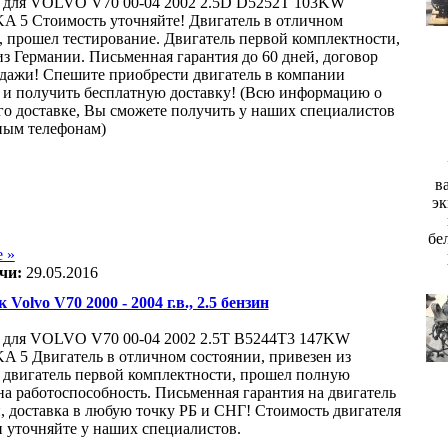
 для VOLVO V70 00-04 2002 2.5D D5252T 103KW
5 Стоимость уточняйте! Двигатель в отличном
, прошел тестирование. Двигатель первой комплектности,
из Германии. Письменная гарантия до 60 дней, договор
дажи! Спешите приобрести двигатель в компании
s и получить бесплатную доставку! (Всю информацию о
его доставке, Вы сможете получить у наших специалистов
ным телефонам)
в
эк
бе
 »
чи:
29.05.2016
 Volvo V70 2000 - 2004 г.в., 2.5 бензин
 для VOLVO V70 00-04 2002 2.5T B5244T3 147KW
5 Двигатель в отличном состоянии, привезен из
 двигатель первой комплектности, прошел полную
на работоспособность. Письменная гарантия на двигатель
й, доставка в любую точку РБ и СНГ! Стоимость двигателя
и уточняйте у наших специалистов.