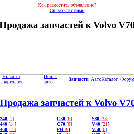
Как разместить объявление?
Связаться с нами
Продажа запчастей к Volvo V7
Новости
Поиск
Запчасти
АвтоКаталог
Фору
партнеров
авто
Продажа запчастей к Volvo V7
240
[
1
]
C30
[
6
]
S80
[
38
]
440
[
14
]
C70
[
8
]
V40
[
21
]
460
[
15
]
FH
[
9
]
V50
[
6
]