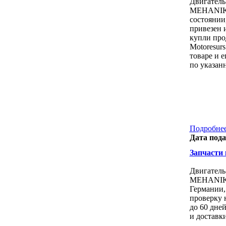
Двигатель
MEHANIKA 
состоянии
привезен 
купли про
Motoresur
товаре и 
по указан
Подробнее
Дата пода
Запчасти к
Двигатель
MEHANIKA 
Германии,
проверку 
до 60 дне
и доставк