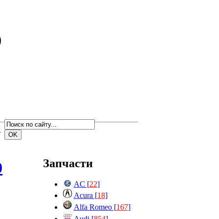
0
м
Запчасти
0
AC [
22
]
Acura [
18
]
Alfa Romeo [
167
]
Audi [
854
]