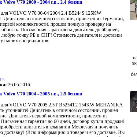
 Volvo V70 2000 - 2004 г.в., 2.4 бензин
 для VOLVO V70 00-04 2004 2.4 B5244S 125KW
вигатель в отличном состоянии, привезен из Германии,
 первой комплектности, прошел полную проверку на
собность. Письменная гарантия на двигатель до 60 дней,
в любую точку РБ и СНГ! Стоимость двигателя и доставки
 у наших специалистов.
в
эк
бе
 »
чи:
26.05.2016
 Volvo V70 2004 - 2005 г.в., 2.5 бензин
ь для VOLVO V70 2005 2.5T B5254T2 154KW MEHANIKA
ть уточняйте! Двигатель в отличном состоянии, прошел
ние. Двигатель первой комплектности, привезен из
 Письменная гарантия до 60 дней, договор купли продажи!
риобрести двигатель в компании Motoresurs и получить
ю доставку! (Всю информацию о товаре и его доставке, Вы