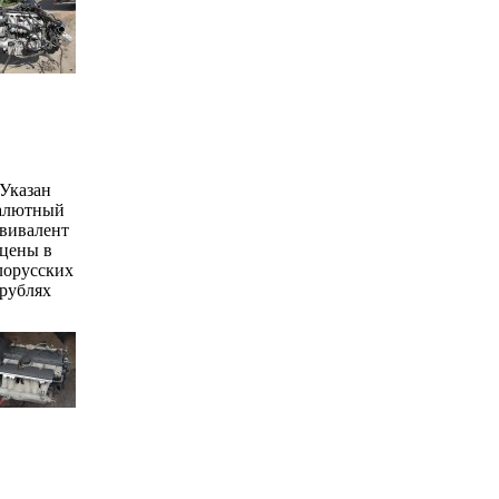
Указан
алютный
вивалент
цены в
лорусских
рублях