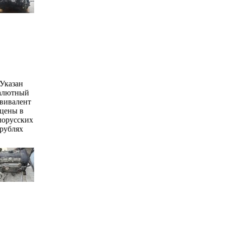
Указан
алютный
вивалент
цены в
лорусских
рублях