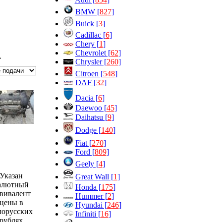
BMW [
827
]
Buick [
3
]
Cadillac [
6
]
Chery [
1
]
Chevrolet [
62
]
→
Chrysler [
260
]
Citroen [
548
]
DAF [
32
]
Dacia [
6
]
Daewoo [
45
]
Daihatsu [
9
]
Dodge [
140
]
Fiat [
270
]
Ford [
809
]
Geely [
4
]
Указан
Great Wall [
1
]
алютный
Honda [
175
]
вивалент
Hummer [
2
]
цены в
Hyundai [
246
]
лорусских
Infiniti [
16
]
рублях