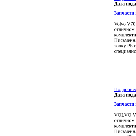
Дата пода
Запчасти к
Volvo V70
отличном 
комплектн
Письменна
точку РБ 
специалис
Подробнее
Дата пода
Запчасти к
VOLVO V7
отличном 
комплектн
Письменна