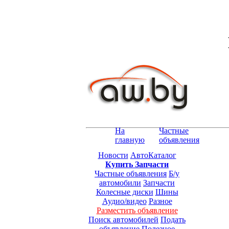
На
Частные
главную
объявления
Новости
АвтоКаталог
Купить Запчасти
Частные объявления
Б/у
автомобили
Запчасти
Колесные диски
Шины
Аудио/видео
Разное
Разместить объявление
Поиск автомобилей
Подать
объявление
Полезное