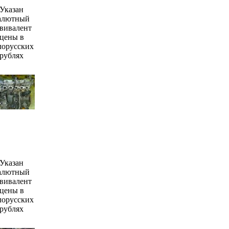
Указан
алютный
вивалент
цены в
лорусских
рублях
Указан
алютный
вивалент
цены в
лорусских
рублях