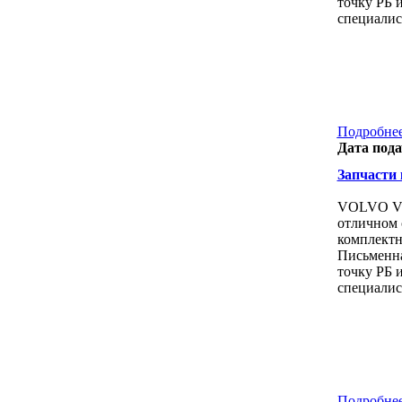
точку РБ 
специалис
Подробнее
Дата пода
Запчасти к
VOLVO V7
отличном 
комплектн
Письменна
точку РБ 
специалис
Подробнее