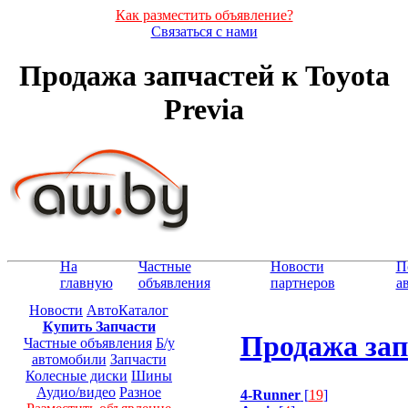
Как разместить объявление?
Связаться с нами
Продажа запчастей к Toyota
Previa
На
Частные
Новости
П
главную
объявления
партнеров
а
Новости
АвтоКаталог
Купить Запчасти
Продажа запч
Частные объявления
Б/у
автомобили
Запчасти
Колесные диски
Шины
Аудио/видео
Разное
4-Runner
[
19
]