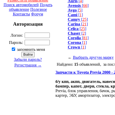
Разместить объявление
Auris
[
4
]
Поиск автомобилей
Подать
Avensis
[
66
]
объявление
Полезное
Aygo
[
5
]
Контакты
Форум
Cami
[
1
]
Camry
[
25
]
Авторизация
Carina
[
21
]
Celica
[
25
]
Chaser
[
2
]
Логин:
Corolla
[
81
]
Corona
[
1
]
Пароль:
Crown
[
1
]
запомнить меня
←
Выбрать другую марку
Забыли пароль?
Найдено:
15
объявлений, за пос
Регистрация →
Запчасти к Toyota Previa 2000 - 2
б/у кпп, акпп, двигатель, навес
бампер, капот, двери, стекла, к
Previa, блок управления, бачок, р
картер, ЭБУ, амортизатор, электр