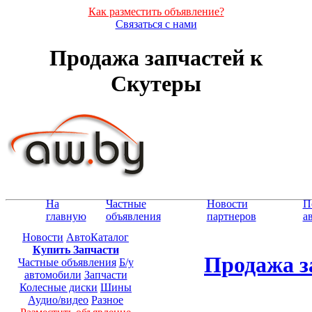
Как разместить объявление?
Связаться с нами
Продажа запчастей к
Скутеры
На
Частные
Новости
П
главную
объявления
партнеров
а
Новости
АвтоКаталог
Купить Запчасти
Продажа з
Частные объявления
Б/у
автомобили
Запчасти
Колесные диски
Шины
Аудио/видео
Разное