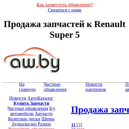
Как разместить объявление?
Связаться с нами
Продажа запчастей к Renault
Super 5
На
Частные
Новости
П
главную
объявления
партнеров
а
Новости
АвтоКаталог
Купить Запчасти
Продажа запча
Частные объявления
Б/у
автомобили
Запчасти
Колесные диски
Шины
Аудио/видео
Разное
11
[
3
]