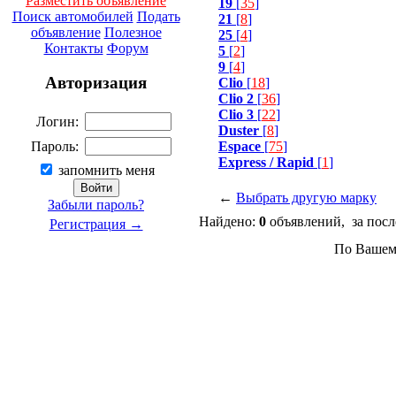
Разместить объявление
19
[
35
]
Поиск автомобилей
Подать
21
[
8
]
объявление
Полезное
25
[
4
]
Контакты
Форум
5
[
2
]
9
[
4
]
Авторизация
Clio
[
18
]
Clio 2
[
36
]
Clio 3
[
22
]
Логин:
Duster
[
8
]
Espace
[
75
]
Пароль:
Express / Rapid
[
1
]
запомнить меня
←
Выбрать другую марку
Забыли пароль?
Найдено:
0
объявлений, за посл
Регистрация →
По Вашему