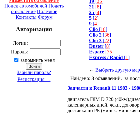
Разместить объявление
19
[
35
]
Поиск автомобилей
Подать
21
[
8
]
объявление
Полезное
25
[
4
]
Контакты
Форум
5
[
2
]
9
[
4
]
Авторизация
Clio
[
18
]
Clio 2
[
36
]
Clio 3
[
22
]
Логин:
Duster
[
8
]
Espace
[
75
]
Пароль:
Express / Rapid
[
1
]
запомнить меня
←
Выбрать другую мар
Забыли пароль?
Найдено:
3
объявлений, за посл
Регистрация →
Запчасти к Renault 11 1983 - 1988
двигатель F8M D 720 (40kw)дизел
календарных дней, чеки, договор
доставка по РБ (минск. минская о