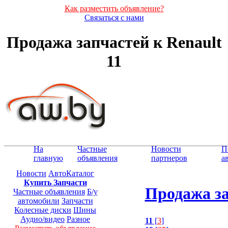
Как разместить объявление?
Связаться с нами
Продажа запчастей к Renault
11
На
Частные
Новости
П
главную
объявления
партнеров
а
Новости
АвтоКаталог
Купить Запчасти
Продажа за
Частные объявления
Б/у
автомобили
Запчасти
Колесные диски
Шины
Аудио/видео
Разное
11
[
3
]