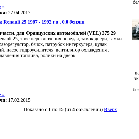
бе
 »
чи:
27.04.2017
 Renault 25 1987 - 1992 г.в., 0.0 бензин
части, для Французских автомобилей (VEL) 375 29
nault 25, трос переключения передач, замок двери, замки
азорегулятор, бачок, патрубок интеркулера, кулак
й, насос гидроусилителя, вентилятор охлаждения ,
 давления топлива, ролики на дверь
в
эк
бе
 »
чи:
17.02.2015
Показано с
1
по
15
(из
4
объявлений)
Вверх