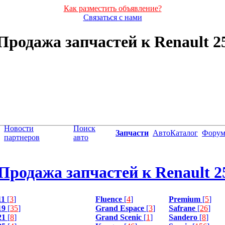
Как разместить объявление?
Связаться с нами
Продажа запчастей к Renault 2
Новости
Поиск
Запчасти
АвтоКаталог
Фору
партнеров
авто
Продажа запчастей к Renault 2
11
[
3
]
Fluence
[
4
]
Premium
[
5
]
19
[
35
]
Grand Espace
[
3
]
Safrane
[
26
]
21
[
8
]
Grand Scenic
[
1
]
Sandero
[
8
]