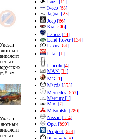
Isuzu [
11
]
Iveco [
68
]
Jaguar [
23
]
Jeep [
66
]
Kia [
206
]
Lancia [
44
]
Land Rover [
134
]
Указан
Lexus [
84
]
алютный
Lifan [
1
]
вивалент
цены в
Lincoln [
4
]
лорусских
MAN [
34
]
рублях
MG [
1
]
Mazda [
353
]
Mercedes [
655
]
Mercury [
1
]
Mini [
7
]
Mitsubishi [
280
]
Nissan [
514
]
Указан
Opel [
899
]
алютный
вивалент
Peugeot [
623
]
цены в
Plymouth [
5
]