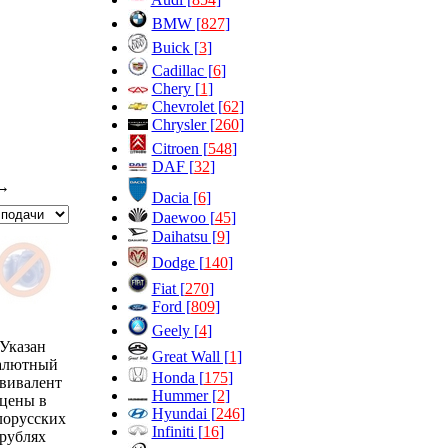
BMW [
827
]
Buick [
3
]
Cadillac [
6
]
Chery [
1
]
Chevrolet [
62
]
Chrysler [
260
]
Citroen [
548
]
DAF [
32
]
→
Dacia [
6
]
Daewoo [
45
]
Daihatsu [
9
]
Dodge [
140
]
Fiat [
270
]
Ford [
809
]
Geely [
4
]
Указан
Great Wall [
1
]
алютный
Honda [
175
]
вивалент
Hummer [
2
]
цены в
Hyundai [
246
]
лорусских
Infiniti [
16
]
рублях