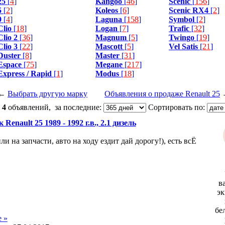
25
[
4
]
Kangoo
[
46
]
Scenic
[
156
]
5
[
2
]
Koleos
[
6
]
Scenic RX4
[
2
]
9
[
4
]
Laguna
[
158
]
Symbol
[
2
]
Clio
[
18
]
Logan
[
7
]
Trafic
[
32
]
Clio 2
[
36
]
Magnum
[
5
]
Twingo
[
19
]
Clio 3
[
22
]
Mascott
[
5
]
Vel Satis
[
21
]
Duster
[
8
]
Master
[
31
]
Espace
[
75
]
Megane
[
217
]
Express / Rapid
[
1
]
Modus
[
18
]
←
Выбрать другую марку
Объявления о продаже Renault 25
:
4
объявлений, за последние:
Сортировать по:
 Renault 25 1989 - 1992 г.в., 2.1 дизель
и на запчасти, авто на ходу ездит дай дорогу!), есть всЁ
в
эк
бе
 »