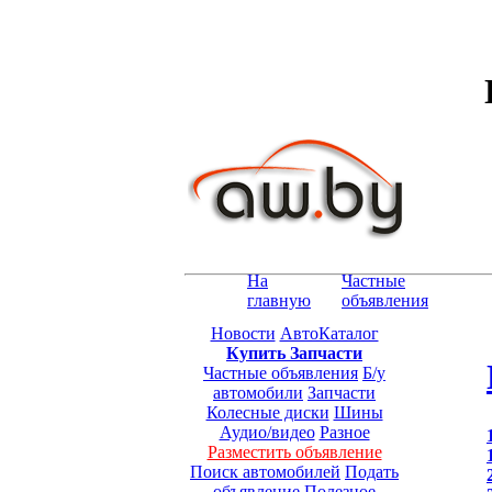
На
Частные
главную
объявления
Новости
АвтоКаталог
Купить Запчасти
Частные объявления
Б/у
автомобили
Запчасти
Колесные диски
Шины
Аудио/видео
Разное
Разместить объявление
Поиск автомобилей
Подать
объявление
Полезное