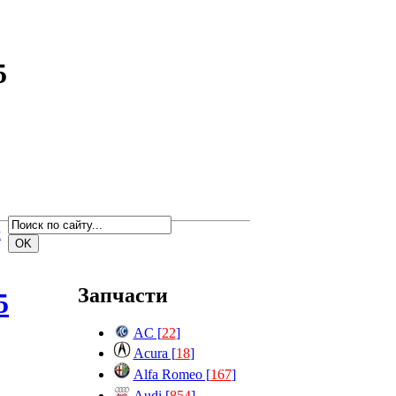
5
м
Запчасти
5
AC [
22
]
Acura [
18
]
Alfa Romeo [
167
]
Audi [
854
]