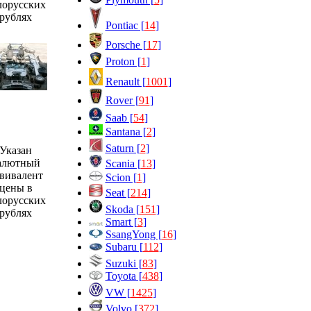
лорусских
рублях
Pontiac [
14
]
Porsche [
17
]
Proton [
1
]
Renault [
1001
]
Rover [
91
]
Saab [
54
]
Santana [
2
]
Saturn [
2
]
Указан
алютный
Scania [
13
]
вивалент
Scion [
1
]
цены в
Seat [
214
]
лорусских
Skoda [
151
]
рублях
Smart [
3
]
SsangYong [
16
]
Subaru [
112
]
Suzuki [
83
]
Toyota [
438
]
VW [
1425
]
Volvo [
372
]