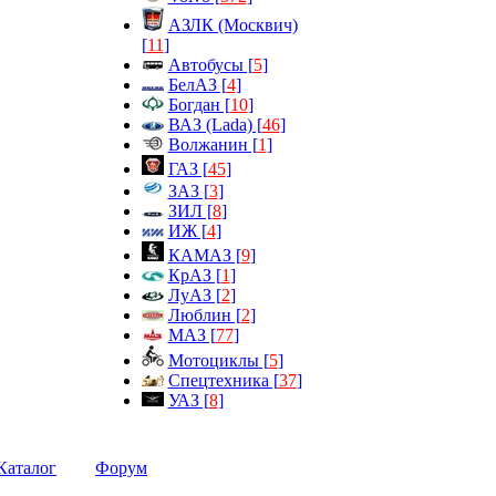
АЗЛК (Москвич)
[
11
]
Автобусы [
5
]
БелАЗ [
4
]
Богдан [
10
]
ВАЗ (Lada) [
46
]
Волжанин [
1
]
ГАЗ [
45
]
ЗАЗ [
3
]
ЗИЛ [
8
]
ИЖ [
4
]
КАМАЗ [
9
]
КрАЗ [
1
]
ЛуАЗ [
2
]
Люблин [
2
]
МАЗ [
77
]
Мотоциклы [
5
]
Спецтехника [
37
]
УАЗ [
8
]
Каталог
Форум