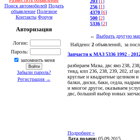
Разместить объявление
203
[
1
]
Поиск автомобилей
Подать
256
[
1
]
объявление
Полезное
4370
[
6
]
Контакты
Форум
500
[
2
]
5336
[
2
]
Авторизация
←
Выбрать другую ма
Логин:
Найдено:
2
объявлений, за посл
Пароль:
Запчасти к МАЗ 5336 1992 - 2012 
запомнить меня
разбираем Мазы, двс ямз 238, 238д
тнвд, кпп 236, 238, 239, 202, zf ц
Забыли пароль?
круглые и квадратные целиком и 
Регистрация →
балки, диски, баки, седла, надр
и многое другое, оказываем услу
двс, большой выбор новых запчас
Подробнее »
Дата подачи:
05.09.2015