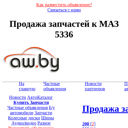
Как разместить объявление?
Связаться с нами
Продажа запчастей к МАЗ
5336
На
Частные
Новости
П
главную
объявления
партнеров
а
Новости
АвтоКаталог
Купить Запчасти
Продажа з
Частные объявления
Б/у
автомобили
Запчасти
Колесные диски
Шины
Аудио/видео
Разное
200
[
2
]