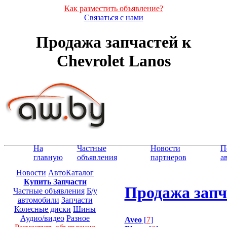
Как разместить объявление?
Связаться с нами
Продажа запчастей к
Chevrolet Lanos
На
Частные
Новости
П
главную
объявления
партнеров
а
Новости
АвтоКаталог
Купить Запчасти
Продажа запча
Частные объявления
Б/у
автомобили
Запчасти
Колесные диски
Шины
Аудио/видео
Разное
Aveo
[
7
]