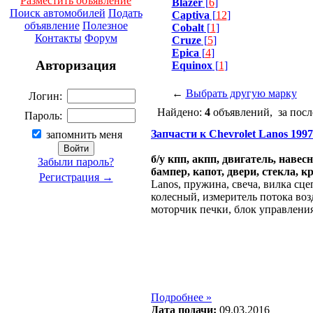
Разместить объявление
Blazer
[
6
]
Поиск автомобилей
Подать
Captiva
[
12
]
объявление
Полезное
Cobalt
[
1
]
Контакты
Форум
Cruze
[
5
]
Epica
[
4
]
Авторизация
Equinox
[
1
]
←
Выбрать другую марку
Логин:
Найдено:
4
объявлений, за посл
Пароль:
Запчасти к Chevrolet Lanos 1997 -
запомнить меня
б/у кпп, акпп, двигатель, навес
Забыли пароль?
бампер, капот, двери, стекла, к
Регистрация →
Lanos, пружина, свеча, вилка сц
колесный, измеритель потока воз
моторчик печки, блок управления
Подробнее »
Дата подачи:
09.03.2016