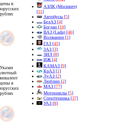
цены в
АЗЛК (Москвич)
лорусских
[
11
]
рублях
Автобусы [
5
]
БелАЗ [
4
]
Богдан [
10
]
ВАЗ (Lada) [
46
]
Волжанин [
1
]
ГАЗ [
45
]
ЗАЗ [
3
]
ЗИЛ [
8
]
ИЖ [
4
]
КАМАЗ [
9
]
Указан
КрАЗ [
1
]
алютный
ЛуАЗ [
2
]
вивалент
Люблин [
2
]
цены в
МАЗ [
77
]
лорусских
Мотоциклы [
5
]
рублях
Спецтехника [
37
]
УАЗ [
8
]