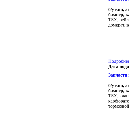
б/у кпп, 
бампер, к
TSX, рейли
домкрат, 
Подробнее
Дата пода
Запчасти к
б/у кпп, 
бампер, к
TSX, клап
карбюрато
тормозной