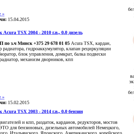
бе
 »
чи:
15.04.2015
 Acura TSX 2004 - 2010 г.в., 0.0 дизель
 по з.ч Минск +375 29 678 01 05
Acura TSX, кардан,
р радиатора, гидроаккумулятор, клапан рециркуляции
бюратор, блок управления, домкрат, балка подвески
 радиатор, механизм дворников, кпп
в
эк
бе
 »
чи:
15.02.2015
 Acura TSX 2003 - 2014 г.в., 0.0 бензин
вигателей и кпп, раздаток, карданов, редукторов, мостов
О для бензиновых, дизельных автомобилей Немецкого,
ого, Итальянского, Японского, Американского, корейского