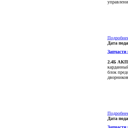
управлени
Подробнее
Дата пода
Запчасти к
2.4Б АКПП
карданный,
блок пред
дворнико
Подробнее
Дата пода
Запчасти к