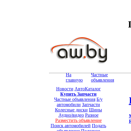
На
Частные
главную
объявления
Новости
АвтоКаталог
Купить Запчасти
Частные объявления
Б/у
автомобили
Запчасти
Колесные диски
Шины
Аудио/видео
Разное
Разместить объявление
Поиск автомобилей
Подать
объявление
Полезное