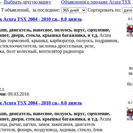
←
Выбрать другую марку
Объявления о продаже Acura TSX
:
7
объявлений, за последние:
Сортировать по:
 Acura TSX 2004 - 2010 г.в., 0.0 дизель
акпп, двигатель, навесное, полуось, шрус, сцепление,
апот, двери, стекла, крышка багажника, и т.д.
Acura
бан тормозной, крышка, карбюратор, полуось, подрамник,
стеклоочистителя, заслонка дроссельная, реле,
ка, болт колесный, вентилятор радиатора
в
эк
бе
 »
чи:
09.03.2016
 Acura TSX 2004 - 2010 г.в., 0.0 дизель
акпп, двигатель, навесное, полуось, шрус, сцепление,
апот, двери, стекла, крышка багажника, и т.д.
Acura
ица, рычаг, щетки, замок зажигания, двигатель
тителя, фонарь, воздуховод, ходовая, стекло, блок