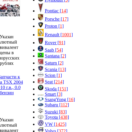
Pontiac [
14
]
Porsche [
17
]
Proton [
1
]
Renault [
1001
]
Указан
алютный
Rover [
91
]
вивалент
Saab [
54
]
цены в
Santana [
2
]
лорусских
Saturn [
2
]
рублях
Scania [
13
]
Scion [
1
]
Seat [
214
]
Skoda [
151
]
Smart [
3
]
SsangYong [
16
]
Subaru [
112
]
Suzuki [
83
]
Toyota [
438
]
Указан
VW [
1425
]
алютный
вивалент
Volvo [
372
]