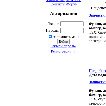
Контакты
Форум
Найдено
Авторизация
Запчасти к
б/у кпп, 
Логин:
бампер, к
Пароль:
TSX, бара
двигатель 
запомнить меня
электрони
Забыли пароль?
Регистрация →
Подробнее
Дата пода
Запчасти к
б/у кпп, 
бампер, к
TSX, ступ
стеклоочис