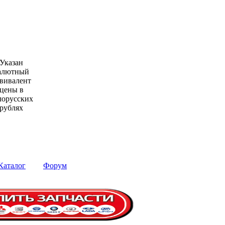
Указан
алютный
вивалент
цены в
лорусских
рублях
Каталог
Форум