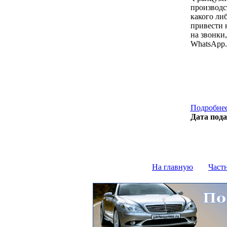
производст
какого либ
привести 
на звонки, 
WhatsApp.
Подробнее
Дата пода
На главную
Част