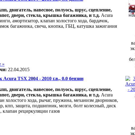
акпп, двигатель, навесное, полуось, шрус, сцепление,
апот, двери, стекла, крышка багажника, и т.д.
Acura
нги, амортизатор, клапан холостого хода, бардачок,
замок багажника, свеча, кнопка, ГБЦ, катушка зажигания
в
эк
бе
 »
чи:
22.04.2015
 Acura TSX 2004 - 2010 г.в., 0.0 бензин
акпп, двигатель, навесное, полуось, шрус, сцепление,
апот, двери, стекла, крышка багажника, и т.д.
Acura
ан холостого хода, рычаг, пружина, механизм дворников,
р, кпп, защита, подшипник, мозги, болт колесный, диск
, клапан рециркуляции газов
в
эк