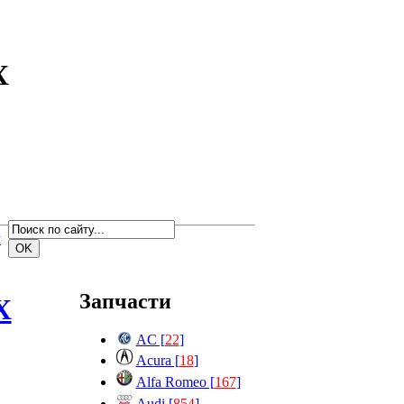
X
м
Запчасти
X
AC [
22
]
Acura [
18
]
Alfa Romeo [
167
]
Audi [
854
]