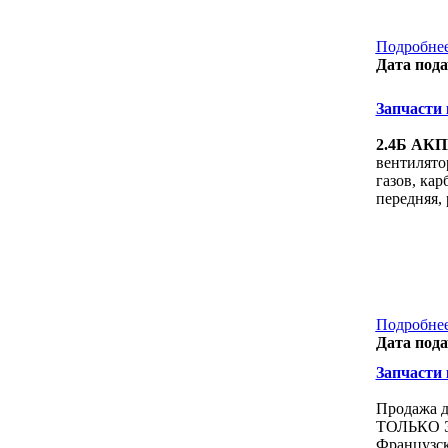
Подробнее
Дата пода
Запчасти к
2.4Б АКПП
вентилято
газов, кар
передняя,
Подробнее
Дата пода
Запчасти к
Продажа д
ТОЛЬКО ЭТ
Французcк