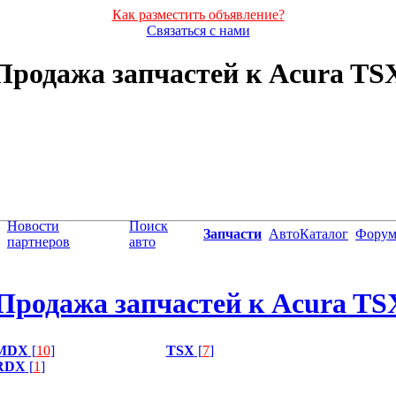
Как разместить объявление?
Связаться с нами
Продажа запчастей к Acura TS
Новости
Поиск
Запчасти
АвтоКаталог
Фору
партнеров
авто
Продажа запчастей к Acura TS
MDX
[
10
]
TSX
[
7
]
RDX
[
1
]