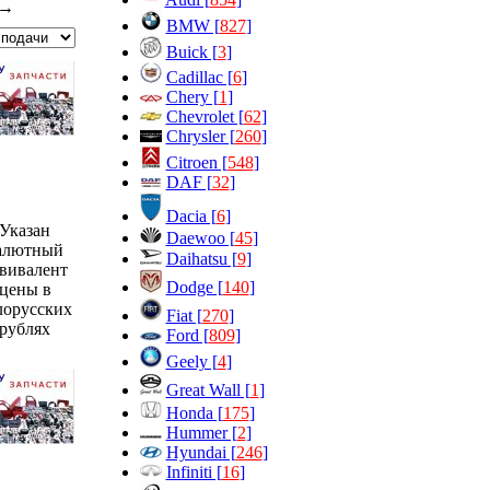
→
BMW [
827
]
Buick [
3
]
Cadillac [
6
]
Chery [
1
]
Chevrolet [
62
]
Chrysler [
260
]
Citroen [
548
]
DAF [
32
]
Dacia [
6
]
Указан
Daewoo [
45
]
алютный
Daihatsu [
9
]
вивалент
Dodge [
140
]
цены в
лорусских
Fiat [
270
]
рублях
Ford [
809
]
Geely [
4
]
Great Wall [
1
]
Honda [
175
]
Hummer [
2
]
Hyundai [
246
]
Infiniti [
16
]