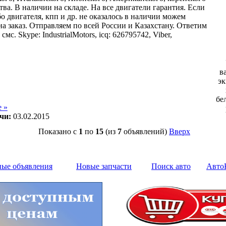
ва. В наличии на складе. На все двигатели гарантия. Если
о двигателя, кпп и др. не оказалось в наличии можем
на заказ. Отправляем по всей России и Казахстану. Ответим
смс. Skype: IndustrialMotors, icq: 626795742, Viber,
в
эк
бе
 »
чи:
03.02.2015
Показано с
1
по
15
(из
7
объявлений)
Вверх
ные объявления
Новые запчасти
Поиск авто
Авто