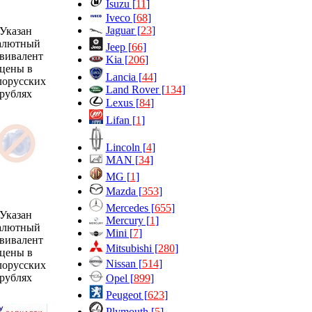
Isuzu [
11
]
Iveco [
68
]
Jaguar [
23
]
Указан
алютный
Jeep [
66
]
вивалент
Kia [
206
]
цены в
Lancia [
44
]
лорусских
Land Rover [
134
]
рублях
Lexus [
84
]
Lifan [
1
]
Lincoln [
4
]
MAN [
34
]
MG [
1
]
Mazda [
353
]
Mercedes [
655
]
Указан
Mercury [
1
]
алютный
Mini [
7
]
вивалент
Mitsubishi [
280
]
цены в
Nissan [
514
]
лорусских
рублях
Opel [
899
]
Peugeot [
623
]
Plymouth [
5
]