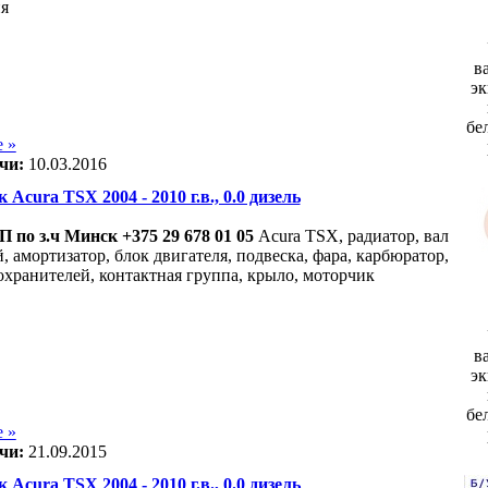
я
в
эк
бе
 »
чи:
10.03.2016
 Acura TSX 2004 - 2010 г.в., 0.0 дизель
 по з.ч Минск +375 29 678 01 05
Acura TSX, радиатор, вал
 амортизатор, блок двигателя, подвеска, фара, карбюратор,
охранителей, контактная группа, крыло, моторчик
в
в
эк
бе
 »
чи:
21.09.2015
 Acura TSX 2004 - 2010 г.в., 0.0 дизель