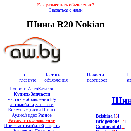
Как разместить объявление?
Связаться с нами
Шины R20 Nokian
На
Частные
Новости
П
главную
объявления
партнеров
а
Новости
АвтоКаталог
Купить Запчасти
Шин
Частные объявления
Б/у
автомобили
Запчасти
Колесные диски
Шины
Аудио/видео
Разное
Belshina
[
3
]
Разместить объявление
Bridgestone
[
7
]
Поиск автомобилей
Подать
Continental
[
1
]
объявление
Полезное