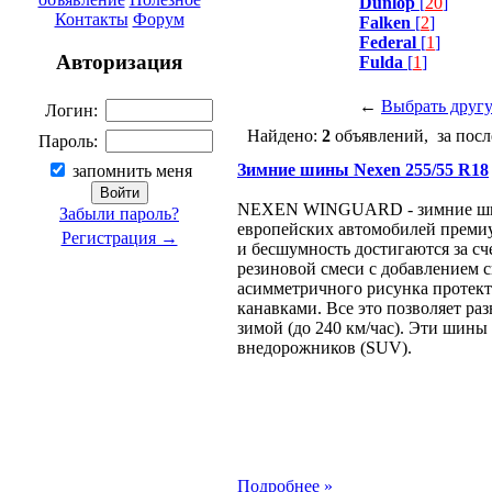
Dunlop
[
20
]
Контакты
Форум
Falken
[
2
]
Federal
[
1
]
Авторизация
Fulda
[
1
]
←
Выбрать друг
Логин:
Найдено:
2
объявлений, за посл
Пароль:
Зимние шины Nexen 255/55 R18
запомнить меня
NEXEN WINGUARD - зимние шины
Забыли пароль?
европейских автомобилей премиу
Регистрация →
и бесшумность достигаются за с
резиновой смеси с добавлением си
асимметричного рисунка протек
канавками. Все это позволяет ра
зимой (до 240 км/час). Эти шины
внедорожников (SUV).
Подробнее »