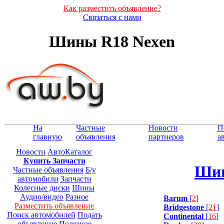
Как разместить объявление?
Связаться с нами
Шины R18 Nexen
На
Частные
Новости
П
главную
объявления
партнеров
а
Новости
АвтоКаталог
Купить Запчасти
Шин
Частные объявления
Б/у
автомобили
Запчасти
Колесные диски
Шины
Аудио/видео
Разное
Barum
[
2
]
Разместить объявление
Bridgestone
[
21
]
Поиск автомобилей
Подать
Continental
[
16
]
объявление
Полезное