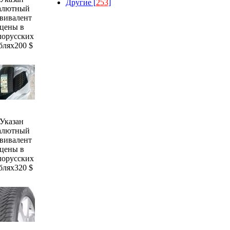
Другие [
253
]
алютный
вивалент
цены в
лорусских
блях
200 $
Указан
алютный
вивалент
цены в
лорусских
блях
320 $