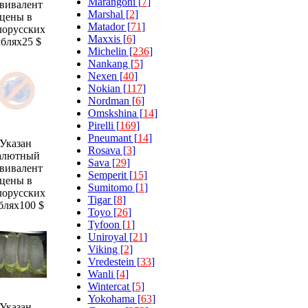
Marangoni [
7
]
вивалент
Marshal [
2
]
цены в
Matador [
71
]
лорусских
Maxxis [
6
]
ублях
25 $
Michelin [
236
]
Nankang [
5
]
Nexen [
40
]
Nokian [
117
]
Nordman [
6
]
Omskshina [
14
]
Pirelli [
169
]
Pneumant [
14
]
Указан
Rosava [
3
]
алютный
Sava [
29
]
вивалент
Semperit [
15
]
цены в
Sumitomo [
1
]
лорусских
Tigar [
8
]
блях
100 $
Toyo [
26
]
Tyfoon [
1
]
Uniroyal [
21
]
Viking [
2
]
Vredestein [
33
]
Wanli [
4
]
Wintercat [
5
]
Yokohama [
63
]
Указан