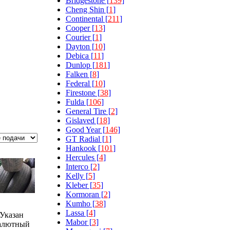
Bridgestone [
139
]
Cheng Shin [
1
]
Continental [
211
]
Cooper [
13
]
Courier [
1
]
Dayton [
10
]
Debica [
11
]
Dunlop [
181
]
Falken [
8
]
Federal [
10
]
Firestone [
38
]
Fulda [
106
]
General Tire [
2
]
Gislaved [
18
]
Good Year [
146
]
GT Radial [
1
]
Hankook [
101
]
Hercules [
4
]
Interco [
2
]
Kelly [
5
]
Kleber [
35
]
Kormoran [
2
]
Kumho [
38
]
Lassa [
4
]
Указан
Mabor [
3
]
алютный