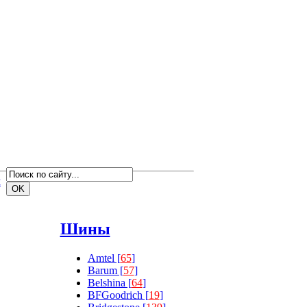
м
Шины
Amtel [
65
]
Barum [
57
]
Belshina [
64
]
BFGoodrich [
19
]