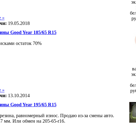
эк
бе
 »
р
чи:
19.05.2018
ины Good Year 185/65 R15
дисками остаток 70%
в
эк
бе
 »
ру
чи:
13.10.2014
ины Good Year 195/65 R15
резина, равномерный износ. Продаю из-за смены авто.
7 мм. Или обмен на 205-65-r16.