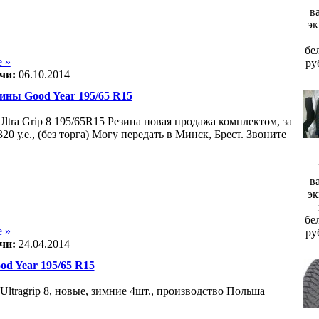
в
эк
бе
 »
ру
чи:
06.10.2014
ины Good Year 195/65 R15
ltra Grip 8 195/65R15 Резина новая продажа комплектом, за
20 у.е., (без торга) Могу передать в Минск, Брест. Звоните
в
эк
бе
 »
ру
чи:
24.04.2014
d Year 195/65 R15
Ultragrip 8, новые, зимние 4шт., производство Польша