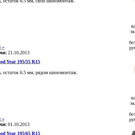
а, остаток 6.5 мм, свой шиномонтаж.
в
эк
бе
 »
ру
чи:
21.10.2013
d Year 195/55 R15
а, остаток 6.5 мм, рядом шиномонтаж.
в
эк
бе
 »
ру
чи:
01.10.2013
d Year 195/65 R15