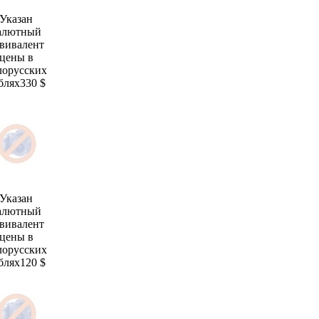
Указан
алютный
вивалент
цены в
лорусских
блях
330 $
Указан
алютный
вивалент
цены в
лорусских
блях
120 $