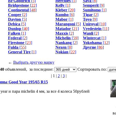
BFGoodrich
[
5
]
Hercules
[
1
]
Sava
[
8
]
Bridgestone
[
22
]
Kelly
[
1
]
Semperit
[
9
]
Continental
[
48
]
Kleber
[
20
]
Sumitomo
[
1
]
Cooper
[
2
]
Kumho
[
6
]
Tigar
[
2
]
Dayton
[
5
]
Mabor
[
1
]
Toyo
[
9
]
Debica
[
5
]
Marangoni
[
5
]
Uniroyal
[
10
]
Dunlop
[
40
]
Matador
[
21
]
Vredestein
[
11
]
Falken
[
1
]
Maxxis
[
2
]
Wanli
[
2
]
Federal
[
2
]
Michelin
[
59
]
Wintercat
[
1
]
Firestone
[
23
]
Nankang
[
2
]
Yokohama
[
12
]
Fulda
[
55
]
Nexen
[
8
]
Другие
[
86
]
General Tire
[
1
]
Nokian
[
22
]
←
Выбрать другую марку
40
объявлений, за последние:
Сортировать по:
|
1
|
2
|
3
|
ны Good Year 195/65 R15
year и пара michelin 4 мм, за все 4 колеса 50рублей
в