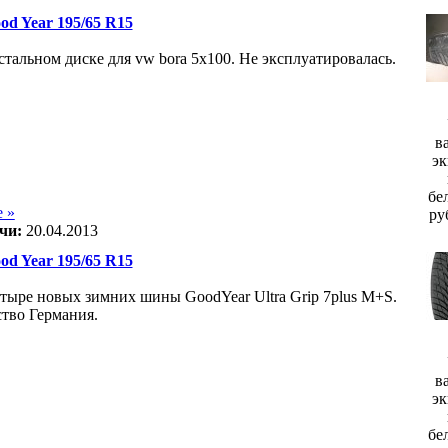
d Year 195/65 R15
стальном диске для vw bora 5х100. Не эксплуатировалась.
в
эк
бе
 »
ру
чи:
20.04.2013
d Year 195/65 R15
тыре новых зимних шины GoodYear Ultra Grip 7plus M+S.
тво Германия.
в
эк
бе