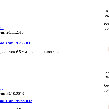
в
эк
бе
 »
ру
чи:
20.11.2013
d Year 195/55 R15
а, остаток 6.5 мм, свой шиномонтаж.
в
эк
бе
 »
ру
чи:
29.10.2013
d Year 195/55 R15