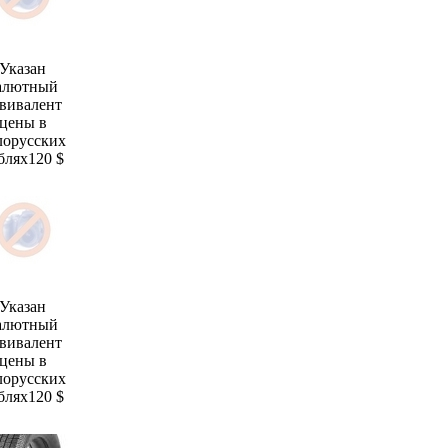
Указан
алютный
вивалент
цены в
лорусских
блях
120 $
Указан
алютный
вивалент
цены в
лорусских
блях
120 $