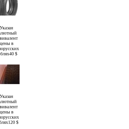
Указан
алютный
вивалент
цены в
лорусских
ублях
40 $
Указан
алютный
вивалент
цены в
лорусских
блях
120 $