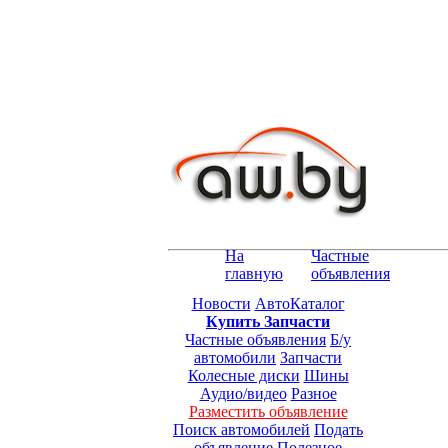
На
Частные
главную
объявления
Новости
АвтоКаталог
Купить Запчасти
Частные объявления
Б/у
автомобили
Запчасти
Колесные диски
Шины
Аудио/видео
Разное
Разместить объявление
Поиск автомобилей
Подать
объявление
Полезное