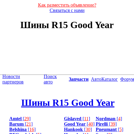
Как разместить объявление?
Связаться с нами
Шины R15 Good Year
Новости
Поиск
Запчасти
АвтоКаталог
Фору
партнеров
авто
Шины R15 Good Year
Amtel
[
29
]
Gislaved
[
11
]
Nordman
[
4
]
Barum
[
21
]
Good Year
[
40
]
Pirelli
[
39
]
Belshina
[
16
]
Hankook
[
30
]
Pneumant
[
5
]