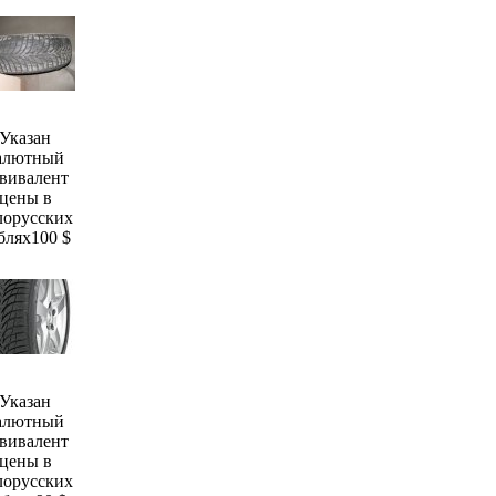
Указан
алютный
вивалент
цены в
лорусских
блях
100 $
Указан
алютный
вивалент
цены в
лорусских