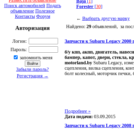
Разместить объявление
Baja
[
1
]
Поиск автомобилей
Подать
Forester
[
30
]
объявление
Полезное
Контакты
Форум
←
Выбрать другую марку
Найдено:
29
объявлений, за пос
Авторизация
Запчасти к Subaru Legacy 2000 г.
Логин:
Пароль:
б/у кпп, акпп, двигатель, навес
бампер, капот, двери, стекла, к
запомнить меня
motorland.by
Subaru Legacy, изме
сцепления, вилка сцепления, кон
Забыли пароль?
болт колесный, моторчик печки, 
Регистрация →
Подробнее »
Дата подачи:
03.09.2015
Запчасти к Subaru Legacy 2008 г.