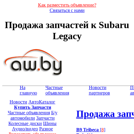
Как разместить объявление?
Связаться с нами
Продажа запчастей к Subaru
Legacy
На
Частные
Новости
П
главную
объявления
партнеров
а
Новости
АвтоКаталог
Купить Запчасти
Продажа запч
Частные объявления
Б/у
автомобили
Запчасти
Колесные диски
Шины
Аудио/видео
Разное
B9 Tribeca
[
8
]