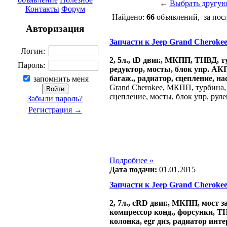
←
Выбрать другую
Контакты
Форум
Найдено:
66
объявлений, за пос
Авторизация
Запчасти к Jeep Grand Cherokee 1
Логин:
2, 5л., tD двиг., МКПП, ТНВД, т
Пароль:
редуктор, мосты, блок упр. АК
багаж., радиатор, сцепление, нас
запомнить меня
Grand Cherokee, МКПП, турбина, и
сцепление, мосты, блок упр, рул
Забыли пароль?
Регистрация →
Подробнее »
Дата подачи:
01.01.2015
Запчасти к Jeep Grand Cherokee 2
2, 7л., cRD двиг., МКПП, мост з
компрессор конд., форсунки, ТН
колонка, egr диз, радиатор инте