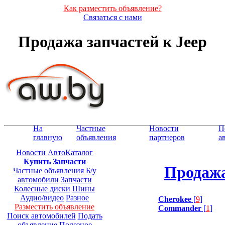
Как разместить объявление?
Связаться с нами
Продажа запчастей к Jeep
На
Частные
Новости
П
главную
объявления
партнеров
а
Новости
АвтоКаталог
Купить Запчасти
Продажа
Частные объявления
Б/у
автомобили
Запчасти
Колесные диски
Шины
Аудио/видео
Разное
Cherokee
[
9
]
Разместить объявление
Commander
[
1
]
Поиск автомобилей
Подать
объявление
Полезное