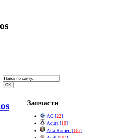
os
м
Запчасти
os
AC [
22
]
Acura [
18
]
Alfa Romeo [
167
]
Audi [
854
]