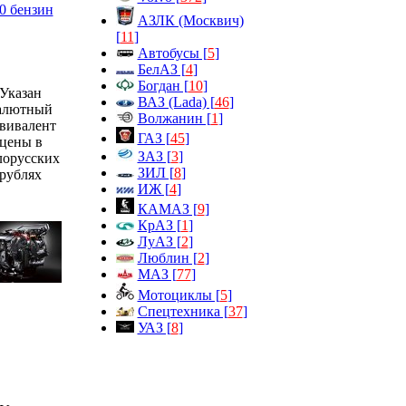
АЗЛК (Москвич)
[
11
]
Автобусы [
5
]
БелАЗ [
4
]
Богдан [
10
]
Указан
ВАЗ (Lada) [
46
]
алютный
Волжанин [
1
]
вивалент
ГАЗ [
45
]
цены в
ЗАЗ [
3
]
лорусских
ЗИЛ [
8
]
рублях
ИЖ [
4
]
КАМАЗ [
9
]
КрАЗ [
1
]
ЛуАЗ [
2
]
Люблин [
2
]
МАЗ [
77
]
Мотоциклы [
5
]
Спецтехника [
37
]
УАЗ [
8
]