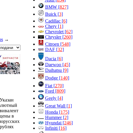
BMW [
827
]
Buick [
3
]
Cadillac [
6
]
Chery [
1
]
Chevrolet [
62
]
Chrysler [
260
]
os
→
Citroen [
548
]
DAF [
32
]
Dacia [
6
]
Daewoo [
45
]
Daihatsu [
9
]
Dodge [
140
]
Fiat [
270
]
Ford [
809
]
Geely [
4
]
Указан
алютный
Great Wall [
1
]
вивалент
Honda [
175
]
цены в
Hummer [
2
]
лорусских
Hyundai [
246
]
рублях
Infiniti [
16
]