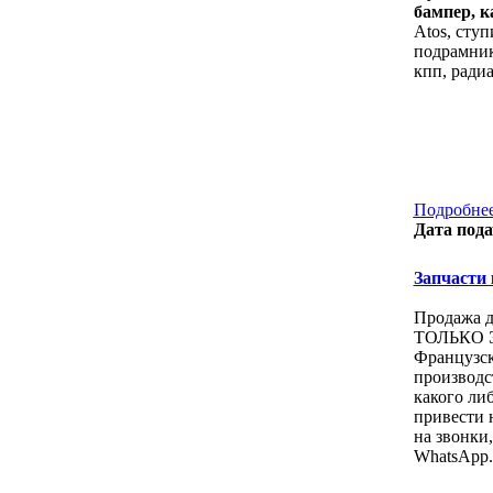
бампер, к
Atos, ступ
подрамник
кпп, ради
Подробнее
Дата пода
Запчасти к
Продажа д
ТОЛЬКО ЭТ
Французcк
производст
какого либ
привести 
на звонки, 
WhatsApp.