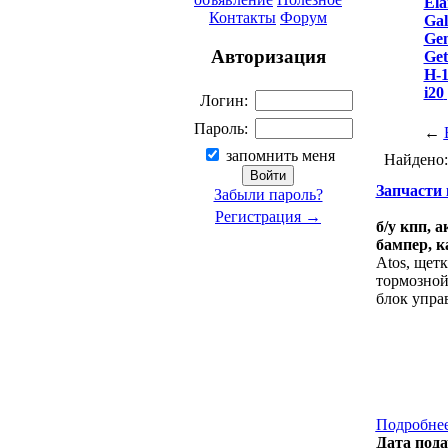
Ela
Контакты
Форум
Gal
Gen
Авторизация
Get
H-
i20
Логин:
Пароль:
←
запомнить меня
Найдено
Запчасти к
Забыли пароль?
Регистрация →
б/у кпп, 
бампер, к
Atos, щетк
тормозной,
блок упра
Подробнее
Дата пода