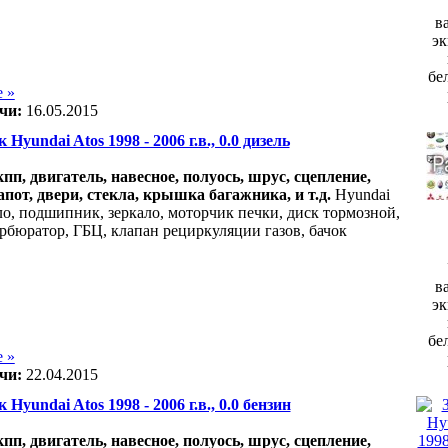
в
эк
бе
 »
чи:
16.05.2015
 Hyundai Atos 1998 - 2006 г.в., 0.0 дизель
акпп, двигатель, навесное, полуось, шрус, сцепление,
апот, двери, стекла, крышка багажника, и т.д.
Hyundai
кло, подшипник, зеркало, моторчик печки, диск тормозной,
арбюратор, ГБЦ, клапан рециркуляции газов, бачок
в
эк
бе
 »
чи:
22.04.2015
 Hyundai Atos 1998 - 2006 г.в., 0.0 бензин
акпп, двигатель, навесное, полуось, шрус, сцепление,