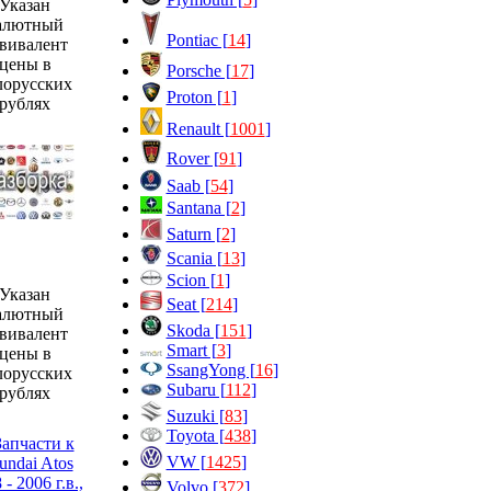
Указан
алютный
Pontiac [
14
]
вивалент
цены в
Porsche [
17
]
лорусских
Proton [
1
]
рублях
Renault [
1001
]
Rover [
91
]
Saab [
54
]
Santana [
2
]
Saturn [
2
]
Scania [
13
]
Scion [
1
]
Указан
Seat [
214
]
алютный
Skoda [
151
]
вивалент
Smart [
3
]
цены в
SsangYong [
16
]
лорусских
Subaru [
112
]
рублях
Suzuki [
83
]
Toyota [
438
]
VW [
1425
]
Volvo [
372
]