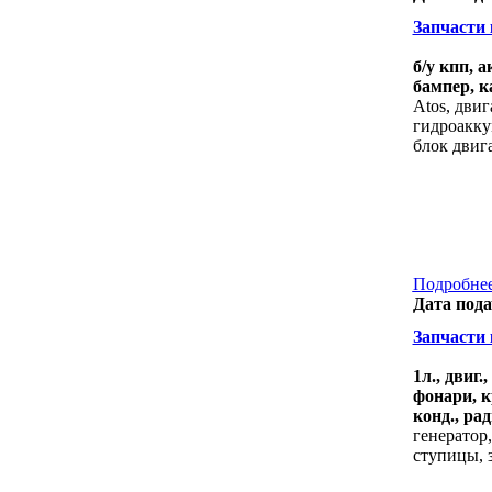
Запчасти к
б/у кпп, 
бампер, к
Atos, двиг
гидроакку
блок двига
Подробнее
Дата пода
Запчасти к
1л., двиг
фонари, к
конд., рад
генератор,
ступицы, 