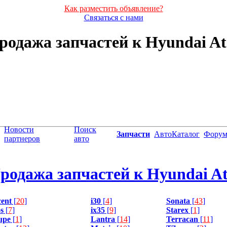
Как разместить объявление?
Связаться с нами
родажа запчастей к Hyundai At
Новости
Поиск
Запчасти
АвтоКаталог
Фору
партнеров
авто
родажа запчастей к Hyundai At
ent
[
20
]
i30
[
4
]
Sonata
[
43
]
s
[
7
]
ix35
[
9
]
Starex
[
1
]
upe
[
1
]
Lantra
[
14
]
Terracan
[
11
]