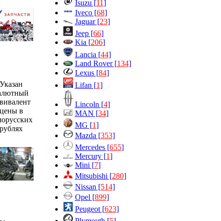
Isuzu [
11
]
Iveco [
68
]
Jaguar [
23
]
Jeep [
66
]
Kia [
206
]
Lancia [
44
]
Land Rover [
134
]
Lexus [
84
]
Указан
Lifan [
1
]
алютный
вивалент
Lincoln [
4
]
цены в
MAN [
34
]
лорусских
MG [
1
]
рублях
Mazda [
353
]
Mercedes [
655
]
Mercury [
1
]
Mini [
7
]
Mitsubishi [
280
]
Nissan [
514
]
Opel [
899
]
Peugeot [
623
]
Plymouth [
5
]