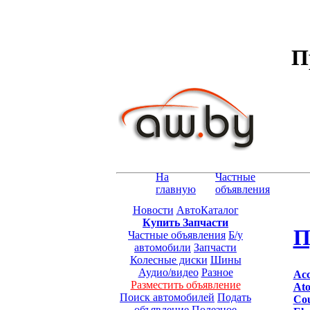
П
На
Частные
главную
объявления
Новости
АвтоКаталог
Купить Запчасти
П
Частные объявления
Б/у
автомобили
Запчасти
Колесные диски
Шины
Аудио/видео
Разное
Acc
Разместить объявление
Ato
Поиск автомобилей
Подать
Co
объявление
Полезное