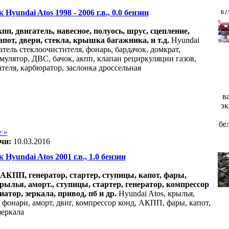
 Hyundai Atos 1998 - 2006 г.в., 0.0 бензин
акпп, двигатель, навесное, полуось, шрус, сцепление,
апот, двери, стекла, крышка багажника, и т.д.
Hyundai
атель стеклоочистителя, фонарь, бардачок, домкрат,
мулятор, ДВС, бачок, акпп, клапан рециркуляции газов,
теля, карбюратор, заслонка дроссельная
в
эк
бе
 »
чи:
10.03.2016
 Hyundai Atos 2001 г.в., 1.0 бензин
., АКПП, генератор, стартер, ступицы, капот, фары,
рылья, аморт., ступицы, стартер, генератор, компрессор
иатор, зеркала, привод, пб и др.
Hyundai Atos, крылья,
 фонари, аморт, двиг, компрессор конд, АКПП, фары, капот,
зеркала