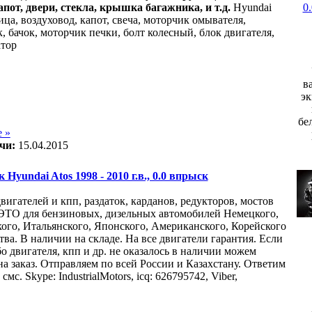
апот, двери, стекла, крышка багажника, и т.д.
Hyundai
ица, воздуховод, капот, свеча, моторчик омывателя,
, бачок, моторчик печки, болт колесный, блок двигателя,
атор
в
эк
бе
 »
чи:
15.04.2015
 Hyundai Atos 1998 - 2010 г.в., 0.0 впрыск
вигателей и кпп, раздаток, карданов, редукторов, мостов
О для бензиновых, дизельных автомобилей Немецкого,
ого, Итальянского, Японского, Американского, Корейского
ва. В наличии на складе. На все двигатели гарантия. Если
о двигателя, кпп и др. не оказалось в наличии можем
на заказ. Отправляем по всей России и Казахстану. Ответим
смс. Skype: IndustrialMotors, icq: 626795742, Viber,