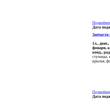
Подробнее
Дата пода
Запчасти к
1л., двиг
фонари, к
конд., рад
ступицы, к
крылья, ф
Подробнее
Дата пода