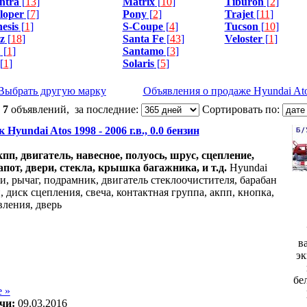
ntra
[
13
]
Matrix
[
10
]
Tiburon
[
2
]
loper
[
7
]
Pony
[
2
]
Trajet
[
11
]
esis
[
1
]
S-Coupe
[
4
]
Tucson
[
10
]
z
[
18
]
Santa Fe
[
43
]
Veloster
[
1
]
1
[
1
]
Santamo
[
3
]
[
1
]
Solaris
[
5
]
Выбрать другую марку
Объявления о продаже Hyundai At
:
7
объявлений, за последние:
Сортировать по:
 Hyundai Atos 1998 - 2006 г.в., 0.0 бензин
акпп, двигатель, навесное, полуось, шрус, сцепление,
апот, двери, стекла, крышка багажника, и т.д.
Hyundai
и, рычаг, подрамник, двигатель стеклоочистителя, барабан
 диск сцепления, свеча, контактная группа, акпп, кнопка,
вления, дверь
в
эк
бе
 »
чи:
09.03.2016