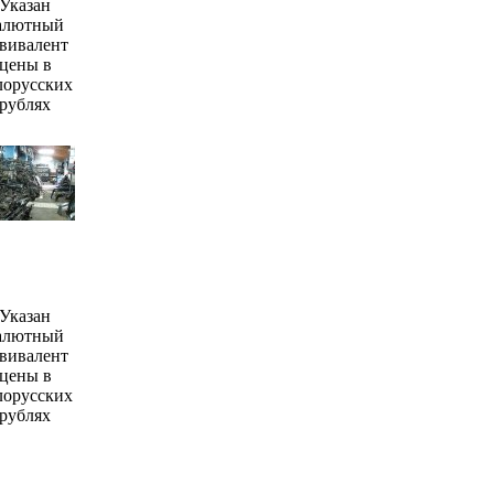
Указан
алютный
вивалент
цены в
лорусских
рублях
Указан
алютный
вивалент
цены в
лорусских
рублях