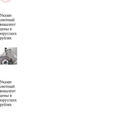
Указан
алютный
вивалент
цены в
лорусских
рублях
Указан
алютный
вивалент
цены в
лорусских
рублях