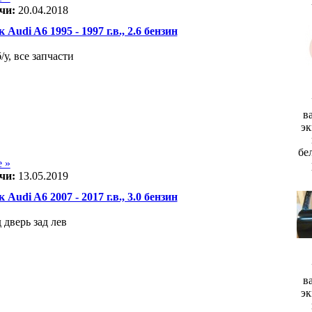
чи:
20.04.2018
 Audi A6 1995 - 1997 г.в., 2.6 бензин
/у, все запчасти
в
эк
бе
 »
чи:
13.05.2019
 Audi A6 2007 - 2017 г.в., 3.0 бензин
 дверь зад лев
в
эк