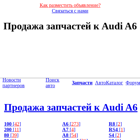
Как разместить объявление?
Связаться с нами
Продажа запчастей к Audi A6
Новости
Поиск
Запчасти
АвтоКаталог
Фору
партнеров
авто
Продажа запчастей к Audi A6
100
[
42
]
A6
[
273
]
R8
[
2
]
200
[
11
]
A7
[
4
]
RS4
[
1
]
80
[
39
]
A8
[
54
]
S4
[
2
]