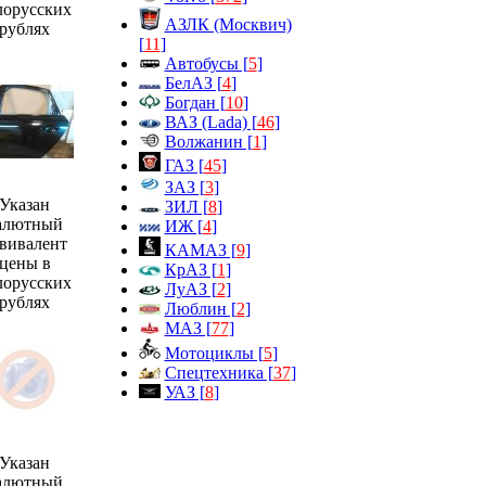
лорусских
АЗЛК (Москвич)
рублях
[
11
]
Автобусы [
5
]
БелАЗ [
4
]
Богдан [
10
]
ВАЗ (Lada) [
46
]
Волжанин [
1
]
ГАЗ [
45
]
ЗАЗ [
3
]
Указан
ЗИЛ [
8
]
алютный
ИЖ [
4
]
вивалент
КАМАЗ [
9
]
цены в
КрАЗ [
1
]
лорусских
ЛуАЗ [
2
]
рублях
Люблин [
2
]
МАЗ [
77
]
Мотоциклы [
5
]
Спецтехника [
37
]
УАЗ [
8
]
Указан
алютный