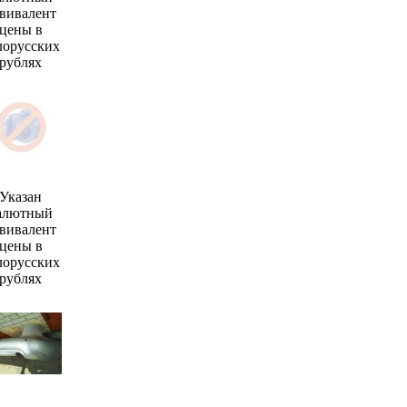
вивалент
цены в
лорусских
рублях
Указан
алютный
вивалент
цены в
лорусских
рублях