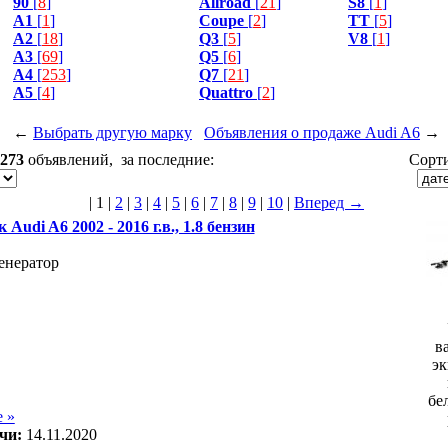
90
[
8
]
Allroad
[
21
]
S8
[
1
]
A1
[
1
]
Coupe
[
2
]
TT
[
5
]
A2
[
18
]
Q3
[
5
]
V8
[
1
]
A3
[
69
]
Q5
[
6
]
A4
[
253
]
Q7
[
21
]
A5
[
4
]
Quattro
[
2
]
←
Выбрать другую марку
Объявления о продаже Audi A6
→
273
объявлений, за последние:
Сорти
|
1
|
2
|
3
|
4
|
5
|
6
|
7
|
8
|
9
|
10
|
Вперед →
 Audi A6 2002 - 2016 г.в., 1.8 бензин
генератор
в
эк
бе
 »
чи:
14.11.2020