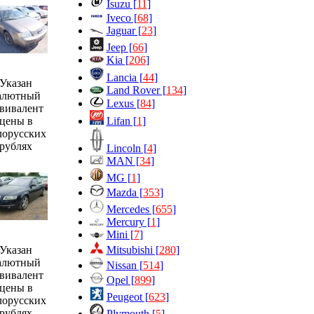
Isuzu [
11
]
Iveco [
68
]
Jaguar [
23
]
Jeep [
66
]
Kia [
206
]
Lancia [
44
]
Указан
Land Rover [
134
]
алютный
Lexus [
84
]
вивалент
Lifan [
1
]
цены в
лорусских
рублях
Lincoln [
4
]
MAN [
34
]
MG [
1
]
Mazda [
353
]
Mercedes [
655
]
Mercury [
1
]
Mini [
7
]
Mitsubishi [
280
]
Указан
алютный
Nissan [
514
]
вивалент
Opel [
899
]
цены в
Peugeot [
623
]
лорусских
рублях
Plymouth [
5
]