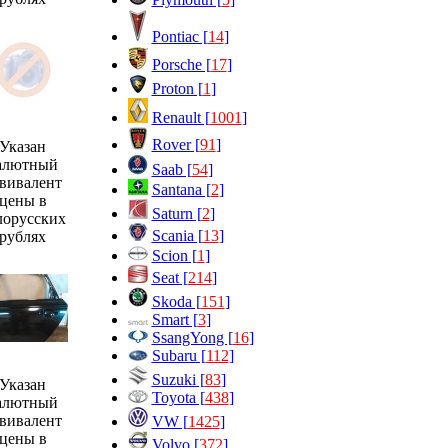
Pontiac [
14
]
Porsche [
17
]
Proton [
1
]
Renault [
1001
]
Rover [
91
]
Указан
алютный
Saab [
54
]
вивалент
Santana [
2
]
цены в
Saturn [
2
]
лорусских
Scania [
13
]
рублях
Scion [
1
]
Seat [
214
]
Skoda [
151
]
Smart [
3
]
SsangYong [
16
]
Subaru [
112
]
Suzuki [
83
]
Указан
Toyota [
438
]
алютный
вивалент
VW [
1425
]
цены в
Volvo [
372
]