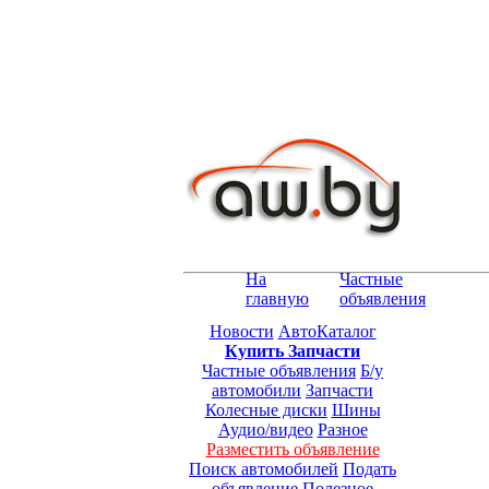
На
Частные
главную
объявления
Новости
АвтоКаталог
Купить Запчасти
Частные объявления
Б/у
автомобили
Запчасти
Колесные диски
Шины
Аудио/видео
Разное
Разместить объявление
Поиск автомобилей
Подать
объявление
Полезное