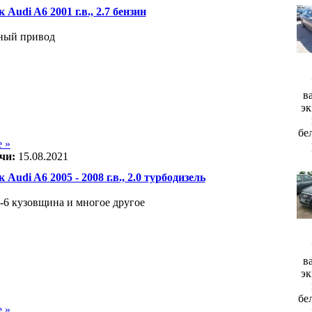
 Audi A6 2001 г.в., 2.7 бензин
лный привод
в
эк
бе
 »
чи:
15.08.2021
 Audi A6 2005 - 2008 г.в., 2.0 турбодизель
6 кузовщина и многое другое
в
эк
бе
 »