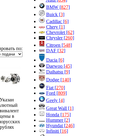
BMW [
827
]
Buick [
3
]
Cadillac [
6
]
Chery [
1
]
Chevrolet [
62
]
Chrysler [
260
]
Citroen [
548
]
ровать по:
DAF [
32
]
Dacia [
6
]
Daewoo [
45
]
Daihatsu [
9
]
Dodge [
140
]
Fiat [
270
]
Ford [
809
]
Указан
Geely [
4
]
алютный
Great Wall [
1
]
вивалент
Honda [
175
]
цены в
Hummer [
2
]
лорусских
Hyundai [
246
]
рублях
Infiniti [
16
]