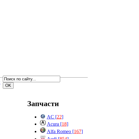
м
Запчасти
AC [
22
]
Acura [
18
]
Alfa Romeo [
167
]
Audi [
854
]