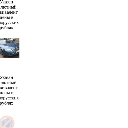
Указан
алютный
вивалент
цены в
лорусских
рублях
Указан
алютный
вивалент
цены в
лорусских
рублях