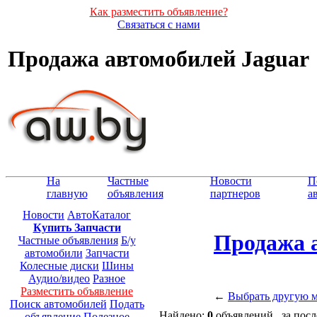
Как разместить объявление?
Связаться с нами
Продажа автомобилей Jaguar
На
Частные
Новости
П
главную
объявления
партнеров
а
Новости
АвтоКаталог
Купить Запчасти
Продажа 
Частные объявления
Б/у
автомобили
Запчасти
Колесные диски
Шины
Аудио/видео
Разное
Разместить объявление
←
Выбрать другую 
Поиск автомобилей
Подать
Найдено:
0
объявлений, за посл
объявление
Полезное