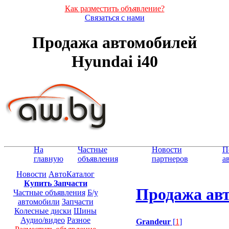
Как разместить объявление?
Связаться с нами
Продажа автомобилей
Hyundai i40
На
Частные
Новости
П
главную
объявления
партнеров
а
Новости
АвтоКаталог
Купить Запчасти
Продажа авт
Частные объявления
Б/у
автомобили
Запчасти
Колесные диски
Шины
Аудио/видео
Разное
Grandeur
[
1
]